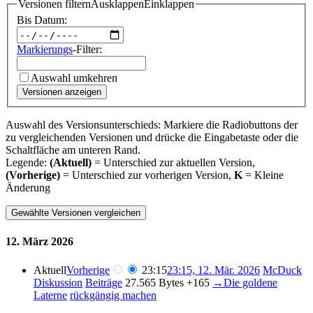
Versionen filtern
Ausklappen
Einklappen
Bis Datum:
Markierungs
-Filter:
Auswahl umkehren
Versionen anzeigen
Auswahl des Versionsunterschieds: Markiere die Radiobuttons der
zu vergleichenden Versionen und drücke die Eingabetaste oder die
Schaltfläche am unteren Rand.
Legende:
(Aktuell)
= Unterschied zur aktuellen Version,
(Vorherige)
= Unterschied zur vorherigen Version,
K
= Kleine
Änderung
12. März 2026
Aktuell
Vorherige
23:15
23:15, 12. Mär. 2026
McDuck
Diskussion
Beiträge
27.565 Bytes
+165
→
Die goldene
Laterne
rückgängig machen