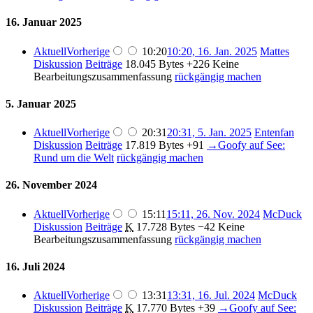
16. Januar 2025
Aktuell
Vorherige
10:20
10:20, 16. Jan. 2025
Mattes
Diskussion
Beiträge
18.045 Bytes
+226
Keine
Bearbeitungszusammenfassung
rückgängig machen
5. Januar 2025
Aktuell
Vorherige
20:31
20:31, 5. Jan. 2025
Entenfan
Diskussion
Beiträge
17.819 Bytes
+91
→
Goofy auf See:
Rund um die Welt
rückgängig machen
26. November 2024
Aktuell
Vorherige
15:11
15:11, 26. Nov. 2024
McDuck
Diskussion
Beiträge
K
17.728 Bytes
−42
Keine
Bearbeitungszusammenfassung
rückgängig machen
16. Juli 2024
Aktuell
Vorherige
13:31
13:31, 16. Jul. 2024
McDuck
Diskussion
Beiträge
K
17.770 Bytes
+39
→
Goofy auf See: