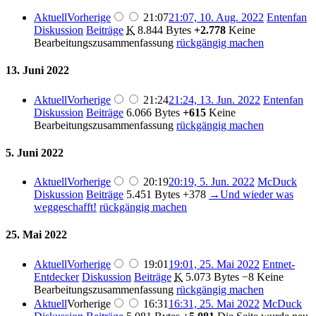
Aktuell
Vorherige
21:07
21:07, 10. Aug. 2022
Entenfan
Diskussion
Beiträge
K
8.844 Bytes
+2.778
Keine
Bearbeitungszusammenfassung
rückgängig machen
13. Juni 2022
Aktuell
Vorherige
21:24
21:24, 13. Jun. 2022
Entenfan
Diskussion
Beiträge
6.066 Bytes
+615
Keine
Bearbeitungszusammenfassung
rückgängig machen
5. Juni 2022
Aktuell
Vorherige
20:19
20:19, 5. Jun. 2022
McDuck
Diskussion
Beiträge
5.451 Bytes
+378
→
Und wieder was
weggeschafft!
rückgängig machen
25. Mai 2022
Aktuell
Vorherige
19:01
19:01, 25. Mai 2022
Entnet-
Entdecker
Diskussion
Beiträge
K
5.073 Bytes
−8
Keine
Bearbeitungszusammenfassung
rückgängig machen
Aktuell
Vorherige
16:31
16:31, 25. Mai 2022
McDuck