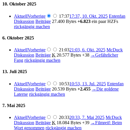
10. Oktober 2025
Aktuell
Vorherige
17:37
17:37, 10. Okt. 2025
Entenfan
Diskussion
Beiträge
27.400 Bytes
+6.823
ein paar HZFs
rückgängig machen
6. Oktober 2025
Aktuell
Vorherige
21:03
21:03, 6. Okt. 2025
McDuck
Diskussion
Beiträge
K
20.577 Bytes
+38
→
Gefährlicher
Fang
rückgängig machen
13. Juli 2025
Aktuell
Vorherige
10:53
10:53, 13. Jul. 2025
Entenfan
Diskussion
Beiträge
20.539 Bytes
+2.455
→
Die goldene
Laterne
rückgängig machen
7. Mai 2025
Aktuell
Vorherige
20:33
20:33, 7. Mai 2025
McDuck
Diskussion
Beiträge
K
18.084 Bytes
+39
→
Filmreif: Beim
Wort genommen
rückgängig machen