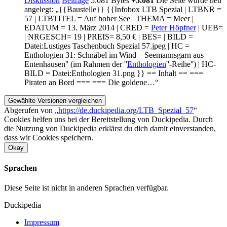
Diskussion
Beiträge
5.081 Bytes
+5.081
Die Seite wurde neu
angelegt: „{{Baustelle}} {{Infobox LTB Spezial | LTBNR =
57 | LTBTITEL = Auf hoher See | THEMA = Meer |
EDATUM = 13. März 2014 | CRED =
Peter Höpfner
| UEB=
| NRGESCH= 19 | PREIS= 8,50 € | BES= | BILD =
Datei:Lustiges Taschenbuch Spezial 57.jpeg | HC =
Enthologien 31: Schnäbel im Wind – Seemannsgarn aus
Entenhausen'' (im Rahmen der ''
Enthologien
''-Reihe'') | HC-
BILD = Datei:Enthologien 31.png }} == Inhalt == ===
Piraten an Bord === === Die goldene…“
Abgerufen von „
https://de.duckipedia.org/LTB_Spezial_57
“
Cookies helfen uns bei der Bereitstellung von Duckipedia. Durch
die Nutzung von Duckipedia erklärst du dich damit einverstanden,
dass wir Cookies speichern.
Okay
Sprachen
Diese Seite ist nicht in anderen Sprachen verfügbar.
Duckipedia
Impressum