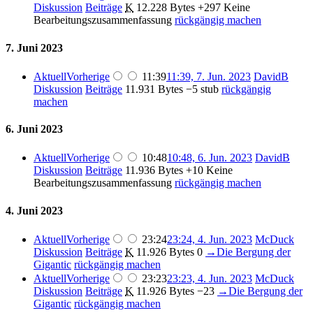
Diskussion
Beiträge
K
12.228 Bytes
+297
Keine
Bearbeitungszusammenfassung
rückgängig machen
7. Juni 2023
Aktuell
Vorherige
11:39
11:39, 7. Jun. 2023
DavidB
Diskussion
Beiträge
11.931 Bytes
−5
stub
rückgängig
machen
6. Juni 2023
Aktuell
Vorherige
10:48
10:48, 6. Jun. 2023
DavidB
Diskussion
Beiträge
11.936 Bytes
+10
Keine
Bearbeitungszusammenfassung
rückgängig machen
4. Juni 2023
Aktuell
Vorherige
23:24
23:24, 4. Jun. 2023
McDuck
Diskussion
Beiträge
K
11.926 Bytes
0
→
Die Bergung der
Gigantic
rückgängig machen
Aktuell
Vorherige
23:23
23:23, 4. Jun. 2023
McDuck
Diskussion
Beiträge
K
11.926 Bytes
−23
→
Die Bergung der
Gigantic
rückgängig machen