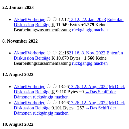
22. Januar 2023
Aktuell
Vorherige
12:12
12:12, 22. Jan. 2023
Entenfan
Diskussion
Beiträge
K
11.949 Bytes
+1.279
Keine
Bearbeitungszusammenfassung
rückgängig machen
8. November 2022
Aktuell
Vorherige
21:16
21:16, 8. Nov. 2022
Entenfan
Diskussion
Beiträge
K
10.670 Bytes
+1.560
Keine
Bearbeitungszusammenfassung
rückgängig machen
12. August 2022
Aktuell
Vorherige
13:26
13:26, 12. Aug. 2022
McDuck
Diskussion
Beiträge
K
9.110 Bytes
+9
→
Das Schiff der
Dämonen
rückgängig machen
Aktuell
Vorherige
13:26
13:26, 12. Aug. 2022
McDuck
Diskussion
Beiträge
9.101 Bytes
+257
→
Das Schiff der
Dämonen
rückgängig machen
10. August 2022