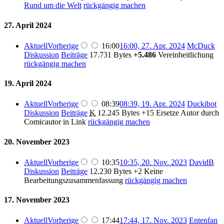
Rund um die Welt
rückgängig machen
27. April 2024
Aktuell
Vorherige
16:00
16:00, 27. Apr. 2024
McDuck
Diskussion
Beiträge
17.731 Bytes
+5.486
Vereinheitlichung
rückgängig machen
19. April 2024
Aktuell
Vorherige
08:39
08:39, 19. Apr. 2024
Duckibot
Diskussion
Beiträge
K
12.245 Bytes
+15
Ersetze Autor durch
Comicautor in Link
rückgängig machen
20. November 2023
Aktuell
Vorherige
10:35
10:35, 20. Nov. 2023
DavidB
Diskussion
Beiträge
12.230 Bytes
+2
Keine
Bearbeitungszusammenfassung
rückgängig machen
17. November 2023
Aktuell
Vorherige
17:44
17:44, 17. Nov. 2023
Entenfan