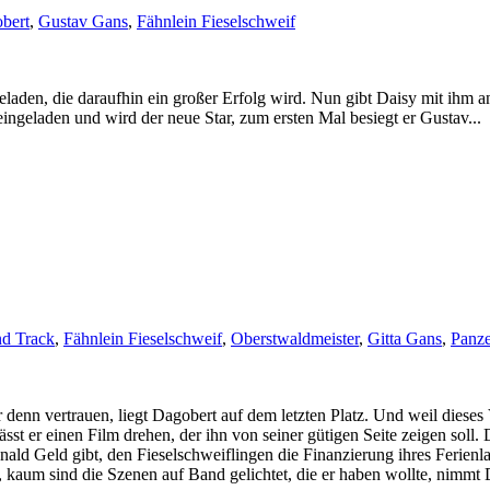
bert
,
Gustav Gans
,
Fähnlein Fieselschweif
aden, die daraufhin ein großer Erfolg wird. Nun gibt Daisy mit ihm a
ngeladen und wird der neue Star, zum ersten Mal besiegt er Gustav...
nd Track
,
Fähnlein Fieselschweif
,
Oberstwaldmeister
,
Gitta Gans
,
Panze
enn vertrauen, liegt Dagobert auf dem letzten Platz. Und weil diese
ässt er einen Film drehen, der ihn von seiner gütigen Seite zeigen soll.
ald Geld gibt, den Fieselschweiflingen die Finanzierung ihres Ferienla
, kaum sind die Szenen auf Band gelichtet, die er haben wollte, nimmt