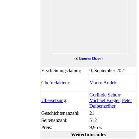
(©
Egmont Ehapa
)
Erscheinungsdatum:
9. September 2021
Chefredakteur
:
Marko Andric
Gerlinde Schurr
,
Übersetzung
:
Michael Bregel
,
Peter
Daibenzeiher
Geschichtenanzahl:
21
Seitenanzahl:
512
Preis:
9,95 €
Weiterführendes