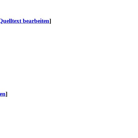
Quelltext bearbeiten
]
ten
]