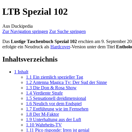
LTB Spezial 102
Aus Duckipedia
Zur Navigation springen
Zur Suche springen
Das
Lustige Taschenbuch Spezial 102
erschien am 9. September 20
erfolgte ein Neudruck als
Hardcover
-Version unter dem Titel
Entholo
Inhaltsverzeichnis
1
Inhalt
1.1
Ein ziemlich spezieller Tag
1.2
Antenna Magica Tv: Der Sud der Sinne
1.3
Die Don & Rosa Show
1.4
Verdiente Strafe
1.5
Sensationell dreidimensional
1.6
Neulich vor dem Endspiel
1.7
Entführung wie im Fernsehen
1.8
Der M-Faktor
1.9
Unterhaltung aus der Luft
1.10
Wahrheits-TV
1.11
Pico risponde: Irren ist genial