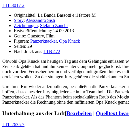
I TL 3017-2
Originaltitel: La Banda Bassotti e il fattore M
Story
:
Alessandro Sisti
Zeichnungen
:
Stefano Zanchi
Erstveröffentlichung: 24.09.2013
Genre: Gagstory, Film
Figuren:
Panzerknacker
,
Opa Knack
Seiten: 29
Nachdruck aus:
LTB 472
Obwohl Opa Knack am heutigen Tag aus dem Gefängnis entlassen wurde
Zeit stark gelitten hat und ihn kein echter Coup mehr geglückt ist. Ih
noch vor dem Fernseher herum und verfolgen mit großem Interesse d
erreichen wollen. Zu der strengen Jury gehören die stadtbekannten
Um ihren Ruf wieder aufzupolieren, beschließen die Panzerknacker 
hoffen, dass eines der Jurymitglieder sie in ihr Team holt. Die Panz
Panzerknacker. Als das Phantom beim spektakulären Raub des Moghul
Panzerknacker die Rechnung ohne den raffinierten Opa Knack gemacht,
Unterhaltung aus der Luft
[
Bearbeiten
|
Quelltext bea
I TL 2635-7