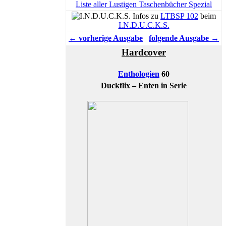
Liste aller Lustigen Taschenbücher Spezial
Infos zu
LTBSP 102
beim
I.N.D.U.C.K.S.
← vorherige Ausgabe
folgende Ausgabe →
Hardcover
Enthologien
60
Duckflix – Enten in Serie