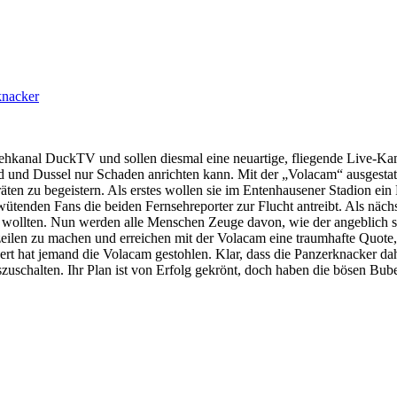
knacker
ehkanal DuckTV und sollen diesmal eine neuartige, fliegende Live-Kam
 und Dussel nur Schaden anrichten kann. Mit der „Volacam“ ausgestat
n zu begeistern. Als erstes wollen sie im Entenhausener Stadion ein F
der wütenden Fans die beiden Fernsehreporter zur Flucht antreibt. Als n
n wollten. Nun werden alle Menschen Zeuge davon, wie der angeblich 
eilen zu machen und erreichen mit der Volacam eine traumhafte Quote, ü
rt hat jemand die Volacam gestohlen. Klar, dass die Panzerknacker dah
schalten. Ihr Plan ist von Erfolg gekrönt, doch haben die bösen Bube