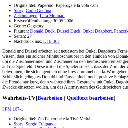
Originaltitel: Paperino, Paperoga e la vola-cam
Story
:
Carlo Gentina
Zeichnungen
:
Lara Molinari
Erstveröffentlichung: 30.05.2006
Genre: Gagstory
Figuren:
Donald Duck
,
Dussel Duck
,
Onkel Dagobert
,
Panzer
Seiten: 27
Nachdruck aus:
LTB 367
Donald und Dussel arbeiten seit neuestem bei Onkel Dagoberts Ferns
wissen, dass ein solcher Minihubschrauber in den Händen von Donald
um die Zuschauerinnen und Zuschauer an den heimischen Fernsehgeräte
auf das Spielfeld. Diese irritiert die Spieler so sehr, dass der Zorn 
beiwohnen, die sich eigentlich ohne Presserummel das Ja-Wort gebe
Schließlich gelingt es Donald und Dussel doch noch, positive Schlagz
die Freude nur kurz, denn während ihres Gesprächs mit Onkel Dagobe
Zwecke einsetzen wollen, um das Alarmsystem des Geldspeichers auszu
Wahrheits-TV
[
Bearbeiten
|
Quelltext bearbeiten
]
I PM 167-1
Originaltitel: Zio Paperone e la Tivù Verità
Story
:
Sergio Tulipano