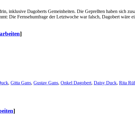
es drin, inklusive Dagoberts Gemeinheiten. Die Geprellten haben sich 
t: Die Fernsehumfrage der Letztwoche war falsch, Dagobert wäre eigen
arbeiten
]
Duck
,
Gitta Gans
,
Gustav Gans
,
Onkel Dagobert
,
Daisy Duck
,
Rita Rü
beiten
]