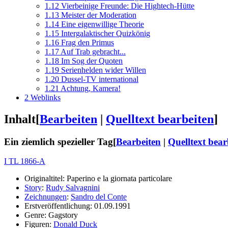
1.12
Vierbeinige Freunde: Die Hightech-Hütte
1.13
Meister der Moderation
1.14
Eine eigenwillige Theorie
1.15
Intergalaktischer Quizkönig
1.16
Frag den Primus
1.17
Auf Trab gebracht...
1.18
Im Sog der Quoten
1.19
Serienhelden wider Willen
1.20
Dussel-TV international
1.21
Achtung, Kamera!
2
Weblinks
Inhalt
[
Bearbeiten
|
Quelltext bearbeiten
]
Ein ziemlich spezieller Tag
[
Bearbeiten
|
Quelltext bear
I TL 1866-A
Originaltitel: Paperino e la giornata particolare
Story
:
Rudy Salvagnini
Zeichnungen
:
Sandro del Conte
Erstveröffentlichung: 01.09.1991
Genre: Gagstory
Figuren:
Donald Duck