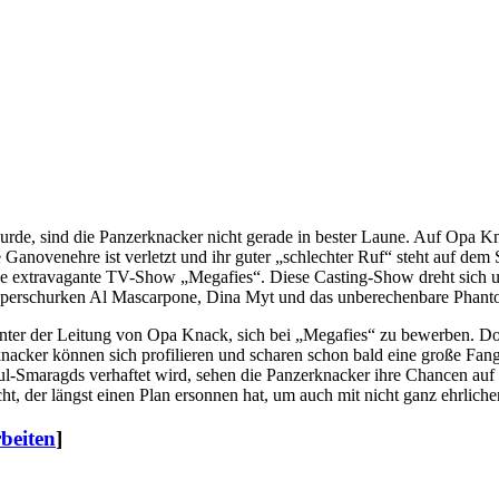
, sind die Panzerknacker nicht gerade in bester Laune. Auf Opa Knacks
re Ganovenehre ist verletzt und ihr guter „schlechter Ruf“ steht auf de
ie extravagante TV-Show „Megafies“. Diese Casting-Show dreht sich 
 Superschurken Al Mascarpone, Dina Myt und das unberechenbare Phant
unter der Leitung von Opa Knack, sich bei „Megafies“ zu bewerben. D
erknacker können sich profilieren und scharen schon bald eine große Fa
-Smaragds verhaftet wird, sehen die Panzerknacker ihre Chancen auf 
 der längst einen Plan ersonnen hat, um auch mit nicht ganz ehrliche
rbeiten
]