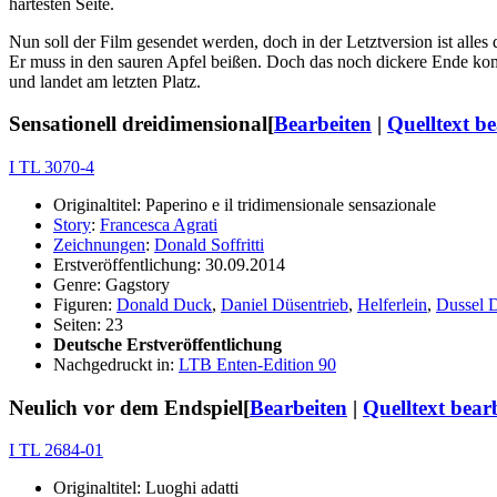
härtesten Seite.
Nun soll der Film gesendet werden, doch in der Letztversion ist all
Er muss in den sauren Apfel beißen. Doch das noch dickere Ende komm
und landet am letzten Platz.
Sensationell dreidimensional
[
Bearbeiten
|
Quelltext be
I TL 3070-4
Originaltitel: Paperino e il tridimensionale sensazionale
Story
:
Francesca Agrati
Zeichnungen
:
Donald Soffritti
Erstveröffentlichung: 30.09.2014
Genre: Gagstory
Figuren:
Donald Duck
,
Daniel Düsentrieb
,
Helferlein
,
Dussel 
Seiten: 23
Deutsche Erstveröffentlichung
Nachgedruckt in:
LTB Enten-Edition 90
Neulich vor dem Endspiel
[
Bearbeiten
|
Quelltext bear
I TL 2684-01
Originaltitel: Luoghi adatti