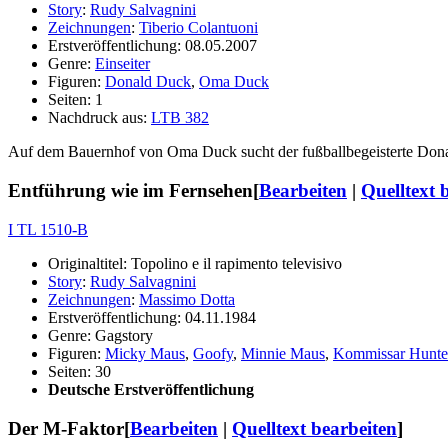
Story
:
Rudy Salvagnini
Zeichnungen
:
Tiberio Colantuoni
Erstveröffentlichung: 08.05.2007
Genre:
Einseiter
Figuren:
Donald Duck
,
Oma Duck
Seiten: 1
Nachdruck aus:
LTB 382
Auf dem Bauernhof von Oma Duck sucht der fußballbegeisterte Donald
Entführung wie im Fernsehen
[
Bearbeiten
|
Quelltext 
I TL 1510-B
Originaltitel: Topolino e il rapimento televisivo
Story
:
Rudy Salvagnini
Zeichnungen
:
Massimo Dotta
Erstveröffentlichung: 04.11.1984
Genre: Gagstory
Figuren:
Micky Maus
,
Goofy
,
Minnie Maus
,
Kommissar Hunte
Seiten: 30
Deutsche Erstveröffentlichung
Der M-Faktor
[
Bearbeiten
|
Quelltext bearbeiten
]