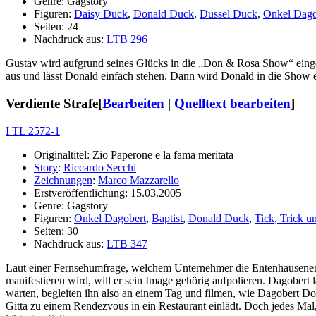
Genre: Gagstory
Figuren:
Daisy Duck
,
Donald Duck
,
Dussel Duck
,
Onkel Dago
Seiten: 24
Nachdruck aus:
LTB 296
Gustav wird aufgrund seines Glücks in die „Don & Rosa Show“ eingel
aus und lässt Donald einfach stehen. Dann wird Donald in die Show ei
Verdiente Strafe
[
Bearbeiten
|
Quelltext bearbeiten
]
I TL 2572-1
Originaltitel: Zio Paperone e la fama meritata
Story
:
Riccardo Secchi
Zeichnungen
:
Marco Mazzarello
Erstveröffentlichung: 15.03.2005
Genre: Gagstory
Figuren:
Onkel Dagobert
,
Baptist
,
Donald Duck
,
Tick, Trick u
Seiten: 30
Nachdruck aus:
LTB 347
Laut einer Fernsehumfrage, welchem Unternehmer die Entenhausener d
manifestieren wird, will er sein Image gehörig aufpolieren. Dagobert l
warten, begleiten ihn also an einem Tag und filmen, wie Dagobert Don
Gitta zu einem Rendezvous in ein Restaurant einlädt. Doch jedes Mal