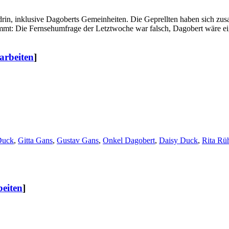
es drin, inklusive Dagoberts Gemeinheiten. Die Geprellten haben sich 
t: Die Fernsehumfrage der Letztwoche war falsch, Dagobert wäre eigen
arbeiten
]
Duck
,
Gitta Gans
,
Gustav Gans
,
Onkel Dagobert
,
Daisy Duck
,
Rita Rü
beiten
]