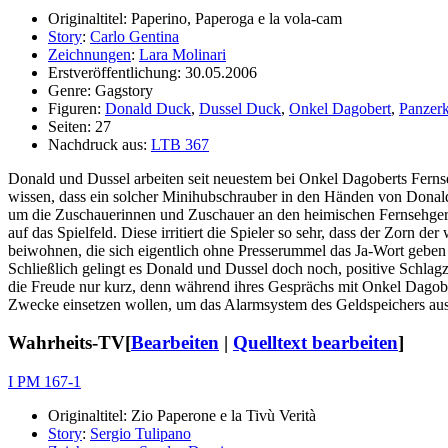
Originaltitel: Paperino, Paperoga e la vola-cam
Story
:
Carlo Gentina
Zeichnungen
:
Lara Molinari
Erstveröffentlichung: 30.05.2006
Genre: Gagstory
Figuren:
Donald Duck
,
Dussel Duck
,
Onkel Dagobert
,
Panzer
Seiten: 27
Nachdruck aus:
LTB 367
Donald und Dussel arbeiten seit neuestem bei Onkel Dagoberts Ferns
wissen, dass ein solcher Minihubschrauber in den Händen von Donald
um die Zuschauerinnen und Zuschauer an den heimischen Fernsehgeräte
auf das Spielfeld. Diese irritiert die Spieler so sehr, dass der Zorn 
beiwohnen, die sich eigentlich ohne Presserummel das Ja-Wort gebe
Schließlich gelingt es Donald und Dussel doch noch, positive Schlagz
die Freude nur kurz, denn während ihres Gesprächs mit Onkel Dagobe
Zwecke einsetzen wollen, um das Alarmsystem des Geldspeichers auszu
Wahrheits-TV
[
Bearbeiten
|
Quelltext bearbeiten
]
I PM 167-1
Originaltitel: Zio Paperone e la Tivù Verità
Story
:
Sergio Tulipano