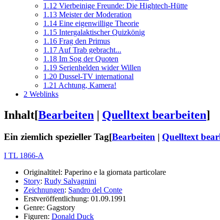
1.12
Vierbeinige Freunde: Die Hightech-Hütte
1.13
Meister der Moderation
1.14
Eine eigenwillige Theorie
1.15
Intergalaktischer Quizkönig
1.16
Frag den Primus
1.17
Auf Trab gebracht...
1.18
Im Sog der Quoten
1.19
Serienhelden wider Willen
1.20
Dussel-TV international
1.21
Achtung, Kamera!
2
Weblinks
Inhalt
[
Bearbeiten
|
Quelltext bearbeiten
]
Ein ziemlich spezieller Tag
[
Bearbeiten
|
Quelltext bear
I TL 1866-A
Originaltitel: Paperino e la giornata particolare
Story
:
Rudy Salvagnini
Zeichnungen
:
Sandro del Conte
Erstveröffentlichung: 01.09.1991
Genre: Gagstory
Figuren:
Donald Duck