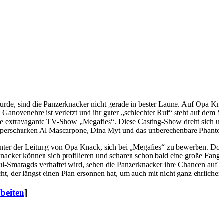
, sind die Panzerknacker nicht gerade in bester Laune. Auf Opa Knacks
re Ganovenehre ist verletzt und ihr guter „schlechter Ruf“ steht auf de
ie extravagante TV-Show „Megafies“. Diese Casting-Show dreht sich 
 Superschurken Al Mascarpone, Dina Myt und das unberechenbare Phant
unter der Leitung von Opa Knack, sich bei „Megafies“ zu bewerben. D
erknacker können sich profilieren und scharen schon bald eine große Fa
-Smaragds verhaftet wird, sehen die Panzerknacker ihre Chancen auf 
 der längst einen Plan ersonnen hat, um auch mit nicht ganz ehrliche
rbeiten
]