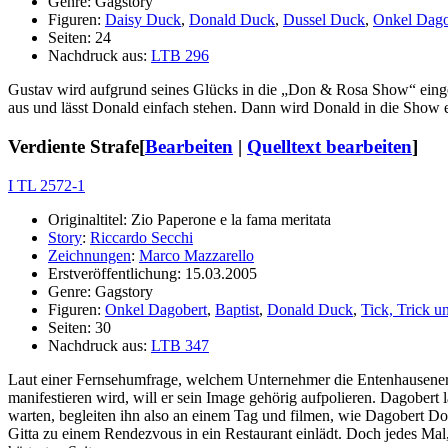
Genre: Gagstory
Figuren:
Daisy Duck
,
Donald Duck
,
Dussel Duck
,
Onkel Dago
Seiten: 24
Nachdruck aus:
LTB 296
Gustav wird aufgrund seines Glücks in die „Don & Rosa Show“ eingel
aus und lässt Donald einfach stehen. Dann wird Donald in die Show ei
Verdiente Strafe
[
Bearbeiten
|
Quelltext bearbeiten
]
I TL 2572-1
Originaltitel: Zio Paperone e la fama meritata
Story
:
Riccardo Secchi
Zeichnungen
:
Marco Mazzarello
Erstveröffentlichung: 15.03.2005
Genre: Gagstory
Figuren:
Onkel Dagobert
,
Baptist
,
Donald Duck
,
Tick, Trick u
Seiten: 30
Nachdruck aus:
LTB 347
Laut einer Fernsehumfrage, welchem Unternehmer die Entenhausener d
manifestieren wird, will er sein Image gehörig aufpolieren. Dagobert l
warten, begleiten ihn also an einem Tag und filmen, wie Dagobert Don
Gitta zu einem Rendezvous in ein Restaurant einlädt. Doch jedes Mal