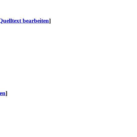
Quelltext bearbeiten
]
ten
]