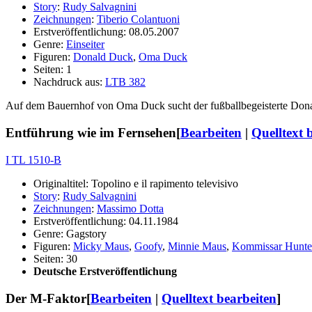
Story
:
Rudy Salvagnini
Zeichnungen
:
Tiberio Colantuoni
Erstveröffentlichung: 08.05.2007
Genre:
Einseiter
Figuren:
Donald Duck
,
Oma Duck
Seiten: 1
Nachdruck aus:
LTB 382
Auf dem Bauernhof von Oma Duck sucht der fußballbegeisterte Donald
Entführung wie im Fernsehen
[
Bearbeiten
|
Quelltext 
I TL 1510-B
Originaltitel: Topolino e il rapimento televisivo
Story
:
Rudy Salvagnini
Zeichnungen
:
Massimo Dotta
Erstveröffentlichung: 04.11.1984
Genre: Gagstory
Figuren:
Micky Maus
,
Goofy
,
Minnie Maus
,
Kommissar Hunte
Seiten: 30
Deutsche Erstveröffentlichung
Der M-Faktor
[
Bearbeiten
|
Quelltext bearbeiten
]