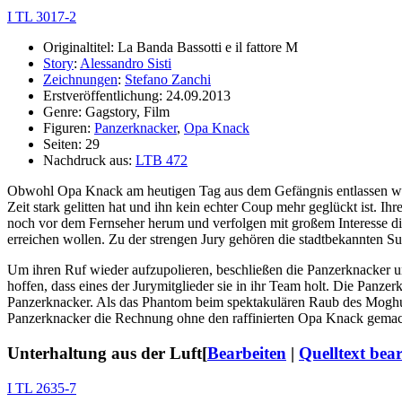
I TL 3017-2
Originaltitel: La Banda Bassotti e il fattore M
Story
:
Alessandro Sisti
Zeichnungen
:
Stefano Zanchi
Erstveröffentlichung: 24.09.2013
Genre: Gagstory, Film
Figuren:
Panzerknacker
,
Opa Knack
Seiten: 29
Nachdruck aus:
LTB 472
Obwohl Opa Knack am heutigen Tag aus dem Gefängnis entlassen wurde
Zeit stark gelitten hat und ihn kein echter Coup mehr geglückt ist. Ih
noch vor dem Fernseher herum und verfolgen mit großem Interesse d
erreichen wollen. Zu der strengen Jury gehören die stadtbekannten
Um ihren Ruf wieder aufzupolieren, beschließen die Panzerknacker 
hoffen, dass eines der Jurymitglieder sie in ihr Team holt. Die Panz
Panzerknacker. Als das Phantom beim spektakulären Raub des Moghul
Panzerknacker die Rechnung ohne den raffinierten Opa Knack gemacht,
Unterhaltung aus der Luft
[
Bearbeiten
|
Quelltext bea
I TL 2635-7