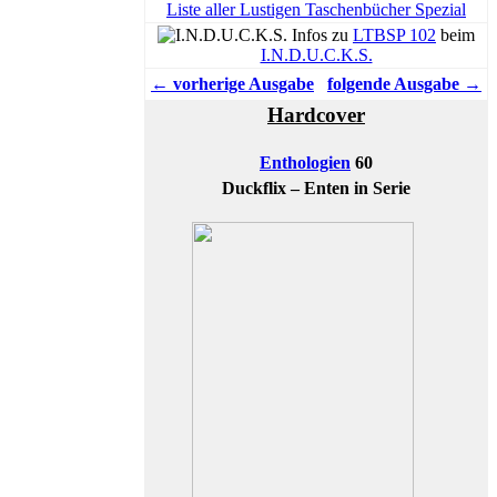
Liste aller Lustigen Taschenbücher Spezial
Infos zu
LTBSP 102
beim
I.N.D.U.C.K.S.
← vorherige Ausgabe
folgende Ausgabe →
Hardcover
Enthologien
60
Duckflix – Enten in Serie