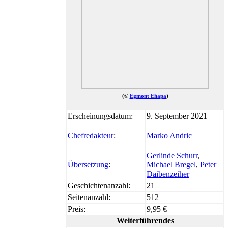
(©
Egmont Ehapa
)
Erscheinungsdatum:
9. September 2021
Chefredakteur
:
Marko Andric
Gerlinde Schurr
,
Übersetzung
:
Michael Bregel
,
Peter
Daibenzeiher
Geschichtenanzahl:
21
Seitenanzahl:
512
Preis:
9,95 €
Weiterführendes