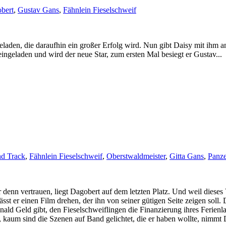
bert
,
Gustav Gans
,
Fähnlein Fieselschweif
aden, die daraufhin ein großer Erfolg wird. Nun gibt Daisy mit ihm a
ngeladen und wird der neue Star, zum ersten Mal besiegt er Gustav...
nd Track
,
Fähnlein Fieselschweif
,
Oberstwaldmeister
,
Gitta Gans
,
Panze
enn vertrauen, liegt Dagobert auf dem letzten Platz. Und weil diese
ässt er einen Film drehen, der ihn von seiner gütigen Seite zeigen soll.
ald Geld gibt, den Fieselschweiflingen die Finanzierung ihres Ferienla
, kaum sind die Szenen auf Band gelichtet, die er haben wollte, nimmt