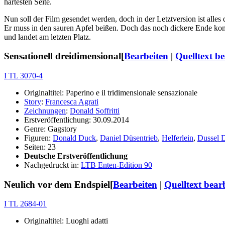
härtesten Seite.
Nun soll der Film gesendet werden, doch in der Letztversion ist all
Er muss in den sauren Apfel beißen. Doch das noch dickere Ende komm
und landet am letzten Platz.
Sensationell dreidimensional
[
Bearbeiten
|
Quelltext be
I TL 3070-4
Originaltitel: Paperino e il tridimensionale sensazionale
Story
:
Francesca Agrati
Zeichnungen
:
Donald Soffritti
Erstveröffentlichung: 30.09.2014
Genre: Gagstory
Figuren:
Donald Duck
,
Daniel Düsentrieb
,
Helferlein
,
Dussel 
Seiten: 23
Deutsche Erstveröffentlichung
Nachgedruckt in:
LTB Enten-Edition 90
Neulich vor dem Endspiel
[
Bearbeiten
|
Quelltext bear
I TL 2684-01
Originaltitel: Luoghi adatti