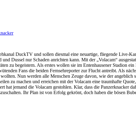
knacker
ehkanal DuckTV und sollen diesmal eine neuartige, fliegende Live-Kam
 und Dussel nur Schaden anrichten kann. Mit der „Volacam“ ausgestat
n zu begeistern. Als erstes wollen sie im Entenhausener Stadion ein F
der wütenden Fans die beiden Fernsehreporter zur Flucht antreibt. Als n
n wollten. Nun werden alle Menschen Zeuge davon, wie der angeblich 
eilen zu machen und erreichen mit der Volacam eine traumhafte Quote, ü
rt hat jemand die Volacam gestohlen. Klar, dass die Panzerknacker dah
schalten. Ihr Plan ist von Erfolg gekrönt, doch haben die bösen Bube