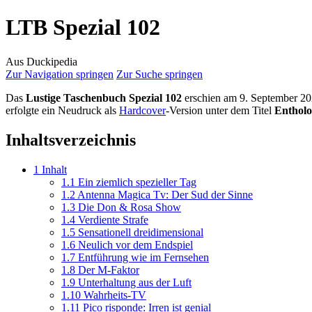
LTB Spezial 102
Aus Duckipedia
Zur Navigation springen
Zur Suche springen
Das
Lustige Taschenbuch Spezial 102
erschien am 9. September 20
erfolgte ein Neudruck als
Hardcover
-Version unter dem Titel
Entholo
Inhaltsverzeichnis
1
Inhalt
1.1
Ein ziemlich spezieller Tag
1.2
Antenna Magica Tv: Der Sud der Sinne
1.3
Die Don & Rosa Show
1.4
Verdiente Strafe
1.5
Sensationell dreidimensional
1.6
Neulich vor dem Endspiel
1.7
Entführung wie im Fernsehen
1.8
Der M-Faktor
1.9
Unterhaltung aus der Luft
1.10
Wahrheits-TV
1.11
Pico risponde: Irren ist genial