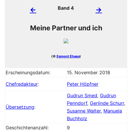
Band 4
←
→
Meine Partner und ich
(©
Egmont Ehapa
)
Erscheinungsdatum:
15. November 2018
Chefredakteur
:
Peter Höpfner
Gudrun Smed
,
Gudrun
Penndorf
,
Gerlinde Schurr
,
Übersetzung
:
Susanne Walter
,
Manuela
Buchholz
Geschichtenanzahl:
9