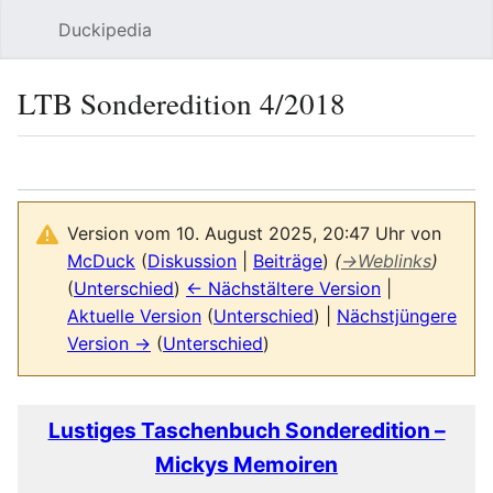
Duckipedia
Such
LTB Sonderedition 4/2018
Sprache
Beobacht
Bear
Version vom 10. August 2025, 20:47 Uhr von
McDuck
(
Diskussion
|
Beiträge
)
(
→
Weblinks
)
(
Unterschied
)
← Nächstältere Version
|
Aktuelle Version
(
Unterschied
) |
Nächstjüngere
Version →
(
Unterschied
)
Lustiges Taschenbuch Sonderedition –
Mickys Memoiren