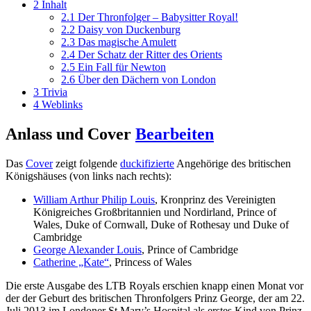
2
Inhalt
2.1
Der Thronfolger – Babysitter Royal!
2.2
Daisy von Duckenburg
2.3
Das magische Amulett
2.4
Der Schatz der Ritter des Orients
2.5
Ein Fall für Newton
2.6
Über den Dächern von London
3
Trivia
4
Weblinks
Anlass und Cover
Bearbeiten
Das
Cover
zeigt folgende
duckifizierte
Angehörige des britischen
Königshäuses (von links nach rechts):
William Arthur Philip Louis
, Kronprinz des Vereinigten
Königreiches Großbritannien und Nordirland, Prince of
Wales, Duke of Cornwall, Duke of Rothesay und Duke of
Cambridge
George Alexander Louis
, Prince of Cambridge
Catherine „Kate“
, Princess of Wales
Die erste Ausgabe des LTB Royals erschien knapp einen Monat vor
der der Geburt des britischen Thronfolgers Prinz George, der am 22.
Juli 2013 im Londoner St Mary’s Hospital als erstes Kind von Prinz