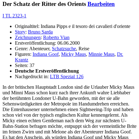
Der Schatz der Ritter des Orients
Bearbeiten
I TL 2323-1
Originaltitel: Indiana Pipps e il tesoro dei cavalieri d'oriente
Story
:
Bruno Sarda
Zeichnungen
:
Roberto Vian
Erstveröffentlichung: 06.06.2000
Genre: Abenteuer,
Schatzsuche
, Reise
Figuren:
Indiana Goof
,
Micky Maus
,
Minnie Maus
,
Dr.
Krantz
Seiten: 37
Deutsche Erstveröffentlichung
Nachgedruckt in:
LTB Spezial 126
In der britischen Hauptstadt London sind die Urlauber Micky Maus
und Minni Maus schon kurz nach ihrer Ankunft wahre Liebhaber
der berühmten Londoner U-Bahn geworden, mit der sie alle
Sehenswürdigkeiten der Metropole im Handumdrehen erreichen.
Die Entenhausener unternehmen einen Sightseeing-Trip und haben
schon viel von der typisch englischen Kultur kennengelernt. Als
Micky einen echten Gentleman nach dem Weg zur nächsten U-
Bahn-Station befragen möchte, entpuppt sich der vermeintliche Brite
im feinen Zwirn und mit Melone als der Abenteurer Indiana Goof.
Es hat den Anschein, als würden Indiana Goof und Micky Maus