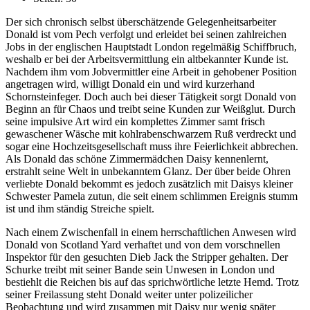
Der sich chronisch selbst überschätzende Gelegenheitsarbeiter
Donald ist vom Pech verfolgt und erleidet bei seinen zahlreichen
Jobs in der englischen Hauptstadt London regelmäßig Schiffbruch,
weshalb er bei der Arbeitsvermittlung ein altbekannter Kunde ist.
Nachdem ihm vom Jobvermittler eine Arbeit in gehobener Position
angetragen wird, willigt Donald ein und wird kurzerhand
Schornsteinfeger. Doch auch bei dieser Tätigkeit sorgt Donald von
Beginn an für Chaos und treibt seine Kunden zur Weißglut. Durch
seine impulsive Art wird ein komplettes Zimmer samt frisch
gewaschener Wäsche mit kohlrabenschwarzem Ruß verdreckt und
sogar eine Hochzeitsgesellschaft muss ihre Feierlichkeit abbrechen.
Als Donald das schöne Zimmermädchen Daisy kennenlernt,
erstrahlt seine Welt in unbekanntem Glanz. Der über beide Ohren
verliebte Donald bekommt es jedoch zusätzlich mit Daisys kleiner
Schwester Pamela zutun, die seit einem schlimmen Ereignis stumm
ist und ihm ständig Streiche spielt.
Nach einem Zwischenfall in einem herrschaftlichen Anwesen wird
Donald von Scotland Yard verhaftet und von dem vorschnellen
Inspektor für den gesuchten Dieb Jack the Stripper gehalten. Der
Schurke treibt mit seiner Bande sein Unwesen in London und
bestiehlt die Reichen bis auf das sprichwörtliche letzte Hemd. Trotz
seiner Freilassung steht Donald weiter unter polizeilicher
Beobachtung und wird zusammen mit Daisy nur wenig später