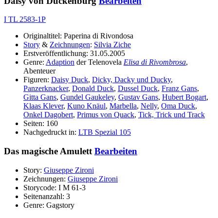
Daisy von Duckenburg
Bearbeiten
I TL 2583-1P
Originaltitel: Paperina di Rivondosa
Story
&
Zeichnungen
:
Silvia Ziche
Erstveröffentlichung: 31.05.2005
Genre:
Adaption
der Telenovela
Elisa di Rivombrosa
,
Abenteuer
Figuren:
Daisy Duck
,
Dicky, Dacky und Ducky
,
Panzerknacker
,
Donald Duck
,
Dussel Duck
,
Franz Gans
,
Gitta Gans
,
Gundel Gaukeley
,
Gustav Gans
,
Hubert Bogart
,
Klaas Klever
,
Kuno Knäul
,
Marbella
,
Nelly
,
Oma Duck
,
Onkel Dagobert
,
Primus von Quack
,
Tick, Trick und Track
Seiten: 160
Nachgedruckt in:
LTB Spezial 105
Das magische Amulett
Bearbeiten
Story:
Giuseppe Zironi
Zeichnungen:
Giuseppe Zironi
Storycode: I M 61-3
Seitenanzahl: 3
Genre: Gagstory