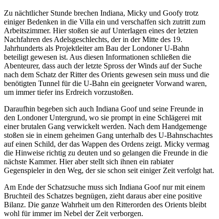
Zu nächtlicher Stunde brechen Indiana, Micky und Goofy trotz
einiger Bedenken in die Villa ein und verschaffen sich zutritt zum
Arbeitszimmer. Hier stoßen sie auf Unterlagen eines der letzten
Nachfahren des Adelsgeschlechts, der in der Mitte des 19.
Jahrhunderts als Projektleiter am Bau der Londoner U-Bahn
beteiligt gewesen ist. Aus diesen Informationen schließen die
Abenteurer, dass auch der letzte Spross der Winds auf der Suche
nach dem Schatz der Ritter des Orients gewesen sein muss und die
benötigten Tunnel für die U-Bahn ein geeigneter Vorwand waren,
um immer tiefer ins Erdreich vorzustoßen.
Daraufhin begeben sich auch Indiana Goof und seine Freunde in
den Londoner Untergrund, wo sie prompt in eine Schlägerei mit
einer brutalen Gang verwickelt werden. Nach dem Handgemenge
stoßen sie in einem geheimen Gang unterhalb des U-Bahnschachtes
auf einen Schild, der das Wappen des Ordens zeigt. Micky vermag
die Hinweise richtig zu deuten und so gelangen die Freunde in die
nächste Kammer. Hier aber stellt sich ihnen ein rabiater
Gegenspieler in den Weg, der sie schon seit einiger Zeit verfolgt hat.
Am Ende der Schatzsuche muss sich Indiana Goof nur mit einem
Bruchteil des Schatzes begnügen, zieht daraus aber eine positive
Bilanz. Die ganze Wahrheit um den Ritterorden des Orients bleibt
wohl für immer im Nebel der Zeit verborgen.