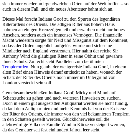
sich immer wieder an irgendwelchen Orten auf der Welt treffen – so
auch in diesem Fall, und ein neues Abenteuer bahnt sich an.
Dieses Mal forscht Indiana Goof zu den Spuren des legendären
Ritterordens des Orients. Die adligen Ritter aus hohem Haus
nahmen an einigen Kreuzzügen teil und erwarben nicht nur hohes
Ansehen, sondern auch ein immenses Vermögen. Die finanzielle
Macht wiederum sorgte für Neid und Missgunst auf dem Kontinent,
sodass der Orden angeblich aufgelöst wurde und sich seine
Mitglieder nach England verstreuten. Hier nahm der reiche Sir
Anthony Wind die gläubigen Ritter in seine Obhut und gewährte
ihnen Schutz. Zu recht sieht Parallelen zum berühmten
Templerorden
. Nun glaubt der weitgereiste Indiana Goof, in einem
alten Brief einen Hinweis darauf entdeckt zu haben, wonach der
Schatz der Ritter des Orients noch immer im Untergrund von
London versteckt sein soll.
Gemeinsam beschließen Indiana Goof, Micky und Minni auf
Schatzsuche zu gehen und nach weiteren Hinweisen zu suchen.
Doch in einem gut ausgestatten Antiquariat werden sie nicht fündig,
da laut dem Antiquar niemand mehr Kenntnis hat von der Existenz
der Ritter des Orients, die immer von den viel bekannteren Templern
in den Schatten gestellt werden. Glücklicherweise soll die
altehrwürdige Villa der Familie Wind in Kürze versteigert werden,
da das Gemäuer seit fast einhundert Jahren leer steht.