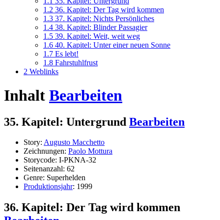
1.1
35. Kapitel: Untergrund
1.2
36. Kapitel: Der Tag wird kommen
1.3
37. Kapitel: Nichts Persönliches
1.4
38. Kapitel: Blinder Passagier
1.5
39. Kapitel: Weit, weit weg
1.6
40. Kapitel: Unter einer neuen Sonne
1.7
Es lebt!
1.8
Fahrstuhlfrust
2
Weblinks
Inhalt
Bearbeiten
35. Kapitel: Untergrund
Bearbeiten
Story:
Augusto Macchetto
Zeichnungen:
Paolo Mottura
Storycode: I-PKNA-32
Seitenanzahl: 62
Genre: Superhelden
Produktionsjahr
: 1999
36. Kapitel: Der Tag wird kommen