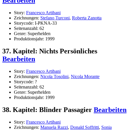
Bearbeiten
Story:
Francesco Artibani
Zeichnungen:
Stefano Turconi
,
Roberta Zanotta
Storycode: I-PKNA-33
Seitenanzahl: 62
Genre: Superhelden
Produktionsjahr: 1999
37. Kapitel: Nichts Persönliches
Bearbeiten
Story:
Francesco Artibani
Zeichnungen:
Nicola Tosolini
,
Nicola Morante
Storycode: ?
Seitenanzahl: 62
Genre: Superhelden
Produktionsjahr: 1999
38. Kapitel: Blinder Passagier
Bearbeiten
Story:
Francesco Artibani
Zeichnungen:
Manuela Razzi
,
Donald Soffritti
,
Sonia