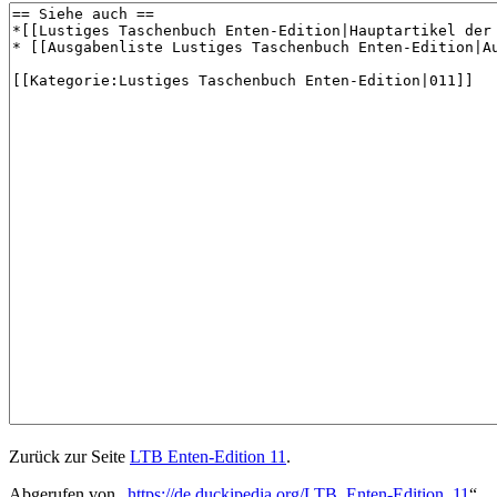
Zurück zur Seite
LTB Enten-Edition 11
.
Abgerufen von „
https://de.duckipedia.org/LTB_Enten-Edition_11
“