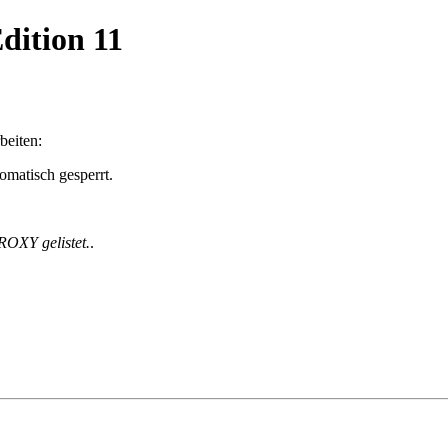
dition 11
beiten:
matisch gesperrt.
ROXY gelistet.
.