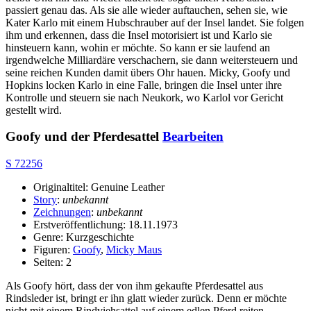
passiert genau das. Als sie alle wieder auftauchen, sehen sie, wie
Kater Karlo mit einem Hubschrauber auf der Insel landet. Sie folgen
ihm und erkennen, dass die Insel motorisiert ist und Karlo sie
hinsteuern kann, wohin er möchte. So kann er sie laufend an
irgendwelche Milliardäre verschachern, sie dann weitersteuern und
seine reichen Kunden damit übers Ohr hauen. Micky, Goofy und
Hopkins locken Karlo in eine Falle, bringen die Insel unter ihre
Kontrolle und steuern sie nach Neukork, wo Karlol vor Gericht
gestellt wird.
Goofy und der Pferdesattel
Bearbeiten
S 72256
Originaltitel: Genuine Leather
Story
:
unbekannt
Zeichnungen
:
unbekannt
Erstveröffentlichung: 18.11.1973
Genre: Kurzgeschichte
Figuren:
Goofy
,
Micky Maus
Seiten: 2
Als Goofy hört, dass der von ihm gekaufte Pferdesattel aus
Rindsleder ist, bringt er ihn glatt wieder zurück. Denn er möchte
nicht mit einem Rindviehsattel auf einem edlen Pferd reiten.