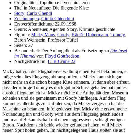
Originaltitel: Topolino e il vecchio aereo
Titel in Neuauflage: Die fliegende Kiste
Story
:
Carlo Chendi
Zeichnungen
:
Giulio Chierchini
Erstveröffentlichung: 22.09.1968
Genre: Abenteuer, Agenten-Story, Kriminalgeschichte
Figuren:
Micky Maus
,
Goofy
,
Käpt’n Dobermann
,
Tommy
,
Baron Weinstein, Professor Tüftel
Seiten: 27
Besonderheit: Der Anfang dient als Fortsetzung zu
Die Insel
im Himmel
von
Floyd Gottfredson
Nachgedruckt in:
LTB Crime 23
Micky hat von der Flughafenverwaltung einen Brief bekommen, er
möge sein altes Flugzeug abtransportieren. Micky kann sich gar
nicht mehr an die schon betagte Kiste erinnern, ist dann aber erfreut,
dass der rührige Tommy es noch gut in Schuss gehalten hat und es
absolut fliegtauglich ist. Micky möchte die Antiquität dem Museum
schenken und sie gemeinsam mit Goofy hinfliegen. Auf dem Flug
kommt es allerdings zu Turbulenzen, da Micky vergessen hat die
Maschine zu betanken. Infolgedessen legt Micky eine erzwungene
Notlandung hin und Goofy wird aus dem Flugzeug geschleudert
und macht Bekanntschaft mit einem aggressiven, schlagfreudigen
Baron. Nachdem sich beide wieder gefunden haben, will Micky
neuen Sprit holen gehen. Im nächstgelegenen Haus stoßen sie auf