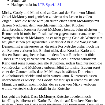
Seiten: 29
Nachgedruckt in:
LTB Spezial 84
Micky, Goofy und Minni sind zu Gast auf der Farm von Minnis
Onkel McMousy und genießen zunächst das Leben in vollen
Zügen. Doch die Ruhe wird jäh durch einen Streit McMousys mit
dessen Nachbarn, dem verschlagenen Rancher Krocker,
durchbrochen. Krocker fordert McMousy heraus, beim nächsten
Rennen mit historischen Postkutschen gegeneinander anzutreten. Im
Wortgefecht wirft McMousy, da er nicht genug Geld als Wetteinsatz
hat, glatt seinen preisgekrönten Zuchtstier Alfi in die Waagschale.
Dennoch ist er siegesgewiss, da seine Postkutsche bisher noch nie
ein Rennen verloren hat. Er ahnt nicht, dass Krocker Karlo und
dessen Bande angeheuert hat, um dem fiesen Rancher mit üblen
Tricks zum Sieg zu verhelfen. Während des Rennens sabotieren
Karlo und seine Komplizen alle Kutschen, sodass bald nur noch die
von Krocker und McMousy unbeschädigt übrig sind. Zudem sorgt
einer der Gauner dafür, dass McMousys bewährtes Duo einen
Alkoholrausch erleidet und nicht starten kann. Kurzentschlossen
übernehmen es Micky und Goofy, McMousys Kutsche zu steuern.
Minni, die mitkommen möchte, der es aber von Micky verboten
wurde, versteckt sich ebenfalls in der Kutsche.
Los geht die Fahrt. Dass McMousys Kutsche trotzdem noch
fahrfähig ist, überrascht Karlos Bande, die auf Krockers Kutsche
mitfährt. Doch hat Karlo auch für diesen Fall vorgesorgt. Erst will er