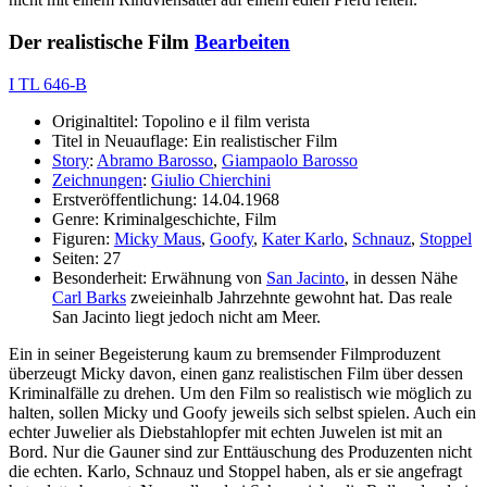
Der realistische Film
Bearbeiten
I TL 646-B
Originaltitel: Topolino e il film verista
Titel in Neuauflage: Ein realistischer Film
Story
:
Abramo Barosso
,
Giampaolo Barosso
Zeichnungen
:
Giulio Chierchini
Erstveröffentlichung: 14.04.1968
Genre: Kriminalgeschichte, Film
Figuren:
Micky Maus
,
Goofy
,
Kater Karlo
,
Schnauz
,
Stoppel
Seiten: 27
Besonderheit: Erwähnung von
San Jacinto
, in dessen Nähe
Carl Barks
zweieinhalb Jahrzehnte gewohnt hat. Das reale
San Jacinto liegt jedoch nicht am Meer.
Ein in seiner Begeisterung kaum zu bremsender Filmproduzent
überzeugt Micky davon, einen ganz realistischen Film über dessen
Kriminalfälle zu drehen. Um den Film so realistisch wie möglich zu
halten, sollen Micky und Goofy jeweils sich selbst spielen. Auch ein
echter Juwelier als Diebstahlopfer mit echten Juwelen ist mit an
Bord. Nur die Gauner sind zur Enttäuschung des Produzenten nicht
die echten. Karlo, Schnauz und Stoppel haben, als er sie angefragt