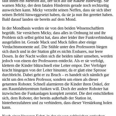
fällt ihnen ein Meteorit auf, der sich auf die Rakete zubewegt. Sie
warnen Micky, der dem fatalen Hindernis gerade noch rechtzeitig
ausweichen kann. Micky verzeiht seinen Neffen, dass sie sich über
seinen Befehl hinweggesetzt haben, da sie ja nun ihn gerettet haben.
Bald darauf landen sie bereits auf dem Mond.
In der Mondbasis werden sie von den beiden Wissenschaftlern
begrüßt. Sie versichern Micky, dass alles in Ordnung ist und ihr
Problem sich selbst gelöst hat, dass aber leider ihre Funkverbindung
ausgefallen ist. Gerade Mack und Muck fallen aber einige
Verdachtsmomente auf. Die Stühle unter den Professoren biegen
sich durch und in der Station gibt es nichts Essbares, nur leere
Dosen. In der Nacht wollen sich die beiden näher umsehen, werden
jedoch von einem der Professoren entdeckt. Als er sie verfolgt,
klettern die Kinder blitzschnell eine Leiter empor. Der Verfolger
kracht hingegen von der Leiter hinunter, da er glatt eine Sprosse
durchbricht. Dabei geht er zu Bruch – es handelt sich nämlich gar
nicht um den echten Professor, sondern um einen als dieser
getarnten Roboter. Schnell alarmieren die Kinder ihren Onkel, der
ans Raumfahrtzentrum funken will. Doch der andere Roboter hat
inzwischen die Funkanlagen komplett zerstört. Die drei entschließen
sich, dem Roboter, der bereits außerhalb der Station ist,
hinterherzufahren und zu verhindern, dass dieser Verstärkung holen
kann.