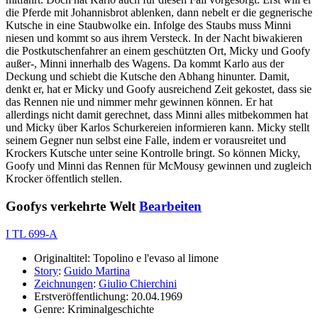
die Pferde mit Johannisbrot ablenken, dann nebelt er die gegnerische
Kutsche in eine Staubwolke ein. Infolge des Staubs muss Minni
niesen und kommt so aus ihrem Versteck. In der Nacht biwakieren
die Postkutschenfahrer an einem geschützten Ort, Micky und Goofy
außer-, Minni innerhalb des Wagens. Da kommt Karlo aus der
Deckung und schiebt die Kutsche den Abhang hinunter. Damit,
denkt er, hat er Micky und Goofy ausreichend Zeit gekostet, dass sie
das Rennen nie und nimmer mehr gewinnen können. Er hat
allerdings nicht damit gerechnet, dass Minni alles mitbekommen hat
und Micky über Karlos Schurkereien informieren kann. Micky stellt
seinem Gegner nun selbst eine Falle, indem er vorausreitet und
Krockers Kutsche unter seine Kontrolle bringt. So können Micky,
Goofy und Minni das Rennen für McMousy gewinnen und zugleich
Krocker öffentlich stellen.
Goofys verkehrte Welt
Bearbeiten
I TL 699-A
Originaltitel: Topolino e l'evaso al limone
Story
:
Guido Martina
Zeichnungen
:
Giulio Chierchini
Erstveröffentlichung: 20.04.1969
Genre: Kriminalgeschichte