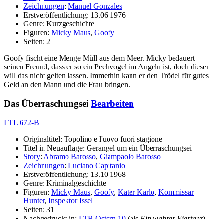
Zeichnungen
:
Manuel Gonzales
Erstveröffentlichung: 13.06.1976
Genre: Kurzgeschichte
Figuren:
Micky Maus
,
Goofy
Seiten: 2
Goofy fischt eine Menge Müll aus dem Meer. Micky bedauert
seinen Freund, dass er so ein Pechvogel im Angeln ist, doch dieser
will das nicht gelten lassen. Immerhin kann er den Trödel für gutes
Geld an den Mann und die Frau bringen.
Das Überraschungsei
Bearbeiten
I TL 672-B
Originaltitel: Topolino e l'uovo fuori stagione
Titel in Neuauflage: Gerangel um ein Überraschungsei
Story
:
Abramo Barosso
,
Giampaolo Barosso
Zeichnungen
:
Luciano Capitanio
Erstveröffentlichung: 13.10.1968
Genre: Kriminalgeschichte
Figuren:
Micky Maus
,
Goofy
,
Kater Karlo
,
Kommissar
Hunter
,
Inspektor Issel
Seiten: 31
Nachgedruckt in:
LTB Ostern 10
(als
Ein wahrer Eiertanz
)