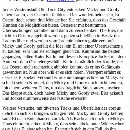
In der Westernstadt Old-Time-City entdecken Micky und Goofy
einen Laden, der Ostereier feilbietet. Das wundert beide sehr, ist
Ostern doch schon drei Monate her. Sie erfahren, dass das Geschäft
Kunden die Möglichkeit bietet, Ostereier mit bestimmten
Überraschungen zu füllen und dann zu verschenken. Die Eier, die
nicht zu Ostern abgeholt werden, gehen schließlich in Besitz des
Ladens über und werden vom Ladeninhaber regulär verkauft.
Micky und Goofy gefällt die Idee, ein Ei mit einer Überraschuzng
zu kaufen, sehr und sie schlagen gleich zu. Kaumsind die beiden
gegangen, halten Kater Karlo und dessen Komplize Jockel mit dem
Auto vor dem Ostereiergeschäft. Karlo ist nämlich der Kunde, der
das Osterei nicht rechtzeitig abholen konnte, da er ins Gefängnis
gewandert ist. Nun aber will er es sich holen. Verärgert erfährt er,
dass das Ei soeben verkauft wurde und ausgerechnet an Micky. Er
schickt seinen Kumpel, den Micky und Goofy noch nicht kennen,
mit einem weiteren Ei los, um das fragliche Stück auszutauschen.
Das klappt auch, doch haben Micky und Goofy zwei Eier gekauft
und Jockel dummerweise das falsche erwischt.
Weitere Versuche, mit diversen Tricks und Überfällen das corpus
delicti an sich zu bringen, schlagen fehl. Micky und Goofy kehren
samt Ei nach Entenhausen zurück. Als Karlo auch noch in Mickys
Haus einbricht, erkennt Micky, dass sein altbekannter Widersacher
es auf das Ei abgesehen hat. Er vertieft sich in den Fall, da ihn