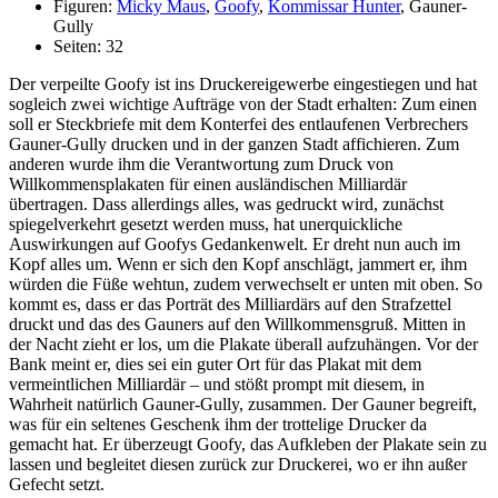
Figuren:
Micky Maus
,
Goofy
,
Kommissar Hunter
, Gauner-
Gully
Seiten: 32
Der verpeilte Goofy ist ins Druckereigewerbe eingestiegen und hat
sogleich zwei wichtige Aufträge von der Stadt erhalten: Zum einen
soll er Steckbriefe mit dem Konterfei des entlaufenen Verbrechers
Gauner-Gully drucken und in der ganzen Stadt affichieren. Zum
anderen wurde ihm die Verantwortung zum Druck von
Willkommensplakaten für einen ausländischen Milliardär
übertragen. Dass allerdings alles, was gedruckt wird, zunächst
spiegelverkehrt gesetzt werden muss, hat unerquickliche
Auswirkungen auf Goofys Gedankenwelt. Er dreht nun auch im
Kopf alles um. Wenn er sich den Kopf anschlägt, jammert er, ihm
würden die Füße wehtun, zudem verwechselt er unten mit oben. So
kommt es, dass er das Porträt des Milliardärs auf den Strafzettel
druckt und das des Gauners auf den Willkommensgruß. Mitten in
der Nacht zieht er los, um die Plakate überall aufzuhängen. Vor der
Bank meint er, dies sei ein guter Ort für das Plakat mit dem
vermeintlichen Milliardär – und stößt prompt mit diesem, in
Wahrheit natürlich Gauner-Gully, zusammen. Der Gauner begreift,
was für ein seltenes Geschenk ihm der trottelige Drucker da
gemacht hat. Er überzeugt Goofy, das Aufkleben der Plakate sein zu
lassen und begleitet diesen zurück zur Druckerei, wo er ihn außer
Gefecht setzt.