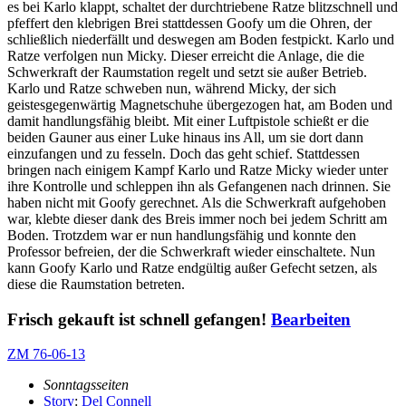
es bei Karlo klappt, schaltet der durchtriebene Ratze blitzschnell und
pfeffert den klebrigen Brei stattdessen Goofy um die Ohren, der
schließlich niederfällt und deswegen am Boden festpickt. Karlo und
Ratze verfolgen nun Micky. Dieser erreicht die Anlage, die die
Schwerkraft der Raumstation regelt und setzt sie außer Betrieb.
Karlo und Ratze schweben nun, während Micky, der sich
geistesgegenwärtig Magnetschuhe übergezogen hat, am Boden und
damit handlungsfähig bleibt. Mit einer Luftpistole schießt er die
beiden Gauner aus einer Luke hinaus ins All, um sie dort dann
einzufangen und zu fesseln. Doch das geht schief. Stattdessen
bringen nach einigem Kampf Karlo und Ratze Micky wieder unter
ihre Kontrolle und schleppen ihn als Gefangenen nach drinnen. Sie
haben nicht mit Goofy gerechnet. Als die Schwerkraft aufgehoben
war, klebte dieser dank des Breis immer noch bei jedem Schritt am
Boden. Trotzdem war er nun handlungsfähig und konnte den
Professor befreien, der die Schwerkraft wieder einschaltete. Nun
kann Goofy Karlo und Ratze endgültig außer Gefecht setzen, als
diese die Raumstation betreten.
Frisch gekauft ist schnell gefangen!
Bearbeiten
ZM 76-06-13
Sonntagsseiten
Story
:
Del Connell