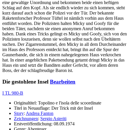
eine gewaltige Unordnung und bekommen beide einen heftigen
Schlag auf den Kopf. Als sie endlich wieder zu sich kommen, steht
kurz darauf auch schon die Polizei vor der Tür. Der bekannte
Raketenforscher Professor Tüftel ist nämlich vorhin aus dem Haus
entführt worden. Die Polizisten halten Micky und Goofy für die
beiden Täter, nachdem sie einen anonymen Anruf bekommen
haben. Dank eines Tricks gelingt es Micky und Goofy, sich von den
Polizisten loszueisen, denn sie wollen selbst nach den Übeltätern
suchen. Der Zigarrenstummel, den Micky in all dem Durcheinander
im Haus des Professors entdeckt hat, bringt ihn auf die Spur der
Gaunerbande, die sich in einem nahegelegenen Haus verkrochen
hat. In einer angeblichen Paketsendung getarnt dringt Micky in das
Haus ein und setzt die Banditen außer Gefecht, vor allem deren
Boss, der der schlagfreudige Baron ist.
Die gestohlene Insel
Bearbeiten
I TL 980-B
Originaltitel: Topolino e l'isola delle scoordinate
Titel in Neuauflage: Der Trick mit der Insel
Story
:
Andrea Fanton
Zeichnungen
:
Sergio Asteriti
Erstveröffentlichung: 08.09.1974
Genre: Abenteuer