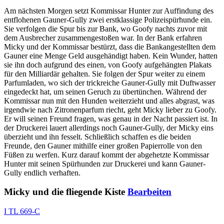
Am nächsten Morgen setzt Kommissar Hunter zur Auffindung des
entflohenen Gauner-Gully zwei erstklassige Polizeispürhunde ein.
Sie verfolgen die Spur bis zur Bank, wo Goofy nachts zuvor mit
dem Ausbrecher zusammengestoßen war. In der Bank erfahren
Micky und der Kommissar bestürzt, dass die Bankangestellten dem
Gauner eine Menge Geld ausgehändigt haben. Kein Wunder, hatten
sie ihn doch aufgrund des einen, von Goofy aufgehängten Plakats
für den Milliardär gehalten. Sie folgen der Spur weiter zu einem
Parfumladen, wo sich der trickreiche Gauner-Gully mit Duftwasser
eingedeckt hat, um seinen Geruch zu übertünchen. Während der
Kommissar nun mit den Hunden weiterzieht und alles abgrast, was
irgendwie nach Zitronenparfum riecht, geht Micky lieber zu Goofy.
Er will seinen Freund fragen, was genau in der Nacht passiert ist. In
der Druckerei lauert allerdings noch Gauner-Gully, der Micky eins
überzieht und ihn fesselt. Schließlich schaffen es die beiden
Freunde, den Gauner mithilfe einer großen Papierrolle von den
Füßen zu werfen. Kurz darauf kommt der abgehetzte Kommissar
Hunter mit seinen Spürhunden zur Druckerei und kann Gauner-
Gully endlich verhaften.
Micky und die fliegende Kiste
Bearbeiten
I TL 669-C