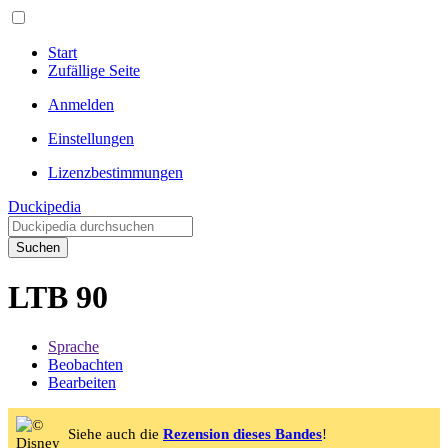
Start
Zufällige Seite
Anmelden
Einstellungen
Lizenzbestimmungen
Duckipedia
Suchen
LTB 90
Sprache
Beobachten
Bearbeiten
Siehe auch die
Rezension dieses Bandes
!