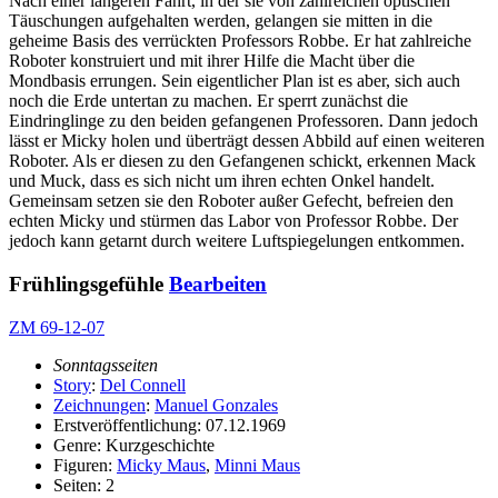
Nach einer längeren Fahrt, in der sie von zahlreichen optischen
Täuschungen aufgehalten werden, gelangen sie mitten in die
geheime Basis des verrückten Professors Robbe. Er hat zahlreiche
Roboter konstruiert und mit ihrer Hilfe die Macht über die
Mondbasis errungen. Sein eigentlicher Plan ist es aber, sich auch
noch die Erde untertan zu machen. Er sperrt zunächst die
Eindringlinge zu den beiden gefangenen Professoren. Dann jedoch
lässt er Micky holen und überträgt dessen Abbild auf einen weiteren
Roboter. Als er diesen zu den Gefangenen schickt, erkennen Mack
und Muck, dass es sich nicht um ihren echten Onkel handelt.
Gemeinsam setzen sie den Roboter außer Gefecht, befreien den
echten Micky und stürmen das Labor von Professor Robbe. Der
jedoch kann getarnt durch weitere Luftspiegelungen entkommen.
Frühlingsgefühle
Bearbeiten
ZM 69-12-07
Sonntagsseiten
Story
:
Del Connell
Zeichnungen
:
Manuel Gonzales
Erstveröffentlichung: 07.12.1969
Genre: Kurzgeschichte
Figuren:
Micky Maus
,
Minni Maus
Seiten: 2