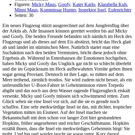
Figuren:
Micky Maus
,
Goofy
,
Kater Karlo
,
Klarabella Kuh
,
Minni Maus
,
Kommissar Hunter
,
Inspektor Issel
,
Eulenrichter
Seiten: 30
Ein neues Flugzeug stürzt ausgerechnet auf dem Jungfernflug über
der Arktis ab. Alle Insassen können gerettet werden bis auf Micky
und Goofy. Die beiden Freunde befanden sich nämlich im Heck des
Flugzeugs und als dieses auf dem Eis abstürzt, bricht das Heck glatt
ab und landet im stürmischen Meer. Natürlich startet man eine
Suchaktion nach den beiden Vermissten, bricht diese jedoch ohne
Ergebnis ab. Während in Entenhausen die Emotionen hochgehen,
haben Micky und Goofy das Unglück gar nicht so schlecht überlebt
und die im Gepäckraum im Heck aufbewahrten Vorräte geben ihnen
sogar genug Proviant. Dennoch ist ihre Lage, so mitten auf dem
Meer treibend, ziemlich trostlos. Sie wird zudem nicht besser, als ein
unfreundlicher U-Boot-Fahrer in Geheimmission einen Torpedo
abgibt und das noch aus dem Wasser ragende Flugzeugheck eiskalt
versenkt. Micky und Goofy müssen sich schwimmend retten. Zum
Glück sehen sie eine Insel vor sich, auf die sie es gerade noch
schaffen. Eine sehr merkwürdige Insel ist das, mit dichter, tropischer
Vegetation mitten im Eismeer. Auf der Insel machen sie
Bekanntschaft mit dem schon vor langer Zeit hier gestrandeten
Hopkins, früher angesehener und reicher Geschäftsmann. Hopkins
erzählt ihnen, dass die Insel ein merkwürdiges Geheimnis birgt: Sie
treibt. Und hin und wieder taucht sie sogar unter. Kurz darauf