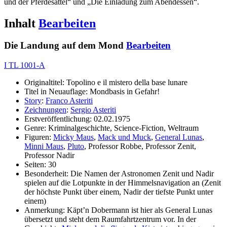
und der Pferdesattel“ und „Die Einladung zum Abendessen“.
Inhalt
Bearbeiten
Die Landung auf dem Mond
Bearbeiten
I TL 1001-A
Originaltitel: Topolino e il mistero della base lunare
Titel in Neuauflage: Mondbasis in Gefahr!
Story
:
Franco Asteriti
Zeichnungen
:
Sergio Asteriti
Erstveröffentlichung: 02.02.1975
Genre: Kriminalgeschichte, Science-Fiction, Weltraum
Figuren:
Micky Maus
,
Mack und Muck
,
General Lunas
,
Minni Maus
,
Pluto
, Professor Robbe, Professor Zenit,
Professor Nadir
Seiten: 30
Besonderheit: Die Namen der Astronomen Zenit und Nadir
spielen auf die Lotpunkte in der Himmelsnavigation an (Zenit
der höchste Punkt über einem, Nadir der tiefste Punkt unter
einem)
Anmerkung: Käpt’n Dobermann ist hier als General Lunas
übersetzt und steht dem Raumfahrtzentrum vor. In der