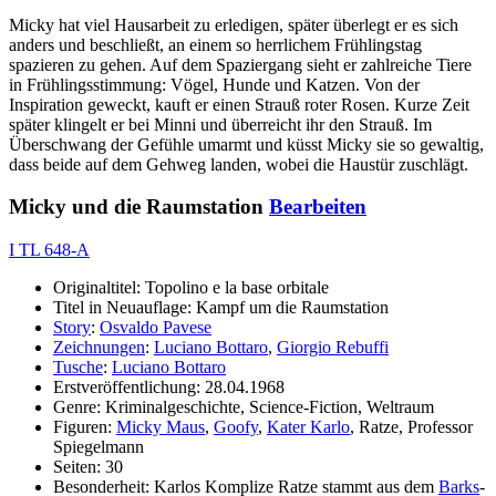
Micky hat viel Hausarbeit zu erledigen, später überlegt er es sich
anders und beschließt, an einem so herrlichem Frühlingstag
spazieren zu gehen. Auf dem Spaziergang sieht er zahlreiche Tiere
in Frühlingsstimmung: Vögel, Hunde und Katzen. Von der
Inspiration geweckt, kauft er einen Strauß roter Rosen. Kurze Zeit
später klingelt er bei Minni und überreicht ihr den Strauß. Im
Überschwang der Gefühle umarmt und küsst Micky sie so gewaltig,
dass beide auf dem Gehweg landen, wobei die Haustür zuschlägt.
Micky und die Raumstation
Bearbeiten
I TL 648-A
Originaltitel: Topolino e la base orbitale
Titel in Neuauflage: Kampf um die Raumstation
Story
:
Osvaldo Pavese
Zeichnungen
:
Luciano Bottaro
,
Giorgio Rebuffi
Tusche
:
Luciano Bottaro
Erstveröffentlichung: 28.04.1968
Genre: Kriminalgeschichte, Science-Fiction, Weltraum
Figuren:
Micky Maus
,
Goofy
,
Kater Karlo
, Ratze, Professor
Spiegelmann
Seiten: 30
Besonderheit: Karlos Komplize Ratze stammt aus dem
Barks
-