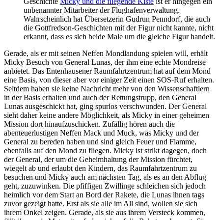
Geschichte
Micky und die fliegende Kiste
ist er hingegen ein
unbenannter Mitarbeiter der Flughafenverwaltung.
Wahrscheinlich hat Übersetzerin Gudrun Penndorf, die auch
die Gottfredson-Geschichten mit der Figur nicht kannte, nicht
erkannt, dass es sich beide Male um die gleiche Figur handelt.
Gerade, als er mit seinen Neffen Mondlandung spielen will, erhält
Micky Besuch von General Lunas, der ihm eine echte Mondreise
anbietet. Das Entenhausener Raumfahrtzentrum hat auf dem Mond
eine Basis, von dieser aber vor einiger Zeit einen SOS-Ruf erhalten.
Seitdem haben sie keine Nachricht mehr von den Wissenschaftlern
in der Basis erhalten und auch der Rettungstrupp, den General
Lunas ausgeschickt hat, ging spurlos verschwunden. Der General
sieht daher keine andere Möglichkeit, als Micky in einer geheimen
Mission dort hinaufzuschicken. Zufällig hören auch die
abenteuerlustigen Neffen Mack und Muck, was Micky und der
General zu bereden haben und sind gleich Feuer und Flamme,
ebenfalls auf den Mond zu fliegen. Micky ist strikt dagegen, doch
der General, der um die Geheimhaltung der Mission fürchtet,
wiegelt ab und erlaubt den Kindern, das Raumfahrtzentrum zu
besuchen und Micky auch am nächsten Tag, als es an den Abflug
geht, zuzuwinken. Die pfiffigen Zwillinge schleichen sich jedoch
heimlich vor dem Start an Bord der Rakete, die Lunas ihnen tags
zuvor gezeigt hatte. Erst als sie alle im All sind, wollen sie sich
ihrem Onkel zeigen. Gerade, als sie aus ihrem Versteck kommen,