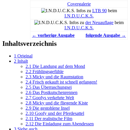
Covergalerie
Infos zu
LTB 90
beim
I.N.D.U.C.K.S.
Infos zu
der Neuauflage
beim
I.N.D.U.C.K.S.
← vorherige Ausgabe
folgende Ausgabe →
Inhaltsverzeichnis
1
Original
2
Inhalt
2.1
Die Landung auf dem Mond
2.2
Frühlingsgefühle
2.3
Micky und die Raumstation
2.4
Frisch gekauft ist schnell gefangen!
2.5
Das Überraschungsei
2.6
Das Postkutschenrennen
2.7
Goofys verkehrte Welt
2.8
Micky und die fliegende Kiste
2.9
Die gestohlene Insel
2.10
Goofy und der Pferdesattel
2.11
Der realistische Film
2.12
Die Einladung zum Abendessen
3
Siehe auch