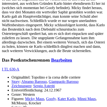
interessiert, aus welchen Gründen Karlo hinter ebendiesem Ei her ist
(welches sich momentan bei Goofy befindet). Micky findet heraus,
dass vor drei Monaten ein wertvoller Saphir gestohlen worden war.
Karlo galt als Hauptverdächtiger, man konnte seine Schuld aber
nicht nachweisen. Schließlich wurde er nur wegen unerlaubten
Waffenbesitzes eingesperrt. Micky schlussfolgert korrekt, dass Karlo
das Beutestück nach dem Diebstahl schnurstracks zum
Ostereiergeschäft spediert hat, um es sich dort einpacken und später
zuliefern zu lassen. Die ungeplante Gefangennahme kam ihm
allerdings dazwischen. Bei einem weiteren Versuch, sich das Osterei
zu holen, können sie Karlo schließlich dingfest machen und dann,
nach weiteren Verwicklungen, auch die Beute sicherstellen.
Das Postkutschenrennen
Bearbeiten
I TL 630-A
Originaltitel: Topolino e la corsa delle corriere
Story
:
Abramo Barosso
,
Giampaolo Barosso
Zeichnungen
:
Sergio Asteriti
Erstveröffentlichung: 24.12.1967
Genre: Western
Figuren:
Micky Maus
,
Goofy
,
Kater Karlo
,
Minni Maus
,
McMousy, Krocker