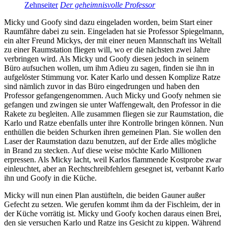
Zehnseiter
Der geheimnisvolle Professor
Micky und Goofy sind dazu eingeladen worden, beim Start einer
Raumfähre dabei zu sein. Eingeladen hat sie Professor Spiegelmann,
ein alter Freund Mickys, der mit einer neuen Mannschaft ins Weltall
zu einer Raumstation fliegen will, wo er die nächsten zwei Jahre
verbringen wird. Als Micky und Goofy diesen jedoch in seinem
Büro aufsuchen wollen, um ihm Adieu zu sagen, finden sie ihn in
aufgelöster Stimmung vor. Kater Karlo und dessen Komplize Ratze
sind nämlich zuvor in das Büro eingedrungen und haben den
Professor gefangengenommen. Auch Micky und Goofy nehmen sie
gefangen und zwingen sie unter Waffengewalt, den Professor in die
Rakete zu begleiten. Alle zusammen fliegen sie zur Raumstation, die
Karlo und Ratze ebenfalls unter ihre Kontrolle bringen können. Nun
enthüllen die beiden Schurken ihren gemeinen Plan. Sie wollen den
Laser der Raumstation dazu benutzen, auf der Erde alles mögliche
in Brand zu stecken. Auf diese weise möchte Karlo Millionen
erpressen. Als Micky lacht, weil Karlos flammende Kostprobe zwar
einleuchtet, aber an Rechtschreibfehlern gesegnet ist, verbannt Karlo
ihn und Goofy in die Küche.
Micky will nun einen Plan austüfteln, die beiden Gauner außer
Gefecht zu setzen. Wie gerufen kommt ihm da der Fischleim, der in
der Küche vorrätig ist. Micky und Goofy kochen daraus einen Brei,
den sie versuchen Karlo und Ratze ins Gesicht zu kippen. Während