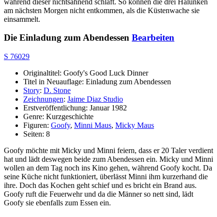
während dieser nichtsahnend schläft. So können die drei Halunken
am nächsten Morgen nicht entkommen, als die Küstenwache sie
einsammelt.
Die Einladung zum Abendessen
Bearbeiten
S 76029
Originaltitel: Goofy's Good Luck Dinner
Titel in Neuauflage: Einladung zum Abendessen
Story
:
D. Stone
Zeichnungen
:
Jaime Diaz Studio
Erstveröffentlichung: Januar 1982
Genre: Kurzgeschichte
Figuren:
Goofy
,
Minni Maus
,
Micky Maus
Seiten: 8
Goofy möchte mit Micky und Minni feiern, dass er 20 Taler verdient
hat und lädt deswegen beide zum Abendessen ein. Micky und Minni
wollen an dem Tag noch ins Kino gehen, während Goofy kocht. Da
seine Küche nicht funktioniert, überlässt Minni ihm kurzerhand die
ihre. Doch das Kochen geht schief und es bricht ein Brand aus.
Goofy ruft die Feuerwehr und da die Männer so nett sind, lädt
Goofy sie ebenfalls zum Essen ein.