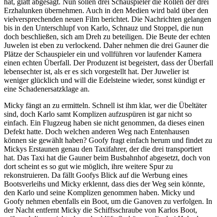
hat, glatt abgesagt. Nun sollen drei Schauspieler die Rollen der drei
Erzhalunken übernehmen. Auch in den Medien wird bald über den
vielversprechenden neuen Film berichtet. Die Nachrichten gelangen
bis in den Unterschlupf von Karlo, Schnauz und Stoppel, die nun
doch beschließen, sich am Dreh zu beteiligen. Die Beute der echten
Juwelen ist eben zu verlockend. Daher nehmen die drei Gauner die
Plätze der Schauspieler ein und vollführen vor laufender Kamera
einen echten Überfall. Der Produzent ist begeistert, dass der Überfall
lebensechter ist, als er es sich vorgestellt hat. Der Juwelier ist
weniger glücklich und will die Edelsteine wieder, sonst kündigt er
eine Schadenersatzklage an.
Micky fängt an zu ermitteln. Schnell ist ihm klar, wer die Übeltäter
sind, doch Karlo samt Komplizen aufzuspüren ist gar nicht so
einfach. Ein Flugzeug haben sie nicht genommen, da dieses einen
Defekt hatte. Doch welchen anderen Weg nach Entenhausen
können sie gewählt haben? Goofy fragt einfach herum und findet zu
Mickys Erstaunen genau den Taxifahrer, der die drei transportiert
hat. Das Taxi hat die Gauner beim Busbahnhof abgesetzt, doch von
dort scheint es so gut wie möglich, ihre weitere Spur zu
rekonstruieren. Da fällt Goofys Blick auf die Werbung eines
Bootsverleihs und Micky erklennt, dass dies der Weg sein könnte,
den Karlo und seine Komplizen genommen haben. Micky und
Goofy nehmen ebenfalls ein Boot, um die Ganoven zu verfolgen. In
der Nacht entfernt Micky die Schiffsschraube von Karlos Boot,