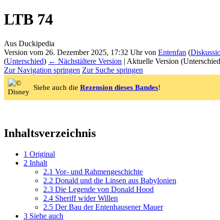
LTB 74
Aus Duckipedia
Version vom 26. Dezember 2025, 17:32 Uhr von
Entenfan
(
Diskussi
(
Unterschied
)
← Nächstältere Version
| Aktuelle Version (Unterschie
Zur Navigation springen
Zur Suche springen
Siehe auch die
Rezension dieses Bandes
!
Inhaltsverzeichnis
1
Original
2
Inhalt
2.1
Vor- und Rahmengeschichte
2.2
Donald und die Linsen aus Babylonien
2.3
Die Legende von Donald Hood
2.4
Sheriff wider Willen
2.5
Der Bau der Entenhausener Mauer
3
Siehe auch