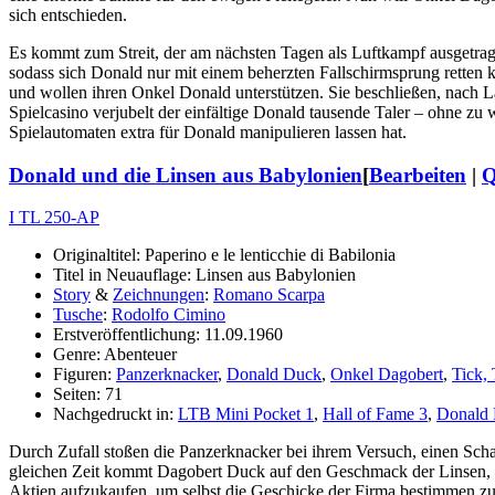
sich entschieden.
Es kommt zum Streit, der am nächsten Tagen als Luftkampf ausgetra
sodass sich Donald nur mit einem beherzten Fallschirmsprung retten
und wollen ihren Onkel Donald unterstützen. Sie beschließen, nach 
Spielcasino verjubelt der einfältige Donald tausende Taler – ohne zu
Spielautomaten extra für Donald manipulieren lassen hat.
Donald und die Linsen aus Babylonien
[
Bearbeiten
|
Q
I TL 250-AP
Originaltitel: Paperino e le lenticchie di Babilonia
Titel in Neuauflage: Linsen aus Babylonien
Story
&
Zeichnungen
:
Romano Scarpa
Tusche
:
Rodolfo Cimino
Erstveröffentlichung: 11.09.1960
Genre: Abenteuer
Figuren:
Panzerknacker
,
Donald Duck
,
Onkel Dagobert
,
Tick,
Seiten: 71
Nachgedruckt in:
LTB Mini Pocket 1
,
Hall of Fame 3
,
Donald
Durch Zufall stoßen die Panzerknacker bei ihrem Versuch, einen Schat
gleichen Zeit kommt Dagobert Duck auf den Geschmack der Linsen, die 
Aktien aufzukaufen, um selbst die Geschicke der Firma bestimmen zu k