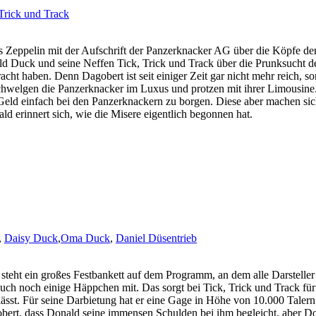
 Trick und Track
es Zeppelin mit der Aufschrift der Panzerknacker AG über die Köpfe de
Duck und seine Neffen Tick, Trick und Track über die Prunksucht de
ht haben. Denn Dagobert ist seit einiger Zeit gar nicht mehr reich, so
schwelgen die Panzerknacker im Luxus und protzen mit ihrer Limousine
 Geld einfach bei den Panzerknackern zu borgen. Diese aber machen si
ld erinnert sich, wie die Misere eigentlich begonnen hat.
,
Daisy Duck
,
Oma Duck
,
Daniel Düsentrieb
eht ein großes Festbankett auf dem Programm, an dem alle Darsteller
uch noch einige Häppchen mit. Das sorgt bei Tick, Trick und Track für
lässt. Für seine Darbietung hat er eine Gage in Höhe von 10.000 Talern
bert, dass Donald seine immensen Schulden bei ihm begleicht, aber D