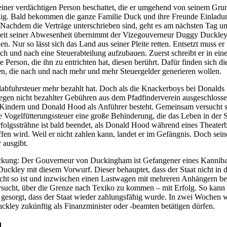
er verdächtigen Person beschattet, die er umgehend von seinem Grunds
ig. Bald bekommen die ganze Familie Duck und ihre Freunde Einladun
 Nachdem die Verträge unterschrieben sind, geht es am nächsten Tag u
eit seiner Abwesenheit übernimmt der Vizegouverneur Duggy Duckley d
en. Nur so lässt sich das Land aus seiner Pleite retten. Entsetzt muss er
ch und nach eine Steuerabteilung aufzubauen. Zuerst schreibt er in ei
ie Person, die ihn zu entrichten hat, diesen berührt. Dafür finden sich
, die nach und nach mehr und mehr Steuergelder generieren wollen.
bfuhrsteuer mehr bezahlt hat. Doch als die Knackerboys bei Donalds Haus
gen nicht bezahlter Gebühren aus dem Pfadfinderverein ausgeschlosse
n Kindern und Donald Hood als Anführer besteht. Gemeinsam versucht s
ie Vogelfütterungssteuer eine große Behinderung, die das Leben in der 
 Erfolgssträhne ist bald beendet, als Donald Hood während eines Theat
ffen wird. Weil er nicht zahlen kann, landet er im Gefängnis. Doch sein
 ausgibt.
eckung: Der Gouverneur von Duckingham ist Gefangener eines Kannibale
t Duckley mit diesem Vorwurf. Dieser behauptet, dass der Staat nicht i
 so ist und inzwischen einen Lastwagen mit mehreren Anhängern bela
ucht, über die Grenze nach Texiko zu kommen – mit Erfolg. So kann da
 gesorgt, dass der Staat wieder zahlungsfähig wurde. In zwei Wochen 
kley zukünftig als Finanzminister oder -beamten betätigen dürfen.
]