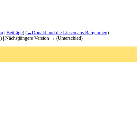
on
|
Beiträge
)
(
→
Donald und die Linsen aus Babylonien
)
d) | Nächstjüngere Version → (Unterschied)