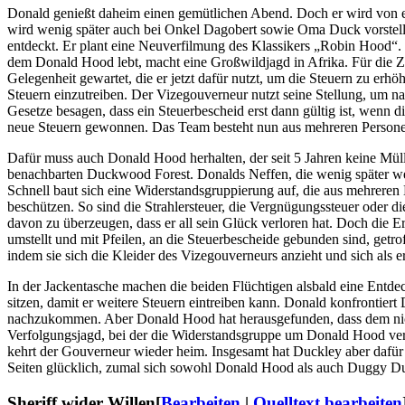
Donald genießt daheim einen gemütlichen Abend. Doch er wird von ein
wird wenig später auch bei Onkel Dagobert sowie Oma Duck vorstell
entdeckt. Er plant eine Neuverfilmung des Klassikers „Robin Hood“.
dem Donald Hood lebt, macht eine Großwildjagd in Afrika. Für die Z
Gelegenheit gewartet, die er jetzt dafür nutzt, um die Steuern zu erhöh
Steuern einzutreiben. Der Vizegouverneur nutzt seine Stellung, um na
Gesetze besagen, dass ein Steuerbescheid erst dann gültig ist, wenn d
neue Steuern gewonnen. Das Team besteht nun aus mehreren Personen
Dafür muss auch Donald Hood herhalten, der seit 5 Jahren keine Mülla
benachbarten Duckwood Forest. Donalds Neffen, die wenig später we
Schnell baut sich eine Widerstandsgruppierung auf, die aus mehrere
beschützen. So sind die Strahlersteuer, die Vergnügungssteuer oder d
davon zu überzeugen, dass er all sein Glück verloren hat. Doch die
umstellt und mit Pfeilen, an die Steuerbescheide gebunden sind, getro
indem sie sich die Kleider des Vizegouverneurs anzieht und sich als er
In der Jackentasche machen die beiden Flüchtigen alsbald eine Entd
sitzen, damit er weitere Steuern eintreiben kann. Donald konfrontier
nachzukommen. Aber Donald Hood hat herausgefunden, dass dem nicht
Verfolgungsjagd, bei der die Widerstandsgruppe um Donald Hood vers
kehrt der Gouverneur wieder heim. Insgesamt hat Duckley aber dafür
Seiten glücklich, zumal sich sowohl Donald Hood als auch Duggy Duc
Sheriff wider Willen
[
Bearbeiten
|
Quelltext bearbeiten