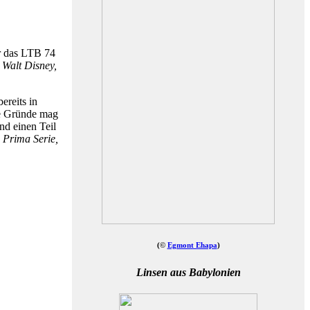
ür das LTB 74
i Walt Disney,
ereits in
e Gründe mag
nd einen Teil
n
Prima Serie,
(©
Egmont Ehapa
)
Linsen aus Babylonien