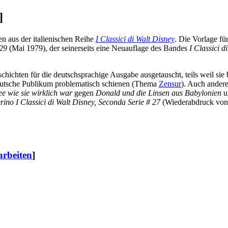
]
n aus der italienischen Reihe
I Classici di Walt Disney
. Die Vorlage f
 29
(Mai 1979), der seinerseits eine Neuauflage des Bandes
I Classici d
ichten für die deutschsprachige Ausgabe ausgetauscht, teils weil sie b
 deutsche Publikum problematisch schienen (Thema
Zensur
). Auch ander
e wie sie wirklich war
gegen
Donald und die Linsen aus Babylonien
u
rino I Classici di Walt Disney, Seconda Serie # 27
(Wiederabdruck vo
arbeiten
]