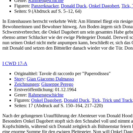
Genre:
Rahmengeschichte
Figuren:
Panzerknacker
,
Donald Duck
,
Onkel Dagobert
,
Tick,
Seiten: 9 (Abdruck auf S. 5–12, 64)
In Entenhausen herrscht verkehrte Welt: Am Himmel fliegt ein riesig
Bewohnerinnen und Bewohner hinweg. Am Boden ärgern sich Donald 
Schwerstverbrecher, die Onkel Dagobert um sein gesamtes Habe gebrac
ebenso armer Schlucker wie der ewige Pleitegeier Donald. Derweil 
nun seinen Onkel nicht mehr anpumpen kann, beschließt er, sich das
mit Donald und setzen den Bittsteller danach wieder vor die Tür. Dona
I CWD 17-A
Originaltitel: Tavole di raccordo per "Paperodissea"
Story
:
Gian Giacomo Dalmasso
Zeichnungen
:
Giuseppe Perego
Erstveröffentlichung: 01.12.1964
Genre:
Rahmengeschichte
Figuren:
Onkel Dagobert
,
Donald Duck
,
Tick, Trick und Track
Seiten: 17 (Abdruck auf S. 150–164, 217–220)
Nach der gelungenen Uraufführung der Abenteuer von Donald Hood st
Besonders Onkel Dagobert stopft sich den Schnabel voll und nimmt a
Kopfschütteln, während sich Donald zeitgleich als Bühnenstar feiern 
eine enorme Summe für den ewigen Pleitegeier. Nun will Onkel Dago