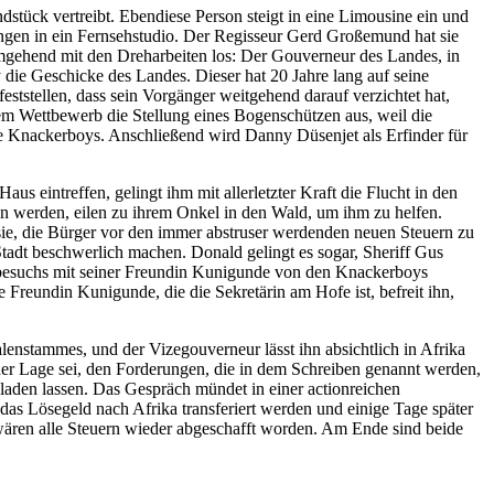
tück vertreibt. Ebendiese Person steigt in eine Limousine ein und
gen in ein Fernsehstudio. Der Regisseur Gerd Großemund hat sie
mgehend mit den Dreharbeiten los: Der Gouverneur des Landes, in
ie Geschicke des Landes. Dieser hat 20 Jahre lang auf seine
 feststellen, dass sein Vorgänger weitgehend darauf verzichtet hat,
nem Wettbewerb die Stellung eines Bogenschützen aus, weil die
 die Knackerboys. Anschließend wird Danny Düsenjet als Erfinder für
 eintreffen, gelingt ihm mit allerletzter Kraft die Flucht in den
n werden, eilen zu ihrem Onkel in den Wald, um ihm zu helfen.
ie, die Bürger vor den immer abstruser werdenden neuen Steuern zu
Stadt beschwerlich machen. Donald gelingt es sogar, Sheriff Gus
erbesuchs mit seiner Freundin Kunigunde von den Knackerboys
e Freundin Kunigunde, die die Sekretärin am Hofe ist, befreit ihn,
nstammes, und der Vizegouverneur lässt ihn absichtlich in Afrika
n der Lage sei, den Forderungen, die in dem Schreiben genannt werden,
den lassen. Das Gespräch mündet in einer actionreichen
s Lösegeld nach Afrika transferiert werden und einige Tage später
wären alle Steuern wieder abgeschafft worden. Am Ende sind beide