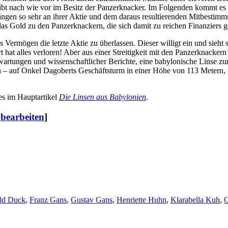
ibt nach wie vor im Besitz der Panzerknacker. Im Folgenden kommt es 
ngen so sehr an ihrer Aktie und dem daraus resultierenden Mitbestimmun
s Gold zu den Panzerknackern, die sich damit zu reichen Finanziers 
Vermögen die letzte Aktie zu überlassen. Dieser willigt ein und sieht 
t hat alles verloren! Aber aus einer Streitigkeit mit den Panzerknacker
wartungen und wissenschaftlicher Berichte, eine babylonische Linse z
gen – auf Onkel Dagoberts Geschäftsturm in einer Höhe von 113 Meter
 es im Hauptartikel
Die Linsen aus Babylonien
.
 bearbeiten
]
ld Duck
,
Franz Gans
,
Gustav Gans
,
Henriette Huhn
,
Klarabella Kuh
,