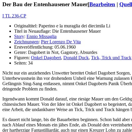
Der Bau der Entenhausener Mauer
[
Bearbeiten
|
Quell
I TL 236-CP
Originaltitel: Paperino e la muraglia dei diecimila Li
Titel in Neuauflage: Die Entenhausener Mauer
Story
:
Ennio Missaglia
Zeichnungen
:
Pier Lorenzo De Vita
Erstveröffentlichung: 05.06.1960
Genre: Dagobert in Not, Gagstory, Absurdes
Figuren:
Onkel Dagobert
,
Donald Duck
,
Tick, Trick und Track
Seiten: 34
Nicht nur ein anziehendes Unwetter bereitet Onkel Dagobert Sorgen, s
Unterbewusstsein ihn vor drohendem Unheil eine Warnung zulassen kom
Gefängnis Sing-Sang entlassen, nimmt Onkel Dagoberts Panik Überhand
dringende Problem zu finden.
Irgendwann kommt Donald darauf, eine riesige Mauer um den Geldspei
chinesischen Mauer. Von der Idee ist Onkel Dagobert so begeistert, d
eine Arbeit, die undankbarer Weise an Tick, Trick und Track hängen b
Es dauert nicht lange, bis die Bauarbeiten beginnen. Schon bald abe
nach Ablauf eines Monats ein jähes Ende, als Donald den vereinbarten
der hartherzige Fantastilliardär, auch nur einen Kreuzer Lohn zu zah