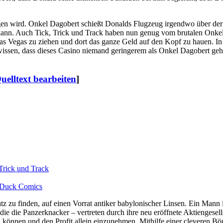
gen wird. Onkel Dagobert schießt Donalds Flugzeug irgendwo über der
 kann. Auch Tick, Trick und Track haben nun genug vom brutalen Onke
Las Vegas zu ziehen und dort das ganze Geld auf den Kopf zu hauen. I
 wissen, dass dieses Casino niemand geringerem als Onkel Dagobert gehö
uelltext bearbeiten
]
 Trick und Track
 Duck Comics
z zu finden, auf einen Vorrat antiker babylonischer Linsen. Ein Mann 
die Panzerknacker – vertreten durch ihre neu eröffnete Aktiengesellsch
önnen und den Profit allein einzunehmen. Mithilfe einer cleveren Börs