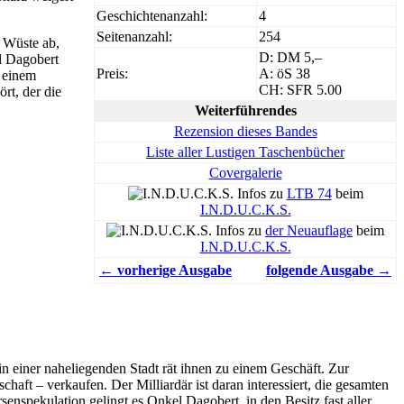
Geschichtenanzahl:
4
Seitenanzahl:
254
 Wüste ab,
D: DM 5,–
l Dagobert
Preis:
A: öS 38
n einem
CH: SFR 5.00
rt, der die
Weiterführendes
Rezension dieses Bandes
Liste aller Lustigen Taschenbücher
Covergalerie
Infos zu
LTB 74
beim
I.N.D.U.C.K.S.
Infos zu
der Neuauflage
beim
I.N.D.U.C.K.S.
← vorherige Ausgabe
folgende Ausgabe →
in einer naheliegenden Stadt rät ihnen zu einem Geschäft. Zur
aft – verkaufen. Der Milliardär ist daran interessiert, die gesamten
enspekulation gelingt es Onkel Dagobert, in den Besitz fast aller