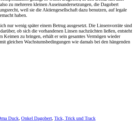
also zu mehreren kleinen Auseinandersetzungen, die Dagobert
gsrecht, weil sie die Aktiengesellschaft dazu benutzen, auf legale
gemacht haben.
sich nur wenig später einem Betrug ausgesetzt. Die Linsenvorräte sind
n darüber, ob sich die vorhandenen Linsen nachzüchten ließen, entsteht
um Keimen zu bringen, erhält er sein gesamtes Vermögen wieder
n, mit gleichen Wachstumsbedingungen wie damals bei den hängenden
Oma Duck
,
Onkel Dagobert
,
Tick, Trick und Track