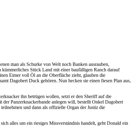
 in denen man als Schurke von Welt noch Banken ausrauben,
in kümmerliches Stück Land mit einer baufälligen Ranch darauf
nen Eimer voll Öl an die Oberfläche zieht, glauben die
lesamt Dagobert Duck gehören. Nun hecken sie einen fiesen Plan aus,
rknacker ihn betrügen wollen, setzt er den Sheriff auf die
it der Panzerknackerbande anlegen will, bestellt Onkel Dagobert
teilnehmen und dann als offizielle Organ der Justiz die
ich alles um ein riesiges Missverständnis handelt, geht Donald ein