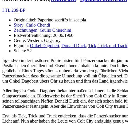
I TL 239-BP
Originaltitel: Paperino sceriffo in scatola
Story
:
Carlo Chendi
Zeichnungen
:
Giulio Chierchini
Erstveröffentlichung: 26.06.1960
Genre: Western, Gagstory
Figuren:
Onkel Dagobert
,
Donald Duck
,
Tick, Trick und Track
Seiten: 52
Irgendwo in der trostlosen Prärie fristen fünf Panzerknacker ihr jäm
Postkutschen überfallen und Eisenbahnen anhalten konnte. Doch diese
geblieben. Eines Tages stürzt – unbemerkt von den gefährlichen Viehd
Panzerknacker, dass die gesamte Umgebung voll mit Ölquellen sei. Da
um Onkel Dagobert übers Ohr zu hauen und ihm das Land irgendwi
Allerdings ist Onkel Dagobert bekanntermaßen schlauer als die Schlaue
Gangsterbande an. Blöderweise ist der Sheriff von Colt City in Rente
seinen tollpatschigen Neffen Donald Duck ein, der sich schon bald für
Panzerknacker festnageln. Aber die Einwohner von Colt City trauen D
Erst, als Tick, Trick und Track entdecken, dass die Panzerknacker nu
Licht auf. Nun aber haben die Leute von Colt City endgültig genug 