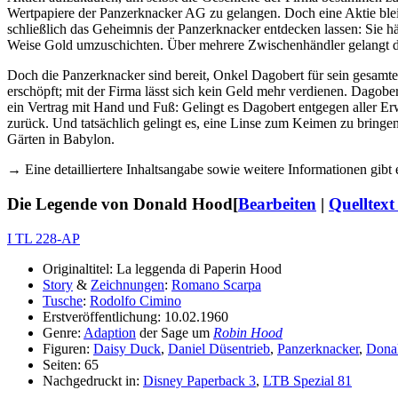
Wertpapiere der Panzerknacker AG zu gelangen. Doch eine Aktie ble
schließlich das Geheimnis der Panzerknacker entdecken lassen: Sie hä
Weise Gold umzuschichten. Über mehrere Zwischenhändler gelangt da
Doch die Panzerknacker sind bereit, Onkel Dagobert für sein gesamtes 
erschöpft; mit der Firma lässt sich kein Geld mehr verdienen. Dagober
ein Vertrag mit Hand und Fuß: Gelingt es Dagobert entgegen aller Er
zurück. Und tatsächlich gelingt es, eine Linse zum Keimen zu brin
Gärten in Babylon.
→ Eine detailliertere Inhaltsangabe sowie weitere Informationen gibt
Die Legende von Donald Hood
[
Bearbeiten
|
Quelltext
I TL 228-AP
Originaltitel: La leggenda di Paperin Hood
Story
&
Zeichnungen
:
Romano Scarpa
Tusche
:
Rodolfo Cimino
Erstveröffentlichung: 10.02.1960
Genre:
Adaption
der Sage um
Robin Hood
Figuren:
Daisy Duck
,
Daniel Düsentrieb
,
Panzerknacker
,
Dona
Seiten: 65
Nachgedruckt in:
Disney Paperback 3
,
LTB Spezial 81