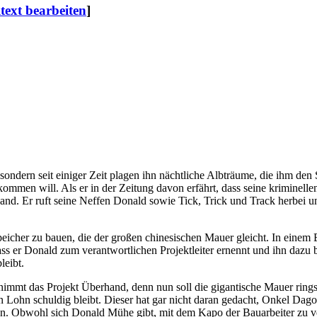
text bearbeiten
]
ondern seit einiger Zeit plagen ihn nächtliche Albträume, die ihm den
men will. Als er in der Zeitung davon erfährt, dass seine kriminelle
. Er ruft seine Neffen Donald sowie Tick, Trick und Track herbei und
cher zu bauen, die der großen chinesischen Mauer gleicht. In einem 
ass er Donald zum verantwortlichen Projektleiter ernennt und ihn dazu
leibt.
r nimmt das Projekt Überhand, denn nun soll die gigantische Mauer ring
 Lohn schuldig bleibt. Dieser hat gar nicht daran gedacht, Onkel Dagob
len. Obwohl sich Donald Mühe gibt, mit dem Kapo der Bauarbeiter zu ve