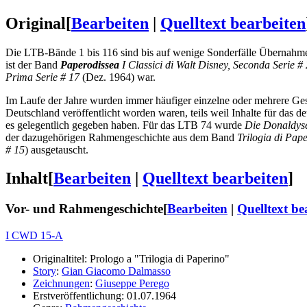
Original
[
Bearbeiten
|
Quelltext bearbeiten
Die LTB-Bände 1 bis 116 sind bis auf wenige Sonderfälle Übernahme
ist der Band
Paperodissea
I Classici di Walt Disney, Seconda Serie #
Prima Serie # 17
(Dez. 1964) war.
Im Laufe der Jahre wurden immer häufiger einzelne oder mehrere Gesch
Deutschland veröffentlicht worden waren, teils weil Inhalte für das
es gelegentlich gegeben haben. Für das LTB 74 wurde
Die Donaldyse
der dazugehörigen Rahmengeschichte aus dem Band
Trilogia di Pape
# 15
) ausgetauscht.
Inhalt
[
Bearbeiten
|
Quelltext bearbeiten
]
Vor- und Rahmengeschichte
[
Bearbeiten
|
Quelltext be
I CWD 15-A
Originaltitel: Prologo a "Trilogia di Paperino"
Story
:
Gian Giacomo Dalmasso
Zeichnungen
:
Giuseppe Perego
Erstveröffentlichung: 01.07.1964