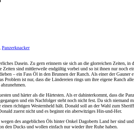
,
Panzerknacker
merliches Dasein. Zu gern erinnern sie sich an die glorreichen Zeiten,
 Zeiten sind mittlerweile endgültig vorbei und so ist ihnen nur noch e
ieben – ein Fass Öl in den Brunnen der Ranch. Als einer der Gauner ei
s Problem ist nur, dass die Ländereien rings um ihre eigene Ranch al
e abzunehmen.
sten und härter als die Härtesten. Als er dahinterkommt, dass die Panze
 gegangen und ein Nachfolger steht noch nicht fest. Da sich niemand m
 einen richtigen Westernheld hält. Donald soll an der Wahl zum Sheriff 
onald zuerst nicht und es beginnt ein aberwitziges Hin-und-Her.
r wegen des angeblichen Öls hinter Onkel Dagoberts Land her sind und s
von den Ducks und wollen einfach nur wieder ihre Ruhe haben.