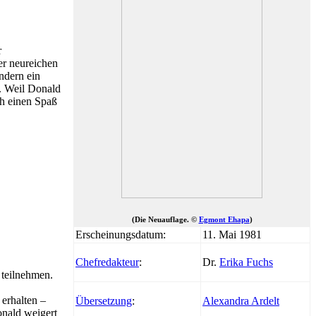
r
r neureichen
ndern ein
. Weil Donald
ch einen Spaß
(Die Neuauflage. ©
Egmont Ehapa
)
Erscheinungsdatum:
11. Mai 1981
Chefredakteur
:
Dr.
Erika Fuchs
 teilnehmen.
 erhalten –
Übersetzung
:
Alexandra Ardelt
onald weigert