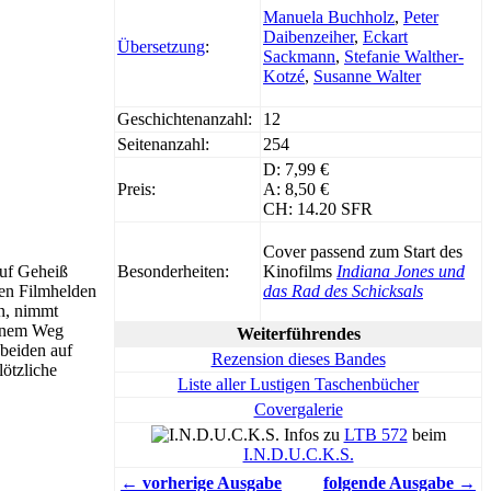
Manuela Buchholz
,
Peter
Daibenzeiher
,
Eckart
Übersetzung
:
Sackmann
,
Stefanie Walther-
Kotzé
,
Susanne Walter
Geschichtenanzahl:
12
Seitenanzahl:
254
D: 7,99 €
Preis:
A: 8,50 €
CH: 14.20 SFR
Cover passend zum Start des
Besonderheiten:
Kinofilms
Indiana Jones und
auf Geheiß
das Rad des Schicksals
den Filmhelden
n, nimmt
einem Weg
Weiterführendes
 beiden auf
Rezension dieses Bandes
lötzliche
Liste aller Lustigen Taschenbücher
Covergalerie
Infos zu
LTB 572
beim
I.N.D.U.C.K.S.
← vorherige Ausgabe
folgende Ausgabe →