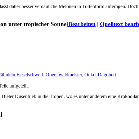
ässt daher besser verdauliche Melonen in Tortenform anfertigen. Doc
ion unter tropischer Sonne
[
Bearbeiten
|
Quelltext bearb
Fähnlein Fieselschweif
,
Oberstwaldmeister
,
Onkel Dagobert
ile aufgeteilt.
Dieter Düsentrieb in die Tropen, wo es unter anderem eine Krokodilart
n
]