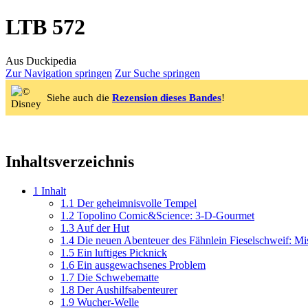
LTB 572
Aus Duckipedia
Zur Navigation springen
Zur Suche springen
Siehe auch die
Rezension dieses Bandes
!
Inhaltsverzeichnis
1
Inhalt
1.1
Der geheimnisvolle Tempel
1.2
Topolino Comic&Science: 3-D-Gourmet
1.3
Auf der Hut
1.4
Die neuen Abenteuer des Fähnlein Fieselschweif: Mis
1.5
Ein luftiges Picknick
1.6
Ein ausgewachsenes Problem
1.7
Die Schwebematte
1.8
Der Aushilfsabenteurer
1.9
Wucher-Welle