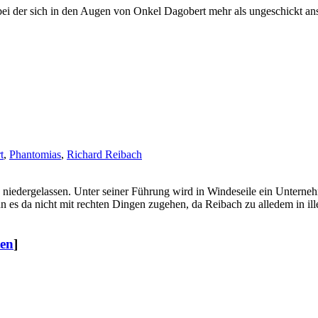
 der sich in den Augen von Onkel Dagobert mehr als ungeschickt anst
t
,
Phantomias
,
Richard Reibach‎
 niedergelassen. Unter seiner Führung wird in Windeseile ein Unterne
s da nicht mit rechten Dingen zugehen, da Reibach zu alledem in illega
ten
]