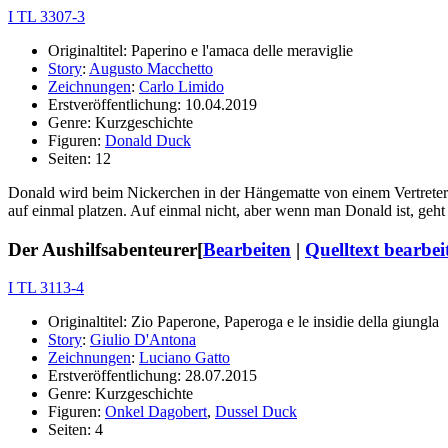
I TL 3307-3
Originaltitel: Paperino e l'amaca delle meraviglie
Story
:
Augusto Macchetto
Zeichnungen
:
Carlo Limido
Erstveröffentlichung: 10.04.2019
Genre: Kurzgeschichte
Figuren:
Donald Duck
Seiten: 12
Donald wird beim Nickerchen in der Hängematte von einem Vertreter ge
auf einmal platzen. Auf einmal nicht, aber wenn man Donald ist, geht 
Der Aushilfsabenteurer
[
Bearbeiten
|
Quelltext bearbei
I TL 3113-4
Originaltitel: Zio Paperone, Paperoga e le insidie della giungla
Story
:
Giulio D'Antona
Zeichnungen
:
Luciano Gatto
Erstveröffentlichung: 28.07.2015
Genre: Kurzgeschichte
Figuren:
Onkel Dagobert
,
Dussel Duck
Seiten: 4