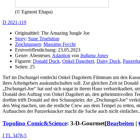
(© Egmont Ehapa)
D 2021-119
Originaltitel: The Amazing Jungle Joe
Story
:
Sune Troelstrup
Zeichnungen
:
Massimo Fecchi
Erstveröffentlichung: 23.05.2023
Genre: Abenteuer,
Adaption
von
Indiana Jones
Figuren:
Donald Duck
,
Onkel Dagobert
,
Daisy Duck
,
Panzerk
Seiten: 25
Tief im Dschungel entdeckt Onkel Dagoberts Filmteam um den Kasse
ihres Arbeitgebers auskundschaften soll. Zur gleichen Zeit ist Donal
„Dschungel-Joe“ hat und sich sogar in ihrem Haus verbarrikadiert
Donald den Auftrag von Onkel Dagobert an, den geheimnisvollen T
dorthin trifft Donald auf den Schauspieler, der „Dschungel-Joe“ verkö
den Weg machen, um die restliche Crew aus dem Tempel zu retten, stel
Auftauchen der Panzerknacker macht die Sache auch nicht einfacher..
Topolino Comic&Science
: 3-D-Gourmet
[
Bearbeiten
|
I TL 3478-5