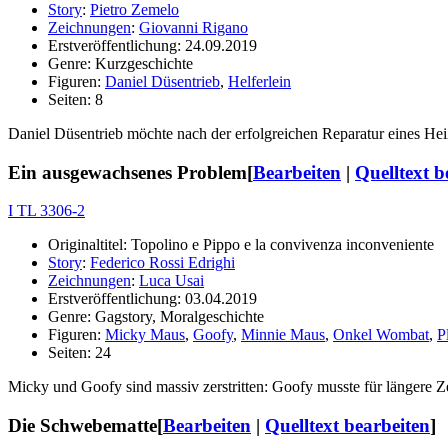
Story
:
Pietro Zemelo
Zeichnungen
:
Giovanni Rigano
Erstveröffentlichung: 24.09.2019
Genre: Kurzgeschichte
Figuren:
Daniel Düsentrieb
,
Helferlein
Seiten: 8
Daniel Düsentrieb möchte nach der erfolgreichen Reparatur eines Heiß
Ein ausgewachsenes Problem
[
Bearbeiten
|
Quelltext b
I TL 3306-2
Originaltitel: Topolino e Pippo e la convivenza inconveniente
Story
:
Federico Rossi Edrighi
Zeichnungen
:
Luca Usai
Erstveröffentlichung: 03.04.2019
Genre: Gagstory, Moralgeschichte
Figuren:
Micky Maus
,
Goofy
,
Minnie Maus
,
Onkel Wombat
,
P
Seiten: 24
Micky und Goofy sind massiv zerstritten: Goofy musste für längere Z
Die Schwebematte
[
Bearbeiten
|
Quelltext bearbeiten
]