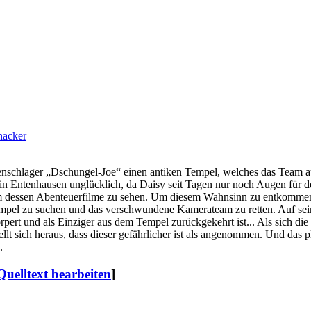
nacker
nschlager „Dschungel-Joe“ einen antiken Tempel, welches das Team 
d in Entenhausen unglücklich, da Daisy seit Tagen nur noch Augen für 
, um dessen Abenteuerfilme zu sehen. Um diesem Wahnsinn zu entkomme
empel zu suchen und das verschwundene Kamerateam zu retten. Auf s
rpert und als Einziger aus dem Tempel zurückgekehrt ist... Als sich die
lt sich heraus, dass dieser gefährlicher ist als angenommen. Und das p
.
Quelltext bearbeiten
]