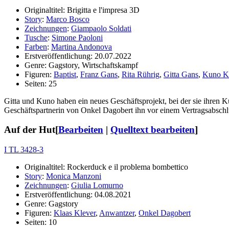
Originaltitel: Brigitta e l'impresa 3D
Story
:
Marco Bosco
Zeichnungen
:
Giampaolo Soldati
Tusche
:
Simone Paoloni
Farben
:
Martina Andonova
Erstveröffentlichung: 20.07.2022
Genre: Gagstory, Wirtschaftskampf
Figuren:
Baptist
,
Franz Gans
,
Rita Rührig
,
Gitta Gans
,
Kuno K
Seiten: 25
Gitta und Kuno haben ein neues Geschäftsprojekt, bei der sie ihren K
Geschäftspartnerin von Onkel Dagobert ihn vor einem Vertragsabschlus
Auf der Hut
[
Bearbeiten
|
Quelltext bearbeiten
]
I TL 3428-3
Originaltitel: Rockerduck e il problema bombettico
Story
:
Monica Manzoni
Zeichnungen
:
Giulia Lomurno
Erstveröffentlichung: 04.08.2021
Genre: Gagstory
Figuren:
Klaas Klever
,
Anwantzer
,
Onkel Dagobert
Seiten: 10