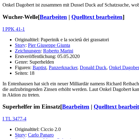
Onkel Dagobert ist zusammen mit Dussel Duck auf Schatzsuche, wobei
Wucher-Welle
[
Bearbeiten
|
Quelltext bearbeiten
]
I PPK 41-1
Originaltitel: Paperinik e la società dei grassatori
Story
:
Pier Giuseppe Giunta
Zeichnungen
:
Roberto Marini
Erstveröffentlichung: 05.05.2020
Genre: Superhelden
Figuren:
Baptist
,
Panzerknacker
,
Donald Duck
,
Onkel Dagober
Seiten: 18
In Entenhausen hat sich ein neuer Milliardär namens Richard Reibach
die aufzubringenden Zinsen erhöht werden. Laut Onkel Dagobert kann e
in Aktion zu treten.
Superhelfer im Einsatz
[
Bearbeiten
|
Quelltext bearbei
I TL 3477-4
Originaltitel: Ciccio 2.0
Story
:
Carlo Panaro