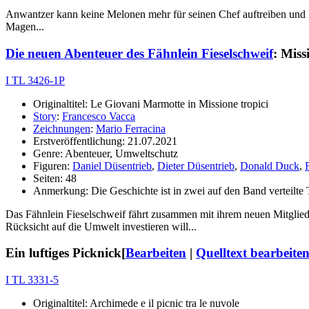
Anwantzer kann keine Melonen mehr für seinen Chef auftreiben und l
Magen...
Die neuen Abenteuer des Fähnlein Fieselschweif
: Miss
I TL 3426-1P
Originaltitel: Le Giovani Marmotte in Missione tropici
Story
:
Francesco Vacca
Zeichnungen
:
Mario Ferracina
Erstveröffentlichung: 21.07.2021
Genre: Abenteuer, Umweltschutz
Figuren:
Daniel Düsentrieb
,
Dieter Düsentrieb
,
Donald Duck
,
Seiten: 48
Anmerkung: Die Geschichte ist in zwei auf den Band verteilte Te
Das Fähnlein Fieselschweif fährt zusammen mit ihrem neuen Mitglied 
Rücksicht auf die Umwelt investieren will...
Ein luftiges Picknick
[
Bearbeiten
|
Quelltext bearbeite
I TL 3331-5
Originaltitel: Archimede e il picnic tra le nuvole