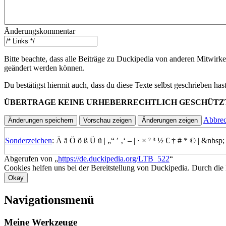
Änderungskommentar
Bitte beachte, dass alle Beiträge zu Duckipedia von anderen Mitwirke
geändert werden können.
Du bestätigst hiermit auch, dass du diese Texte selbst geschrieben ha
ÜBERTRAGE KEINE URHEBERRECHTLICH GESCHÜTZ
Abbre
Sonderzeichen
:
Ä
ä
Ö
ö
ß
Ü
ü
|
„“
′
‚‘
–
|
·
×
²
³
½
€
†
#
*
©
|
&nbsp;
Abgerufen von „
https://de.duckipedia.org/LTB_522
“
Cookies helfen uns bei der Bereitstellung von Duckipedia. Durch die
Okay
Navigationsmenü
Meine Werkzeuge