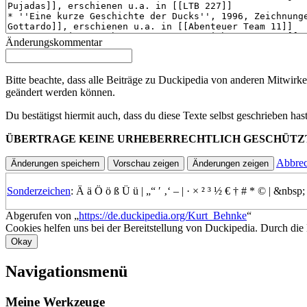
Änderungskommentar
Bitte beachte, dass alle Beiträge zu Duckipedia von anderen Mitwirke
geändert werden können.
Du bestätigst hiermit auch, dass du diese Texte selbst geschrieben ha
ÜBERTRAGE KEINE URHEBERRECHTLICH GESCHÜTZ
Abbre
Sonderzeichen
:
Ä
ä
Ö
ö
ß
Ü
ü
|
„“
′
‚‘
–
|
·
×
²
³
½
€
†
#
*
©
|
&nbsp;
Abgerufen von „
https://de.duckipedia.org/Kurt_Behnke
“
Cookies helfen uns bei der Bereitstellung von Duckipedia. Durch die
Okay
Navigationsmenü
Meine Werkzeuge