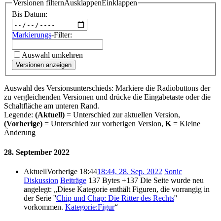
Versionen filtern
Ausklappen
Einklappen
Bis Datum:
Markierungs
-Filter:
Auswahl umkehren
Versionen anzeigen
Auswahl des Versionsunterschieds: Markiere die Radiobuttons der
zu vergleichenden Versionen und drücke die Eingabetaste oder die
Schaltfläche am unteren Rand.
Legende:
(Aktuell)
= Unterschied zur aktuellen Version,
(Vorherige)
= Unterschied zur vorherigen Version,
K
= Kleine
Änderung
28. September 2022
Aktuell
Vorherige
18:44
18:44, 28. Sep. 2022
Sonic
Diskussion
Beiträge
137 Bytes
+137
Die Seite wurde neu
angelegt: „Diese Kategorie enthält Figuren, die vorrangig in
der Serie ''
Chip und Chap: Die Ritter des Rechts
''
vorkommen.
Kategorie:Figur
“