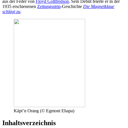
aus der Feder von
Floyd Gottfredson
. Sein Debüt feierte er in der
1935 erschienenen
Zeitungsstrip
-Geschichte
Die Magnetklaue
schlägt zu
.
Käpt’n Orang (© Egmont Ehapa)
Inhaltsverzeichnis