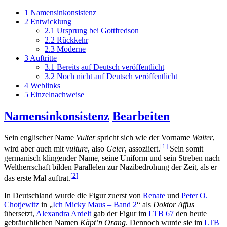
1
Namensinkonsistenz
2
Entwicklung
2.1
Ursprung bei Gottfredson
2.2
Rückkehr
2.3
Moderne
3
Auftritte
3.1
Bereits auf Deutsch veröffentlicht
3.2
Noch nicht auf Deutsch veröffentlicht
4
Weblinks
5
Einzelnachweise
Namensinkonsistenz
Bearbeiten
Sein englischer Name
Vulter
spricht sich wie der Vorname
Walter
,
[
1
]
wird aber auch mit
vulture
, also
Geier
, assoziiert.
Sein somit
germanisch klingender Name, seine Uniform und sein Streben nach
Weltherrschaft bilden Parallelen zur Nazibedrohung der Zeit, als er
[
2
]
das erste Mal auftrat.
In Deutschland wurde die Figur zuerst von
Renate
und
Peter O.
Chotjewitz
in „
Ich Micky Maus – Band 2
“ als
Doktor Affus
übersetzt,
Alexandra Ardelt
gab der Figur im
LTB 67
den heute
gebräuchlichen Namen
Käpt’n Orang
. Dennoch wurde sie im
LTB