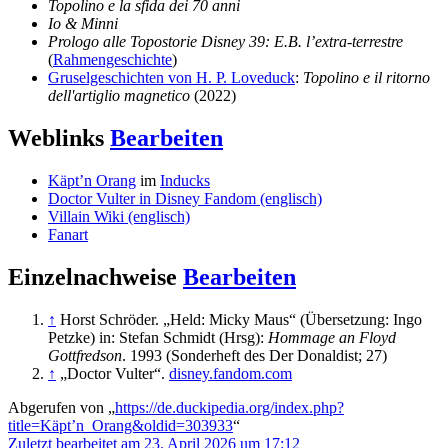
Topolino e la sfida dei 70 anni
Io & Minni
Prologo alle Topostorie Disney 39: E.B. l’extra-terrestre
(
Rahmengeschichte
)
Gruselgeschichten von H. P. Loveduck
:
Topolino e il ritorno
dell'artiglio magnetico
(2022)
Weblinks
Bearbeiten
Käpt’n Orang
im
Inducks
Doctor Vulter in Disney Fandom (englisch)
Villain Wiki (englisch)
Fanart
Einzelnachweise
Bearbeiten
↑
Horst Schröder. „Held: Micky Maus“ (Übersetzung: Ingo
Petzke) in: Stefan Schmidt (Hrsg):
Hommage an Floyd
Gottfredson
. 1993 (Sonderheft des Der Donaldist; 27)
↑
„Doctor Vulter“.
disney.fandom.com
Abgerufen von „
https://de.duckipedia.org/index.php?
title=Käpt’n_Orang&oldid=303933
“
Zuletzt bearbeitet am 23. April 2026 um 17:12