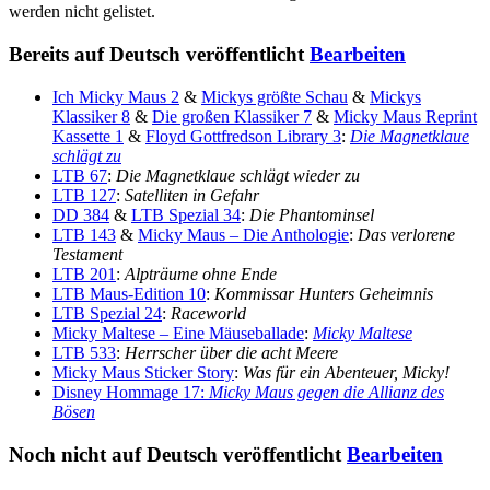
werden nicht gelistet.
Bereits auf Deutsch veröffentlicht
Bearbeiten
Ich Micky Maus 2
&
Mickys größte Schau
&
Mickys
Klassiker 8
&
Die großen Klassiker 7
&
Micky Maus Reprint
Kassette 1
&
Floyd Gottfredson Library 3
:
Die Magnetklaue
schlägt zu
LTB 67
:
Die Magnetklaue schlägt wieder zu
LTB 127
:
Satelliten in Gefahr
DD 384
&
LTB Spezial 34
:
Die Phantominsel
LTB 143
&
Micky Maus – Die Anthologie
:
Das verlorene
Testament
LTB 201
:
Alpträume ohne Ende
LTB Maus-Edition 10
:
Kommissar Hunters Geheimnis
LTB Spezial 24
:
Raceworld
Micky Maltese – Eine Mäuseballade
:
Micky Maltese
LTB 533
:
Herrscher über die acht Meere
Micky Maus Sticker Story
:
Was für ein Abenteuer, Micky!
Disney Hommage 17:
Micky Maus gegen die Allianz des
Bösen
Noch nicht auf Deutsch veröffentlicht
Bearbeiten