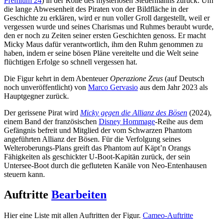
Premium 24
) in der Rolle des mysteriösen Steuermanns zurück: Um
die lange Abwesenheit des Piraten von der Bildfläche in der
Geschichte zu erklären, wird er nun voller Groll dargestellt, weil er
vergessen wurde und seines Charismas und Ruhmes beraubt wurde,
den er noch zu Zeiten seiner ersten Geschichten genoss. Er macht
Micky Maus dafür verantwortlich, ihm den Ruhm genommen zu
haben, indem er seine bösen Pläne vereitelte und die Welt seine
flüchtigen Erfolge so schnell vergessen hat.
Die Figur kehrt in dem Abenteuer
Operazione Zeus
(auf Deutsch
noch unveröffentlicht) von
Marco Gervasio
aus dem Jahr 2023 als
Hauptgegner zurück.
Der gerissene Pirat wird
Micky gegen die Allianz des Bösen
(2024),
einem Band der französischen
Disney Hommage
-Reihe aus dem
Gefängnis befreit und Mitglied der vom Schwarzen Phantom
angeführten Allianz der Bösen. Für die Verfolgung seines
Welteroberungs-Plans greift das Phantom auf Käpt’n Orangs
Fähigkeiten als geschickter U-Boot-Kapitän zurück, der sein
Untersee-Boot durch die gefluteten Kanäle von Neo-Entenhausen
steuern kann.
Auftritte
Bearbeiten
Hier eine Liste mit allen Auftritten der Figur.
Cameo-Auftritte