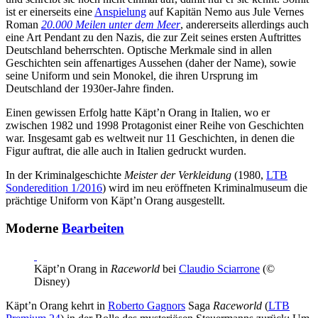
ist er einerseits eine
Anspielung
auf Kapitän Nemo aus Jule Vernes
Roman
20.000 Meilen unter dem Meer
, andererseits allerdings auch
eine Art Pendant zu den Nazis, die zur Zeit seines ersten Auftrittes
Deutschland beherrschten. Optische Merkmale sind in allen
Geschichten sein affenartiges Aussehen (daher der Name), sowie
seine Uniform und sein Monokel, die ihren Ursprung im
Deutschland der 1930er-Jahre finden.
Einen gewissen Erfolg hatte Käpt’n Orang in Italien, wo er
zwischen 1982 und 1998 Protagonist einer Reihe von Geschichten
war. Insgesamt gab es weltweit nur 11 Geschichten, in denen die
Figur auftrat, die alle auch in Italien gedruckt wurden.
In der Kriminalgeschichte
Meister der Verkleidung
(1980,
LTB
Sonderedition 1/2016
) wird im neu eröffneten Kriminalmuseum die
prächtige Uniform von Käpt’n Orang ausgestellt.
Moderne
Bearbeiten
Käpt’n Orang in
Raceworld
bei
Claudio Sciarrone
(©
Disney)
Käpt’n Orang kehrt in
Roberto Gagnors
Saga
Raceworld
(
LTB