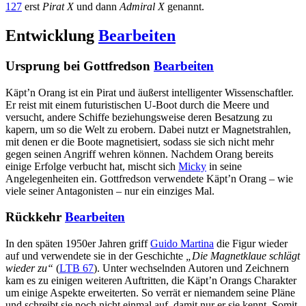
127
erst
Pirat X
und dann
Admiral X
genannt.
Entwicklung
Bearbeiten
Ursprung bei Gottfredson
Bearbeiten
Käpt’n Orang ist ein Pirat und äußerst intelligenter Wissenschaftler.
Er reist mit einem futuristischen U-Boot durch die Meere und
versucht, andere Schiffe beziehungsweise deren Besatzung zu
kapern, um so die Welt zu erobern. Dabei nutzt er Magnetstrahlen,
mit denen er die Boote magnetisiert, sodass sie sich nicht mehr
gegen seinen Angriff wehren können. Nachdem Orang bereits
einige Erfolge verbucht hat, mischt sich
Micky
in seine
Angelegenheiten ein. Gottfredson verwendete Käpt’n Orang – wie
viele seiner Antagonisten – nur ein einziges Mal.
Rückkehr
Bearbeiten
In den späten 1950er Jahren griff
Guido Martina
die Figur wieder
auf und verwendete sie in der Geschichte
„Die Magnetklaue schlägt
wieder zu“
(
LTB 67
). Unter wechselnden Autoren und Zeichnern
kam es zu einigen weiteren Auftritten, die Käpt’n Orangs Charakter
um einige Aspekte erweiterten. So verrät er niemandem seine Pläne
und schreibt sie noch nicht einmal auf, damit nur er sie kennt. Somit