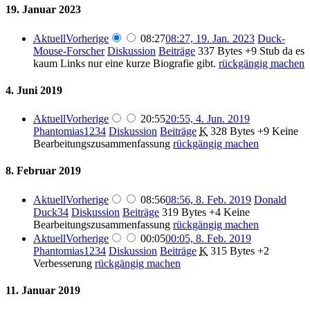
19. Januar 2023
Aktuell
Vorherige
08:27
08:27, 19. Jan. 2023
Duck-
Mouse-Forscher
Diskussion
Beiträge
337 Bytes
+9
Stub da es
kaum Links nur eine kurze Biografie gibt.
rückgängig machen
4. Juni 2019
Aktuell
Vorherige
20:55
20:55, 4. Jun. 2019
Phantomias1234
Diskussion
Beiträge
K
328 Bytes
+9
Keine
Bearbeitungszusammenfassung
rückgängig machen
8. Februar 2019
Aktuell
Vorherige
08:56
08:56, 8. Feb. 2019
Donald
Duck34
Diskussion
Beiträge
319 Bytes
+4
Keine
Bearbeitungszusammenfassung
rückgängig machen
Aktuell
Vorherige
00:05
00:05, 8. Feb. 2019
Phantomias1234
Diskussion
Beiträge
K
315 Bytes
+2
Verbesserung
rückgängig machen
11. Januar 2019