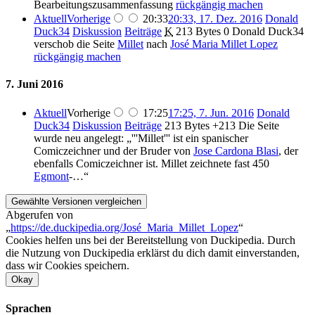
Bearbeitungszusammenfassung
rückgängig machen
Aktuell
Vorherige
20:33
20:33, 17. Dez. 2016
Donald
Duck34
Diskussion
Beiträge
K
213 Bytes
0
Donald Duck34
verschob die Seite
Millet
nach
José Maria Millet Lopez
rückgängig machen
7. Juni 2016
Aktuell
Vorherige
17:25
17:25, 7. Jun. 2016
Donald
Duck34
Diskussion
Beiträge
213 Bytes
+213
Die Seite
wurde neu angelegt: „'''Millet''' ist ein spanischer
Comiczeichner und der Bruder von
Jose Cardona Blasi
, der
ebenfalls Comiczeichner ist. Millet zeichnete fast 450
Egmont
-…“
Abgerufen von
„
https://de.duckipedia.org/José_Maria_Millet_Lopez
“
Cookies helfen uns bei der Bereitstellung von Duckipedia. Durch
die Nutzung von Duckipedia erklärst du dich damit einverstanden,
dass wir Cookies speichern.
Okay
Sprachen