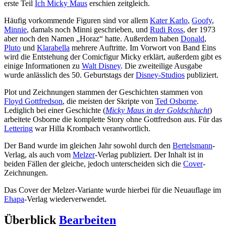
erste Teil
Ich Micky Maus
erschien zeitgleich.
Häufig vorkommende Figuren sind vor allem
Kater Karlo
,
Goofy
,
Minnie
, damals noch Minni geschrieben, und
Rudi Ross
, der 1973
aber noch den Namen „Horaz“ hatte. Außerdem haben
Donald
,
Pluto
und
Klarabella
mehrere Auftritte. Im Vorwort von Band Eins
wird die Entstehung der Comicfigur Micky erklärt, außerdem gibt es
einige Informationen zu
Walt Disney
. Die zweiteilige Ausgabe
wurde anlässlich des 50. Geburtstags der
Disney-Studios
publiziert.
Plot und Zeichnungen stammen der Geschichten stammen von
Floyd Gottfredson
, die meisten der Skripte von
Ted Osborne
.
Lediglich bei einer Geschichte (
Micky Maus in der Goldschlucht
)
arbeitete Osborne die komplette Story ohne Gottfredson aus. Für das
Lettering
war Hilla Krombach verantwortlich.
Der Band wurde im gleichen Jahr sowohl durch den
Bertelsmann
-
Verlag, als auch vom
Melzer
-Verlag publiziert. Der Inhalt ist in
beiden Fällen der gleiche, jedoch unterscheiden sich die
Cover
-
Zeichnungen.
Das Cover der Melzer-Variante wurde hierbei für die Neuauflage im
Ehapa
-Verlag wiederverwendet.
Überblick
Bearbeiten