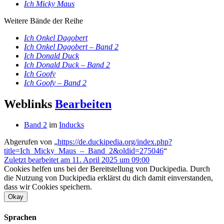
Ich Micky Maus
Weitere Bände der Reihe
Ich Onkel Dagobert
Ich Onkel Dagobert – Band 2
Ich Donald Duck
Ich Donald Duck – Band 2
Ich Goofy
Ich Goofy – Band 2
Weblinks
Bearbeiten
Band 2
im
Inducks
Abgerufen von „
https://de.duckipedia.org/index.php?
title=Ich_Micky_Maus_–_Band_2&oldid=275046
“
Zuletzt bearbeitet am 11. April 2025 um 09:00
Cookies helfen uns bei der Bereitstellung von Duckipedia. Durch
die Nutzung von Duckipedia erklärst du dich damit einverstanden,
dass wir Cookies speichern.
Okay
Sprachen