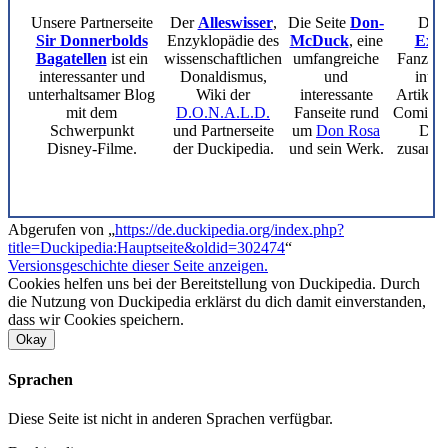
Unsere Partnerseite
Der
Alleswisser
,
Die Seite
Don-
Der
Sir Donnerbolds
Enzyklopädie des
McDuck
, eine
Expr
Bagatellen
ist ein
wissenschaftlichen
umfangreiche
Fanzine
interessanter und
Donaldismus,
und
inter
unterhaltsamer Blog
Wiki der
interessante
Artikeln
mit dem
D.O.N.A.L.D.
Fanseite rund
Comics, 
Schwerpunkt
und Partnerseite
um
Don Rosa
Duck
Disney-Filme.
der Duckipedia.
und sein Werk.
zusamme
Abgerufen von „
https://de.duckipedia.org/index.php?
title=Duckipedia:Hauptseite&oldid=302474
“
Versionsgeschichte dieser Seite anzeigen.
Cookies helfen uns bei der Bereitstellung von Duckipedia. Durch
die Nutzung von Duckipedia erklärst du dich damit einverstanden,
dass wir Cookies speichern.
Okay
Sprachen
Diese Seite ist nicht in anderen Sprachen verfügbar.