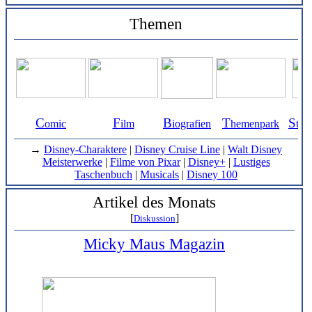
Themen
C
F
B
T
S
omic
ilm
iografien
hemenpark
tud
→
Disney-Charaktere
|
Disney Cruise Line
|
Walt Disney
Meisterwerke
|
Filme von Pixar
|
Disney+
|
Lustiges
Taschenbuch
|
Musicals
|
Disney 100
Artikel des Monats
[
]
Diskussion
Micky Maus Magazin