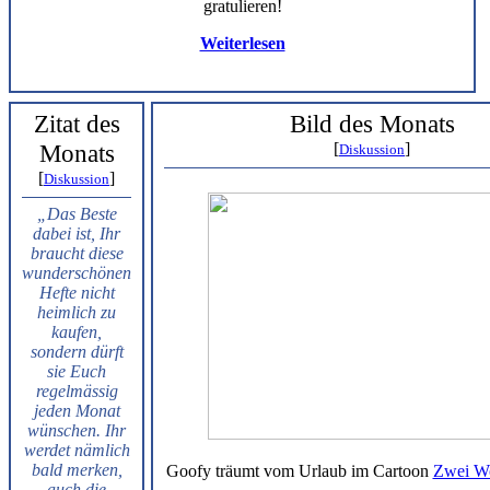
gratulieren!
Weiterlesen
Zitat des
Bild des Monats
Monats
[
]
Diskussion
[
]
Diskussion
„Das Beste
dabei ist, Ihr
braucht diese
wunderschönen
Hefte nicht
heimlich zu
kaufen,
sondern dürft
sie Euch
regelmässig
jeden Monat
wünschen. Ihr
werdet nämlich
bald merken,
Goofy träumt vom Urlaub im Cartoon
Zwei Wo
auch die