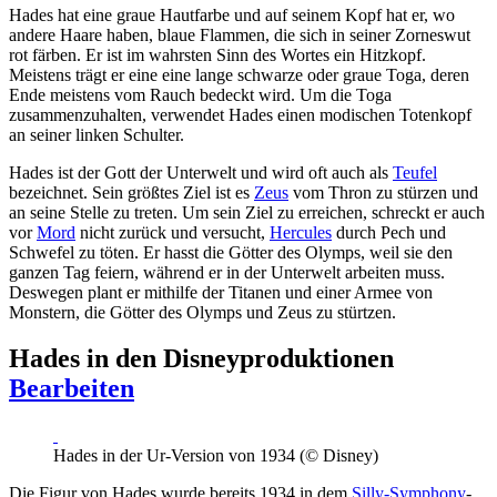
Hades hat eine graue Hautfarbe und auf seinem Kopf hat er, wo
andere Haare haben, blaue Flammen, die sich in seiner Zorneswut
rot färben. Er ist im wahrsten Sinn des Wortes ein Hitzkopf.
Meistens trägt er eine eine lange schwarze oder graue Toga, deren
Ende meistens vom Rauch bedeckt wird. Um die Toga
zusammenzuhalten, verwendet Hades einen modischen Totenkopf
an seiner linken Schulter.
Hades ist der Gott der Unterwelt und wird oft auch als
Teufel
bezeichnet. Sein größtes Ziel ist es
Zeus
vom Thron zu stürzen und
an seine Stelle zu treten. Um sein Ziel zu erreichen, schreckt er auch
vor
Mord
nicht zurück und versucht,
Hercules
durch Pech und
Schwefel zu töten. Er hasst die Götter des Olymps, weil sie den
ganzen Tag feiern, während er in der Unterwelt arbeiten muss.
Deswegen plant er mithilfe der Titanen und einer Armee von
Monstern, die Götter des Olymps und Zeus zu stürtzen.
Hades in den Disneyproduktionen
Bearbeiten
Hades in der Ur-Version von 1934 (© Disney)
Die Figur von Hades wurde bereits 1934 in dem
Silly-Symphony
-