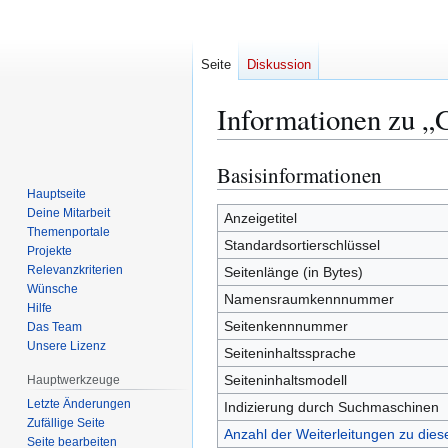
Seite
Diskussion
Informationen zu „
Basisinformationen
Zur
Zur
Navigation
Suche
Hauptseite
Deine Mitarbeit
springen
springen
Anzeigetitel
Themenportale
Standardsortierschlüssel
Projekte
Relevanzkriterien
Seitenlänge (in Bytes)
Wünsche
Namensraumkennnummer
Hilfe
Seitenkennnummer
Das Team
Unsere Lizenz
Seiteninhaltssprache
Seiteninhaltsmodell
Hauptwerkzeuge
Letzte Änderungen
Indizierung durch Suchmaschinen
Zufällige Seite
Anzahl der Weiterleitungen zu diese
Seite bearbeiten