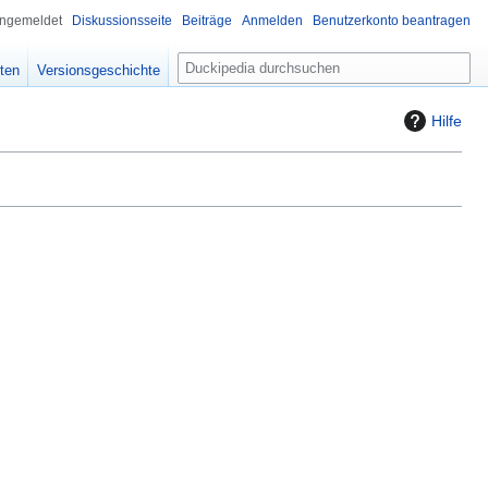
angemeldet
Diskussionsseite
Beiträge
Anmelden
Benutzerkonto beantragen
S
iten
Versionsgeschichte
u
c
Hilfe
h
e