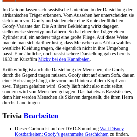
Im Cartoon lassen sich rassistische Untertöne in der Darstellung der
afrikanischen Träger erkennen. Vom Aussehen her unterscheiden sie
sich kaum von Goofy und stellen eher eine Kopie der üblichen
Goofy-Variante dar. Die Art ihrer Bekleidung wirkt dagegen
stellenweise stereotyp und albern. So hat einer der Träger einen
Zylinder auf, ein anderer trägt eine große Fliege. Auf diese Weise
machte man sich darüber lustig, dass Menschen aus Afrika wahllos
westliche Kleidung tragen, die eigentlich nicht in ihre Umgebung
passt. Eine ähnliche, noch rassistischere Darstellung gab es bereits
1932 im Kurzfilm
Micky bei den Kannibalen
.
Kritikwürdig ist auch die Darstellung der Menschen, die Goofy
durch die Gegend tragen müssen. Goofy sitzt auf einem Sofa, das an
einer Holzstange hängt, die vorne und hinten auf dem Kopf von
zwei Trägern gehalten wird. Goofy läuft nicht also nicht selbst,
sondern wird von Menschen getragen. Das hat etwas Rassistisches,
denn hier werden Menschen als Sklaven dargestellt, die ihren Herrn
durchs Land tragen.
Trivia
Bearbeiten
Dieser Cartoon ist auf der DVD-Sammlung
Walt Disney
Kostbarkeiten: Goofy’s gesammelte Geschichten
zu finden.