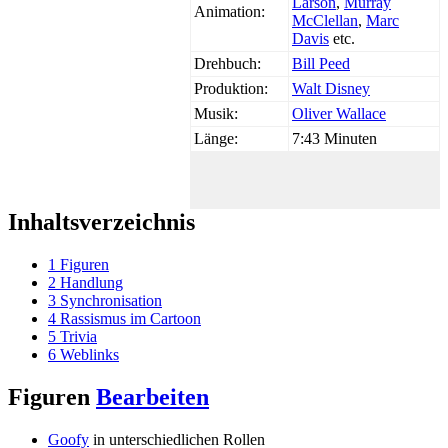
Larson
,
Murray
Animation:
McClellan
,
Marc
Davis
etc.
Drehbuch:
Bill Peed
Produktion:
Walt Disney
Musik:
Oliver Wallace
Länge:
7:43 Minuten
Inhaltsverzeichnis
1
Figuren
2
Handlung
3
Synchronisation
4
Rassismus im Cartoon
5
Trivia
6
Weblinks
Figuren
Bearbeiten
Goofy
in unterschiedlichen Rollen