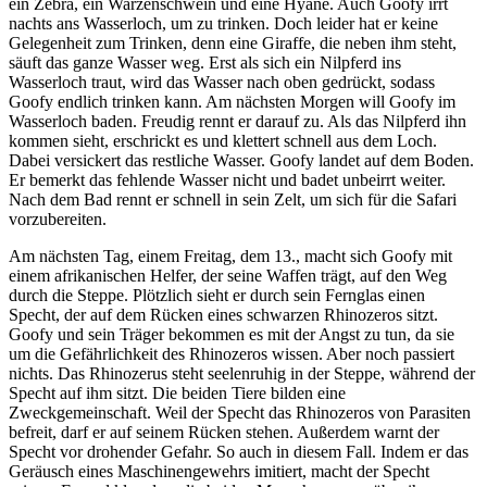
ein Zebra, ein Warzenschwein und eine Hyäne. Auch Goofy irrt
nachts ans Wasserloch, um zu trinken. Doch leider hat er keine
Gelegenheit zum Trinken, denn eine Giraffe, die neben ihm steht,
säuft das ganze Wasser weg. Erst als sich ein Nilpferd ins
Wasserloch traut, wird das Wasser nach oben gedrückt, sodass
Goofy endlich trinken kann. Am nächsten Morgen will Goofy im
Wasserloch baden. Freudig rennt er darauf zu. Als das Nilpferd ihn
kommen sieht, erschrickt es und klettert schnell aus dem Loch.
Dabei versickert das restliche Wasser. Goofy landet auf dem Boden.
Er bemerkt das fehlende Wasser nicht und badet unbeirrt weiter.
Nach dem Bad rennt er schnell in sein Zelt, um sich für die Safari
vorzubereiten.
Am nächsten Tag, einem Freitag, dem 13., macht sich Goofy mit
einem afrikanischen Helfer, der seine Waffen trägt, auf den Weg
durch die Steppe. Plötzlich sieht er durch sein Fernglas einen
Specht, der auf dem Rücken eines schwarzen Rhinozeros sitzt.
Goofy und sein Träger bekommen es mit der Angst zu tun, da sie
um die Gefährlichkeit des Rhinozeros wissen. Aber noch passiert
nichts. Das Rhinozerus steht seelenruhig in der Steppe, während der
Specht auf ihm sitzt. Die beiden Tiere bilden eine
Zweckgemeinschaft. Weil der Specht das Rhinozeros von Parasiten
befreit, darf er auf seinem Rücken stehen. Außerdem warnt der
Specht vor drohender Gefahr. So auch in diesem Fall. Indem er das
Geräusch eines Maschinengewehrs imitiert, macht der Specht