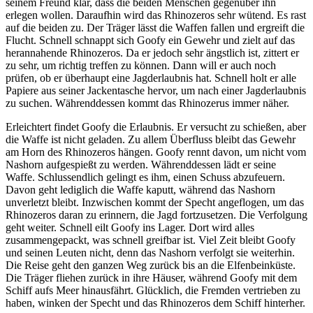
seinem Freund klar, dass die beiden Menschen gegenüber ihn
erlegen wollen. Daraufhin wird das Rhinozeros sehr wütend. Es rast
auf die beiden zu. Der Träger lässt die Waffen fallen und ergreift die
Flucht. Schnell schnappt sich Goofy ein Gewehr und zielt auf das
herannahende Rhinozeros. Da er jedoch sehr ängstlich ist, zittert er
zu sehr, um richtig treffen zu können. Dann will er auch noch
prüfen, ob er überhaupt eine Jagderlaubnis hat. Schnell holt er alle
Papiere aus seiner Jackentasche hervor, um nach einer Jagderlaubnis
zu suchen. Währenddessen kommt das Rhinozerus immer näher.
Erleichtert findet Goofy die Erlaubnis. Er versucht zu schießen, aber
die Waffe ist nicht geladen. Zu allem Überfluss bleibt das Gewehr
am Horn des Rhinozeros hängen. Goofy rennt davon, um nicht vom
Nashorn aufgespießt zu werden. Währenddessen lädt er seine
Waffe. Schlussendlich gelingt es ihm, einen Schuss abzufeuern.
Davon geht lediglich die Waffe kaputt, während das Nashorn
unverletzt bleibt. Inzwischen kommt der Specht angeflogen, um das
Rhinozeros daran zu erinnern, die Jagd fortzusetzen. Die Verfolgung
geht weiter. Schnell eilt Goofy ins Lager. Dort wird alles
zusammengepackt, was schnell greifbar ist. Viel Zeit bleibt Goofy
und seinen Leuten nicht, denn das Nashorn verfolgt sie weiterhin.
Die Reise geht den ganzen Weg zurück bis an die Elfenbeinküste.
Die Träger fliehen zurück in ihre Häuser, während Goofy mit dem
Schiff aufs Meer hinausfährt. Glücklich, die Fremden vertrieben zu
haben, winken der Specht und das Rhinozeros dem Schiff hinterher.