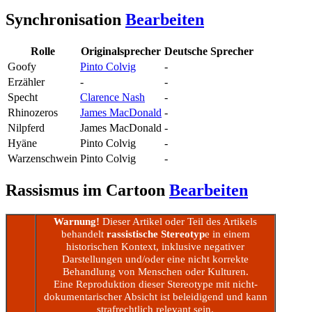
Synchronisation
Bearbeiten
Rolle
Originalsprecher
Deutsche Sprecher
Goofy
Pinto Colvig
-
Erzähler
-
-
Specht
Clarence Nash
-
Rhinozeros
James MacDonald
-
Nilpferd
James MacDonald
-
Hyäne
Pinto Colvig
-
Warzenschwein
Pinto Colvig
-
Rassismus im Cartoon
Bearbeiten
Warnung!
Dieser Artikel oder Teil des Artikels
behandelt
rassistische Stereotyp
e in einem
historischen Kontext, inklusive negativer
Darstellungen und/oder eine nicht korrekte
Behandlung von Menschen oder Kulturen.
Eine Reproduktion dieser Stereotype mit nicht-
dokumentarischer Absicht ist beleidigend und kann
strafrechtlich relevant sein.