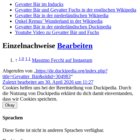
Gevatter Bär im Inducks
Gevatter Bär und Gevatter Fuchs in der englischen Wikipedia
Gevatter Bär in der niederländischen Wikipedia
Onkel Remus’ Wunderland in der Wikipedia
Gevatter Bär in der niederländischen Duckipedia
Youtube Video zu Gevatter Bär und Fuchs
Einzelnachweise
Bearbeiten
1,0
1,1
↑
Massimo Fecchi auf Instagram
Abgerufen von „
https://de.duckipedia.org/index.php?
title=Gevatter_Bär&oldid=304983
“
Zuletzt bearbeitet am 30. April 2026 um 11:27
Cookies helfen uns bei der Bereitstellung von Duckipedia. Durch
die Nutzung von Duckipedia erklärst du dich damit einverstanden,
dass wir Cookies speichern.
Okay
Sprachen
Diese Seite ist nicht in anderen Sprachen verfügbar.