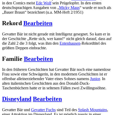
in den Comics meist
Ede Wolf
sein Prügelopfer. In den ersten
deutschsprachigen Ausgaben von „
Micky Maus
“ wurde er noch als
„Bauer Braun“ bezeichnet (u.a. MM-Heft 2/1951)
Rekord
Bearbeiten
Gevatter Bär ist nicht gerade mit Intelligenz gesegnet. So kam er in
der Geschichte „Rette sich, wer kann!“ nicht gleich darauf, dass auf
die Zahl 2 die 3 folgt, was ihm den
Entenhausen
-Rekordtitel des
größten Deppen einbrachte.
Familie
Bearbeiten
In den früheren Geschichten hat Gevatter Bär noch eine namenlose
Frau sowie eine Schwägerin, in den modernen Geschichten ist er
offenbar alleinerziehender Vater eines Sohnes namens
Junior
. In
alten italienischen Geschichten aus den Donald-Duck-
Taschenbüchern hatte er in seltenen Fällen zwei Zwillingssöhne.
Disneyland
Bearbeiten
Gevatter Bär und
Gevatter Fuchs
sind Teil des
Splash Mountains
,
einer Attraktion im Disneyland. Es ist möglich passiv in einer