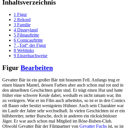
Inhaltsverzeichnis
1
Figur
2
Rekord
3
Familie
4
Disneyland
5
Filmauftritte
6
Comicauftritte
7
„Tod“ der Figur
8
Weblinks
9
Einzelnachweise
Figur
Bearbeiten
Gevatter Bär ist ein großer Bär mit braunem Fell. Anfangs trug er
einen blauen Mantel, dessen Farben aber auch schon mal rot und in
den aktuellsten Geschichten grün sind. Er trägt einen Hut und hatte
früher eine schwere Keule dabei, weshalb es nicht ratsam war, ihn
zu verärgern. War er im Film auch arbeitslos, so ist er in den Comics
oft Bauer oder besitzt wenigstens Hühner. Auch sein Charakter war
im Laufe der Jahre sehr wechselhaft. In vielen Geschichten ist er ein
hilfsbereiter, netter Bursche, doch in anderen ein rücksichtsloser
Jäger. Er war auch schon mal Mitglied im Böse-Buben-Club.
Obwohl Gevatter Bär der Filmpartner von
Gevatter Fuchs
ist, so ist