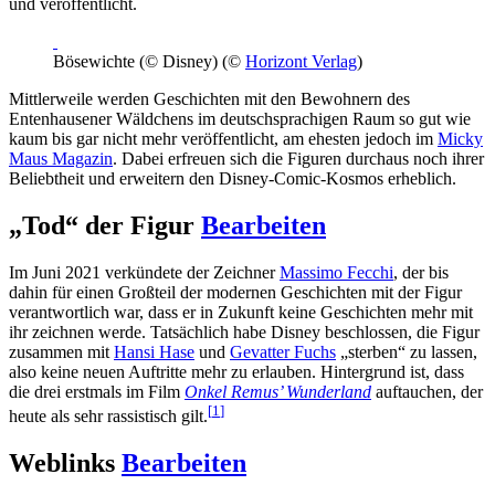
und veröffentlicht.
Bösewichte (© Disney) (©
Horizont Verlag
)
Mittlerweile werden Geschichten mit den Bewohnern des
Entenhausener Wäldchens im deutschsprachigen Raum so gut wie
kaum bis gar nicht mehr veröffentlicht, am ehesten jedoch im
Micky
Maus Magazin
. Dabei erfreuen sich die Figuren durchaus noch ihrer
Beliebtheit und erweitern den Disney-Comic-Kosmos erheblich.
„Tod“ der Figur
Bearbeiten
Im Juni 2021 verkündete der Zeichner
Massimo Fecchi
, der bis
dahin für einen Großteil der modernen Geschichten mit der Figur
verantwortlich war, dass er in Zukunft keine Geschichten mehr mit
ihr zeichnen werde. Tatsächlich habe Disney beschlossen, die Figur
zusammen mit
Hansi Hase
und
Gevatter Fuchs
„sterben“ zu lassen,
also keine neuen Auftritte mehr zu erlauben. Hintergrund ist, dass
die drei erstmals im Film
Onkel Remus’ Wunderland
auftauchen, der
[
1
]
heute als sehr rassistisch gilt.
Weblinks
Bearbeiten