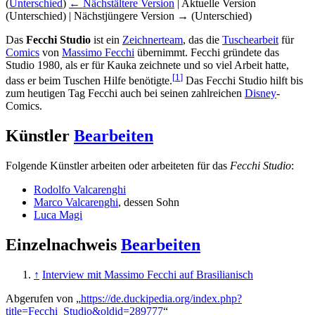
(
Unterschied
)
← Nächstältere Version
| Aktuelle Version
(Unterschied) | Nächstjüngere Version → (Unterschied)
Das
Fecchi Studio
ist ein
Zeichnerteam
, das die
Tuschearbeit
für
Comics
von
Massimo Fecchi
übernimmt. Fecchi gründete das
Studio 1980, als er für Kauka zeichnete und so viel Arbeit hatte,
[
1
]
dass er beim Tuschen Hilfe benötigte.
Das Fecchi Studio hilft bis
zum heutigen Tag Fecchi auch bei seinen zahlreichen
Disney
-
Comics.
Künstler
Bearbeiten
Folgende Künstler arbeiten oder arbeiteten für das
Fecchi Studio
:
Rodolfo Valcarenghi
Marco Valcarenghi
, dessen Sohn
Luca Magi
Einzelnachweis
Bearbeiten
↑
Interview mit Massimo Fecchi auf Brasilianisch
Abgerufen von „
https://de.duckipedia.org/index.php?
title=Fecchi_Studio&oldid=289777
“