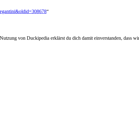
_Segantini&oldid=308678
“
 Nutzung von Duckipedia erklärst du dich damit einverstanden, dass wi