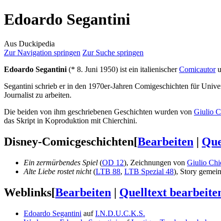
Edoardo Segantini
Aus Duckipedia
Zur Navigation springen
Zur Suche springen
Edoardo Segantini
(* 8. Juni 1950) ist ein italienischer
Comicautor
u
Segantini schrieb er in den 1970er-Jahren Comigeschichten für Univer
Journalist zu arbeiten.
Die beiden von ihm geschriebenen Geschichten wurden von
Giulio C
das Skript in Koproduktion mit Chierchini.
Disney-Comicgeschichten
[
Bearbeiten
|
Que
Ein zermürbendes Spiel
(
OD 12
), Zeichnungen von
Giulio Chi
Alte Liebe rostet nicht
(
LTB 88
,
LTB Spezial 48
), Story geme
Weblinks
[
Bearbeiten
|
Quelltext bearbeite
Edoardo Segantini
auf
I.N.D.U.C.K.S.