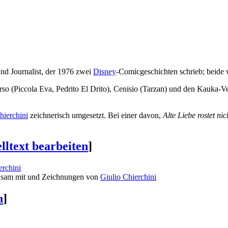
nd Journalist, der 1976 zwei
Disney
-Comicgeschichten schrieb; beide 
so (Piccola Eva, Pedrito El Drito), Cenisio (Tarzan) und den Kauka-Ve
hierchini
zeichnerisch umgesetzt. Bei einer davon,
Alte Liebe rostet nic
lltext bearbeiten
]
erchini
insam mit und Zeichnungen von
Giulio Chierchini
n
]