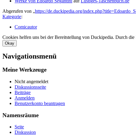
Werke von Edoardo Segantini
auf
Lustiges-Taschenbuch.de
Abgerufen von „
https://de.duckipedia.org/index.php?title=Edoardo
Kategorie
:
Comicautor
Cookies helfen uns bei der Bereitstellung von Duckipedia. Durch die
Okay
Navigationsmenü
Meine Werkzeuge
Nicht angemeldet
Diskussionsseite
Beiträge
Anmelden
Benutzerkonto beantragen
Namensräume
Seite
Diskussion