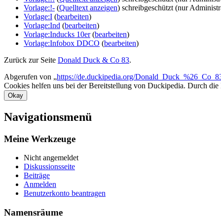
Vorlage:!-
(
Quelltext anzeigen
) schreibgeschützt (nur Administr
Vorlage:I
(
bearbeiten
)
Vorlage:Ind
(
bearbeiten
)
Vorlage:Inducks 10er
(
bearbeiten
)
Vorlage:Infobox DDCO
(
bearbeiten
)
Zurück zur Seite
Donald Duck & Co 83
.
Abgerufen von „
https://de.duckipedia.org/Donald_Duck_%26_Co_8
Cookies helfen uns bei der Bereitstellung von Duckipedia. Durch die
Okay
Navigationsmenü
Meine Werkzeuge
Nicht angemeldet
Diskussionsseite
Beiträge
Anmelden
Benutzerkonto beantragen
Namensräume