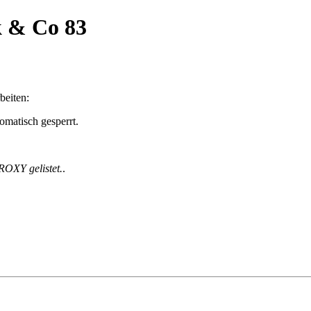
k & Co 83
beiten:
matisch gesperrt.
ROXY gelistet.
.