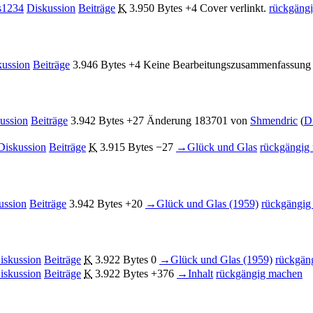
s1234
Diskussion
Beiträge
K
3.950 Bytes
+4
Cover verlinkt.
rückgäng
kussion
Beiträge
3.946 Bytes
+4
Keine Bearbeitungszusammenfassung
ussion
Beiträge
3.942 Bytes
+27
Änderung 183701 von
Shmendric
(
D
Diskussion
Beiträge
K
3.915 Bytes
−27
→
Glück und Glas
rückgängig
ussion
Beiträge
3.942 Bytes
+20
→
Glück und Glas (1959)
rückgängig
iskussion
Beiträge
K
3.922 Bytes
0
→
Glück und Glas (1959)
rückgän
iskussion
Beiträge
K
3.922 Bytes
+376
→
Inhalt
rückgängig machen