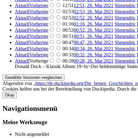
Aktuell
Vorherige
12:51
12:51, 26. Mai 2021
Shmendric
Aktuell
Vorherige
02:53
02:53, 26. Mai 2021
Shmendric
Aktuell
Vorherige
02:52
02:52, 26. Mai 2021
Shmendric
Aktuell
Vorherige
01:16
01:16, 26. Mai 2021
Shmendric
Aktuell
Vorherige
00:52
00:52, 26. Mai 2021
Shmendric
Aktuell
Vorherige
00:51
00:51, 26. Mai 2021
Shmendric
Aktuell
Vorherige
00:47
00:47, 26. Mai 2021
Shmendric
Aktuell
Vorherige
00:34
00:34, 26. Mai 2021
Shmendric
Aktuell
Vorherige
00:32
00:32, 26. Mai 2021
Shmendric
Aktuell
Vorherige
00:28
00:28, 26. Mai 2021
Shmendric
Donald Duck – Klassik Album 19<br>Der heldenmütige St
Abgerufen von „
https://de.duckipedia.org/Die_besten_Geschicht
Cookies helfen uns bei der Bereitstellung von Duckipedia. Durch die
Okay
Navigationsmenü
Meine Werkzeuge
Nicht angemeldet