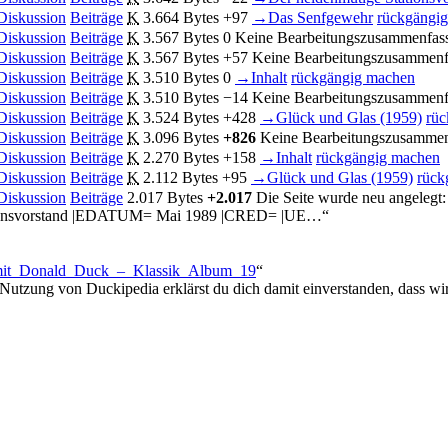
Diskussion
Beiträge
K
3.664 Bytes
+97
→
Das Senfgewehr
rückgängi
Diskussion
Beiträge
K
3.567 Bytes
0
Keine Bearbeitungszusammenfas
Diskussion
Beiträge
K
3.567 Bytes
+57
Keine Bearbeitungszusammen
Diskussion
Beiträge
K
3.510 Bytes
0
→
Inhalt
rückgängig machen
Diskussion
Beiträge
K
3.510 Bytes
−14
Keine Bearbeitungszusammen
Diskussion
Beiträge
K
3.524 Bytes
+428
→
Glück und Glas (1959)
rüc
Diskussion
Beiträge
K
3.096 Bytes
+826
Keine Bearbeitungszusamme
Diskussion
Beiträge
K
2.270 Bytes
+158
→
Inhalt
rückgängig machen
Diskussion
Beiträge
K
2.112 Bytes
+95
→
Glück und Glas (1959)
rück
Diskussion
Beiträge
2.017 Bytes
+2.017
Die Seite wurde neu angelegt
ationsvorstand |EDATUM= Mai 1989 |CRED= |UE…“
en_mit_Donald_Duck_–_Klassik_Album_19
“
 Nutzung von Duckipedia erklärst du dich damit einverstanden, dass wi