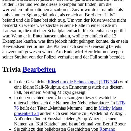
ist der Täter und wollte dieses Exemplar nur finden, um die
wertvollen Informationen abzuhören. Zuvor wurde er nämlich als
unbekannter Spion gefahnded, als er sich an Bord der „Lilly“
befand und die Platte bei sich trug. Um von der Küstenwache nicht
bemerkt zu werden, versteckte er seine Platte in einer Kiste im
Laderaum, die mit einer Schallplattenfracht für Entenhausen gefüllt
war. Wenn er in Entenhausen ankam, wollte er einfach alle 13
Exemplare kaufen, was ihm jedoch nicht gelingen konnte, da er sein
Bewusstsein verlor und die Platten nach seiner Genesung bereits
ausverkauft gewesen waren. Am Ende wird Herr Mumme wegen
seiner Straftat von der Polizei verhaftet und der Fall somit beendet.
Trivia
Bearbeiten
In der Geschichte
Rätsel um die Schneekugel
(
LTB 334
) wird
eine kleine Kali-Skulptur, ein Erinnerungsstück aus diesem
Fall, bei einem Vortrag Mickys gezeigt.
In den verschiedenen Übersetzungen dieser Geschichte
unterscheiden sich die Namen der Nebencharaktere. In
LTB
76
heißt der Täter „Matthias Mumme“ und in
Micky Maus
präsentiert 24
ändert sich sein Name zu „Wedekind Wutzig“.
Außerdem ändert Fussballspieler „Sepp Wurzel“ seinen
Namen zu „Kai Katzke“ und ist auf einmal von Beruf Boxer.
Sie zählt zu den beliebtesten Geschichten von
Romano