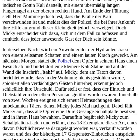
indischen Göttin Kali darstellt, mit einem übermäßig langen
Fingernagel an der oberen rechten Hand. Am Ende der Führung
stellt Herr Mumme jedoch fest, dass die Kralle der Kali
verschwunden ist und meldet dies der Polizei, die bei ihrer Ankunft
ihre Hilfe aufgrund dieser Kleinigkeit jedoch verweigert. Doch
Micky entscheidet sich dazu, sich mit dem Fall zu befassen und
ermittelt, dass jeder anwesende Gast der Dieb sein könnte.
In derselben Nacht wird ein Anwohner der der Hydrantenstrasse
von einem seltsamen Schatten und einem lauten Krach geweckt. Am
nächsten Morgen stattet die
Polizei
dem Opfer in seinem Haus einen
Besuch ab und findet dort eine kleinere Kali-Statue und auf der
Wand die Inschrift
„bah!“
auf. Micky, dem am Tatort davon
berichtet wurde, dass in der Wohnung nichts gestohlen wurde,
spioniert allen verdächtigten Gästen hinterher, erkennt jedoch
schließlich ihre Unschuld. Dafür stellt er fest, dass der Einruch und
Diebstahl von derselben Person ausgeführt worden waren. Innerhalb
von zwei Wochen ereignen sich erneut Heimsuchungen des
unbekannten Täters, denen Micky jedes Mal nachgeht. Dabei fällt
Micky auf, dass alle Opfer eine Düre Gesänge-Schallplatte besitzen
und in ihrem Haus bewahren. Daraufhin begibt sich Micky zum
Schallplatten-Laden und erfährt, dass 18 Exemplare dieser Art, eines
davon fälschlicherweise dazugelegt worden war, verkauft worden
waren und das der bisherigen 17 Gespenster-Einbrüchen entspricht,
nur dass ein Verbrechen noch nicht begangen worden ist. Minnie,