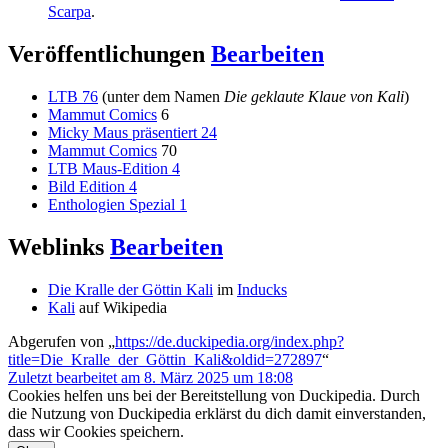
Scarpa
.
Veröffentlichungen
Bearbeiten
LTB 76
(unter dem Namen
Die geklaute Klaue von Kali
)
Mammut Comics
6
Micky Maus präsentiert 24
Mammut Comics
70
LTB Maus-Edition 4
Bild Edition 4
Enthologien Spezial 1
Weblinks
Bearbeiten
Die Kralle der Göttin Kali
im
Inducks
Kali
auf Wikipedia
Abgerufen von „
https://de.duckipedia.org/index.php?
title=Die_Kralle_der_Göttin_Kali&oldid=272897
“
Zuletzt bearbeitet am 8. März 2025 um 18:08
Cookies helfen uns bei der Bereitstellung von Duckipedia. Durch
die Nutzung von Duckipedia erklärst du dich damit einverstanden,
dass wir Cookies speichern.