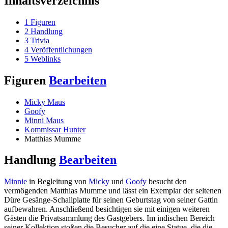
Inhaltsverzeichnis
1
Figuren
2
Handlung
3
Trivia
4
Veröffentlichungen
5
Weblinks
Figuren
Bearbeiten
Micky Maus
Goofy
Minni Maus
Kommissar Hunter
Matthias Mumme
Handlung
Bearbeiten
Minnie
in Begleitung von
Micky
und
Goofy
besucht den
vermögenden Matthias Mumme und lässt ein Exemplar der seltenen
Düre Gesänge-Schallplatte für seinen Geburtstag von seiner Gattin
aufbewahren. Anschließend besichtigen sie mit einigen weiteren
Gästen die Privatsammlung des Gastgebers. Im indischen Bereich
seiner Kollektion stoßen die Besucher auf die eine Statue, die die