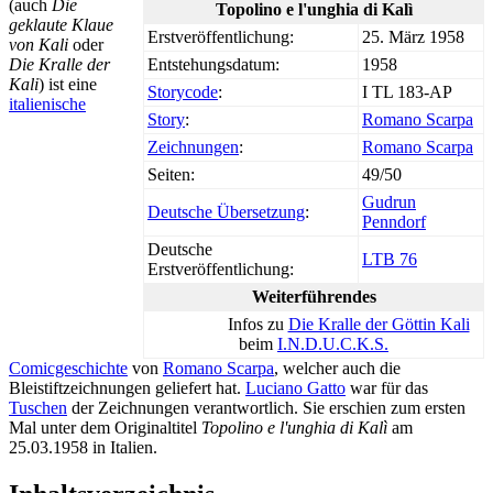
(auch
Die
Topolino e l'unghia di Kalì
geklaute Klaue
Erstveröffentlichung:
25. März 1958
von Kali
oder
Die Kralle der
Entstehungsdatum:
1958
Kali
) ist eine
Storycode
:
I TL 183-AP
italienische
Story
:
Romano Scarpa
Zeichnungen
:
Romano Scarpa
Seiten:
49/50
Gudrun
Deutsche Übersetzung
:
Penndorf
Deutsche
LTB 76
Erstveröffentlichung:
Weiterführendes
Infos zu
Die Kralle der Göttin Kali
beim
I.N.D.U.C.K.S.
Comicgeschichte
von
Romano Scarpa
, welcher auch die
Bleistiftzeichnungen geliefert hat.
Luciano Gatto
war für das
Tuschen
der Zeichnungen verantwortlich. Sie erschien zum ersten
Mal unter dem Originaltitel
Topolino e l'unghia di Kalì
am
25.03.1958 in Italien.