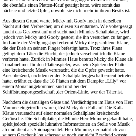
die ebenfalls einen Platten-Kauf getätigt hatte, wäre somit das
nächste und letzte Opfer, obwohl sie nicht mehr in ihrem Besitz ist.
Aus diesem Grund wartet Micky mit Goofy noch in derselben
Nacht auf den Verbrecher, um diesen zu enttarnen. Wie vohergesagt
taucht das Gespenst auf und sucht nach Minnies Schallplatte, wird
jedoch von Micky und Goofy gestört, die ihn versuchen zu fangen.
Im Laufe der Verflgungsjagd erkennt Micky die gestohlene Klaue,
die der Dieb an seinem Finger befestigt hatte. Trotz ihres Plans
gelingt dem Täter die Flucht, der jedoch versehentlich die Klaue
verloren hatte. Zurück in Minnies Haus benutzt Micky die Klaue als
Tonabnehmer für den Plattenspieler, was beim Spielen der Platte
eine kreischende Musik verursacht, die die Opfer geweckt hatte.
Anschließend, nachdem er den Schallplattengeschäft erneut betreten
hatte, erfährt er, dass die 18 Platten mit dem Dampfer „Lilly“ vor
einem Monat angekommen sind und bei der
Schiffstransportgesellschaft ,der Orient-Linie, wer der Täter ist.
Nachdem die damaligen Gäste und Verdächtigten im Haus von Herr
Mumme eingetroffen waren, löst Micky den Fall auf. Die Kali-
Klaue verursacht auf einer normalen Schallplatte kreischende
Geräusche. Die Schallplatte, die Minnie Herr Mumme gekauft hatte,
spielt jedoch spezielle lukrative Informationen an Stelle von Musik
ab und dient als Spionagemittel. Herr Mumme, der natürlich von
seinem Geschenk logischerweise noch gar nicht Bescheid wusste,