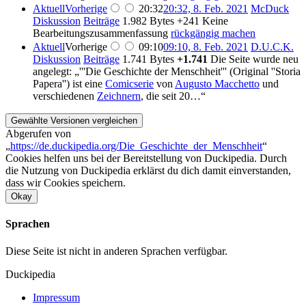
Aktuell
Vorherige
20:32
20:32, 8. Feb. 2021
McDuck
Diskussion
Beiträge
1.982 Bytes
+241
Keine
Bearbeitungszusammenfassung
rückgängig machen
Aktuell
Vorherige
09:10
09:10, 8. Feb. 2021
D.U.C.K.
Diskussion
Beiträge
1.741 Bytes
+1.741
Die Seite wurde neu
angelegt: „'''Die Geschichte der Menschheit''' (Original ''Storia
Papera'') ist eine
Comicserie
von
Augusto Macchetto
und
verschiedenen
Zeichnern
, die seit 20…“
Abgerufen von
„
https://de.duckipedia.org/Die_Geschichte_der_Menschheit
“
Cookies helfen uns bei der Bereitstellung von Duckipedia. Durch
die Nutzung von Duckipedia erklärst du dich damit einverstanden,
dass wir Cookies speichern.
Okay
Sprachen
Diese Seite ist nicht in anderen Sprachen verfügbar.
Duckipedia
Impressum