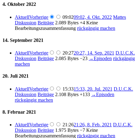
4. Oktober 2022
Aktuell
Vorherige
09:02
09:02, 4. Okt. 2022
Mattes
Diskussion
Beiträge
2.089 Bytes
+4
Keine
Bearbeitungszusammenfassung
rückgängig machen
14. September 2021
Aktuell
Vorherige
20:27
20:27, 14. Sep. 2021
D.U.C.K.
Diskussion
Beiträge
2.085 Bytes
−23
→
Episoden
rückgängig
machen
20. Juli 2021
Aktuell
Vorherige
15:33
15:33, 20. Jul. 2021
D.U.C.K.
Diskussion
Beiträge
2.108 Bytes
+133
→
Episoden
rückgängig machen
8. Februar 2021
Aktuell
Vorherige
21:26
21:26, 8. Feb. 2021
D.U.C.K.
Diskussion
Beiträge
1.975 Bytes
−7
Keine
Bearbeitungszusammenfassung
rückgängig machen