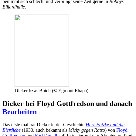
benimmt sich schlecht und verbringt seine Zeit gerne in
Bobbys
Billardhalle
.
Dicker bzw. Butch (© Egmont Ehapa)
Dicker bei Floyd Gottfredson und danach
Bearbeiten
Das erste mal trat Dicker in der Geschichte
Herr Fatzke und die
Eierdiebe
(1930, auch bekannt als
Micky gegen Ratzo
) von
Floyd
Gottfredson
und
Earl Duvall
auf. In insgesamt vier Abenteuern fand