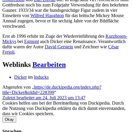
Gottfredson noch bis zum Folgejahr Verwendung für den bekehrten
Gauner. 1933/34 war die hundsgesichtige Figur zudem in vier
Einseitern von
Wilfred Haughton
für das britische Mickey Mouse
Annual zugegen, bevor er für sechzig Jahre von der Bildfläche
verschwand.
Erst ab 1996 erfuhr im Zuge der Wiedereinführung des
Kurzhosen-
Mickys
bei
Egmont
auch Dicker eine Renaissance. Verantwortlich
dafür waren der Autor
David Gerstein
und Zeichner wie
César
Ferioli
.
Weblinks
Bearbeiten
Dicker
im
Inducks
Abgerufen von „
https://de.duckipedia.org/index.php?
title=Dicker&oldid=228399
“
Zuletzt bearbeitet am 24. Juli 2023 um 13:47
Cookies helfen uns bei der Bereitstellung von Duckipedia. Durch
die Nutzung von Duckipedia erklärst du dich damit einverstanden,
dass wir Cookies speichern.
Okay
Sprachen