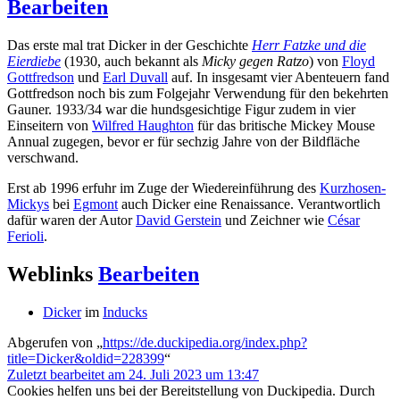
Bearbeiten
Das erste mal trat Dicker in der Geschichte
Herr Fatzke und die
Eierdiebe
(1930, auch bekannt als
Micky gegen Ratzo
) von
Floyd
Gottfredson
und
Earl Duvall
auf. In insgesamt vier Abenteuern fand
Gottfredson noch bis zum Folgejahr Verwendung für den bekehrten
Gauner. 1933/34 war die hundsgesichtige Figur zudem in vier
Einseitern von
Wilfred Haughton
für das britische Mickey Mouse
Annual zugegen, bevor er für sechzig Jahre von der Bildfläche
verschwand.
Erst ab 1996 erfuhr im Zuge der Wiedereinführung des
Kurzhosen-
Mickys
bei
Egmont
auch Dicker eine Renaissance. Verantwortlich
dafür waren der Autor
David Gerstein
und Zeichner wie
César
Ferioli
.
Weblinks
Bearbeiten
Dicker
im
Inducks
Abgerufen von „
https://de.duckipedia.org/index.php?
title=Dicker&oldid=228399
“
Zuletzt bearbeitet am 24. Juli 2023 um 13:47
Cookies helfen uns bei der Bereitstellung von Duckipedia. Durch