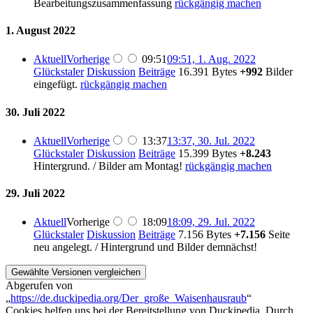
Bearbeitungszusammenfassung
rückgängig machen
1. August 2022
Aktuell
Vorherige
09:51
09:51, 1. Aug. 2022
Glückstaler
Diskussion
Beiträge
16.391 Bytes
+992
Bilder
eingefügt.
rückgängig machen
30. Juli 2022
Aktuell
Vorherige
13:37
13:37, 30. Jul. 2022
Glückstaler
Diskussion
Beiträge
15.399 Bytes
+8.243
Hintergrund. / Bilder am Montag!
rückgängig machen
29. Juli 2022
Aktuell
Vorherige
18:09
18:09, 29. Jul. 2022
Glückstaler
Diskussion
Beiträge
7.156 Bytes
+7.156
Seite
neu angelegt. / Hintergrund und Bilder demnächst!
Abgerufen von
„
https://de.duckipedia.org/Der_große_Waisenhausraub
“
Cookies helfen uns bei der Bereitstellung von Duckipedia. Durch