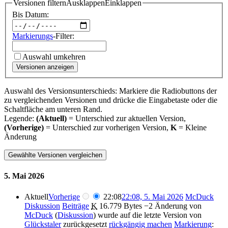
Versionen filtern
Ausklappen
Einklappen
Bis Datum:
Markierungs
-Filter:
Auswahl umkehren
Versionen anzeigen
Auswahl des Versionsunterschieds: Markiere die Radiobuttons der
zu vergleichenden Versionen und drücke die Eingabetaste oder die
Schaltfläche am unteren Rand.
Legende:
(Aktuell)
= Unterschied zur aktuellen Version,
(Vorherige)
= Unterschied zur vorherigen Version,
K
= Kleine
Änderung
5. Mai 2026
Aktuell
Vorherige
22:08
22:08, 5. Mai 2026
McDuck
Diskussion
Beiträge
K
16.779 Bytes
−2
Änderung von
McDuck
(
Diskussion
) wurde auf die letzte Version von
Glückstaler
zurückgesetzt
rückgängig machen
Markierung
: