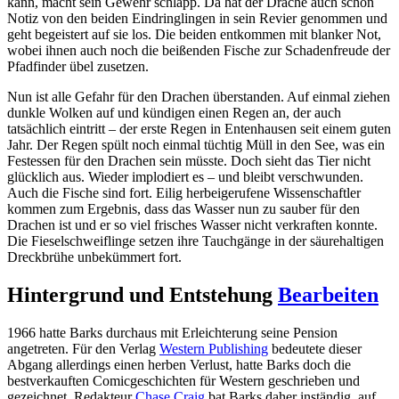
kann, macht sein Gewehr schlapp. Da hat der Drache auch schon
Notiz von den beiden Eindringlingen in sein Revier genommen und
geht begeistert auf sie los. Die beiden entkommen mit blanker Not,
wobei ihnen auch noch die beißenden Fische zur Schadenfreude der
Pfadfinder übel zusetzen.
Nun ist alle Gefahr für den Drachen überstanden. Auf einmal ziehen
dunkle Wolken auf und kündigen einen Regen an, der auch
tatsächlich eintritt – der erste Regen in Entenhausen seit einem guten
Jahr. Der Regen spült noch einmal tüchtig Müll in den See, was ein
Festessen für den Drachen sein müsste. Doch sieht das Tier nicht
glücklich aus. Wieder implodiert es – und bleibt verschwunden.
Auch die Fische sind fort. Eilig herbeigerufene Wissenschaftler
kommen zum Ergebnis, dass das Wasser nun zu sauber für den
Drachen ist und er so viel frisches Wasser nicht verkraften konnte.
Die Fieselschweiflinge setzen ihre Tauchgänge in der säurehaltigen
Dreckbrühe unbekümmert fort.
Hintergrund und Entstehung
Bearbeiten
1966 hatte Barks durchaus mit Erleichterung seine Pension
angetreten. Für den Verlag
Western Publishing
bedeutete dieser
Abgang allerdings einen herben Verlust, hatte Barks doch die
bestverkauften Comicgeschichten für Western geschrieben und
gezeichnet. Redakteur
Chase Craig
bat Barks daher inständig, auf