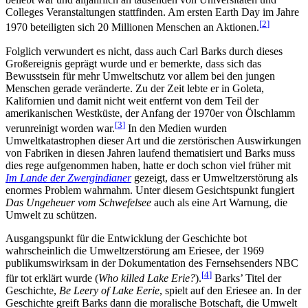
Colleges Veranstaltungen stattfinden. Am ersten Earth Day im Jahre
[
2
]
1970 beteiligten sich 20 Millionen Menschen an Aktionen.
Folglich verwundert es nicht, dass auch Carl Barks durch dieses
Großereignis geprägt wurde und er bemerkte, dass sich das
Bewusstsein für mehr Umweltschutz vor allem bei den jungen
Menschen gerade veränderte. Zu der Zeit lebte er in Goleta,
Kalifornien und damit nicht weit entfernt von dem Teil der
amerikanischen Westküste, der Anfang der 1970er von Ölschlamm
[
3
]
verunreinigt worden war.
In den Medien wurden
Umweltkatastrophen dieser Art und die zerstörischen Auswirkungen
von Fabriken in diesen Jahren laufend thematisiert und Barks muss
dies rege aufgenommen haben, hatte er doch schon viel früher mit
Im Lande der Zwergindianer
gezeigt, dass er Umweltzerstörung als
enormes Problem wahrnahm. Unter diesem Gesichtspunkt fungiert
Das Ungeheuer vom Schwefelsee
auch als eine Art Warnung, die
Umwelt zu schützen.
Ausgangspunkt für die Entwicklung der Geschichte bot
wahrscheinlich die Umweltzerstörung am Eriesee, der 1969
publikumswirksam in der Dokumentation des Fernsehsenders NBC
[
4
]
für tot erklärt wurde (
Who killed Lake Erie?
).
Barks’ Titel der
Geschichte,
Be Leery of Lake Eerie
, spielt auf den Eriesee an. In der
Geschichte greift Barks dann die moralische Botschaft, die Umwelt