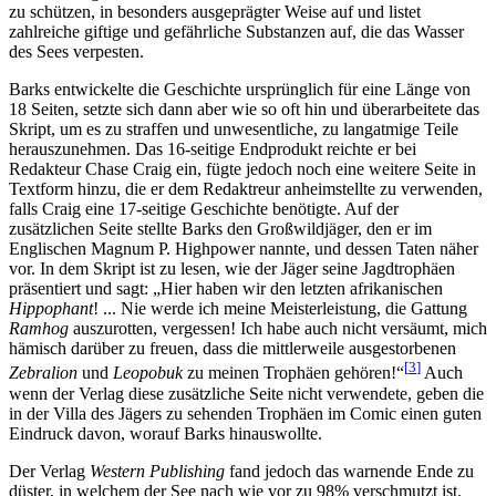
zu schützen, in besonders ausgeprägter Weise auf und listet
zahlreiche giftige und gefährliche Substanzen auf, die das Wasser
des Sees verpesten.
Barks entwickelte die Geschichte ursprünglich für eine Länge von
18 Seiten, setzte sich dann aber wie so oft hin und überarbeitete das
Skript, um es zu straffen und unwesentliche, zu langatmige Teile
herauszunehmen. Das 16-seitige Endprodukt reichte er bei
Redakteur Chase Craig ein, fügte jedoch noch eine weitere Seite in
Textform hinzu, die er dem Redaktreur anheimstellte zu verwenden,
falls Craig eine 17-seitige Geschichte benötigte. Auf der
zusätzlichen Seite stellte Barks den Großwildjäger, den er im
Englischen Magnum P. Highpower nannte, und dessen Taten näher
vor. In dem Skript ist zu lesen, wie der Jäger seine Jagdtrophäen
präsentiert und sagt: „Hier haben wir den letzten afrikanischen
Hippophant
! ... Nie werde ich meine Meisterleistung, die Gattung
Ramhog
auszurotten, vergessen! Ich habe auch nicht versäumt, mich
hämisch darüber zu freuen, dass die mittlerweile ausgestorbenen
[
3
]
Zebralion
und
Leopobuk
zu meinen Trophäen gehören!“
Auch
wenn der Verlag diese zusätzliche Seite nicht verwendete, geben die
in der Villa des Jägers zu sehenden Trophäen im Comic einen guten
Eindruck davon, worauf Barks hinauswollte.
Der Verlag
Western Publishing
fand jedoch das warnende Ende zu
düster, in welchem der See nach wie vor zu 98% verschmutzt ist.