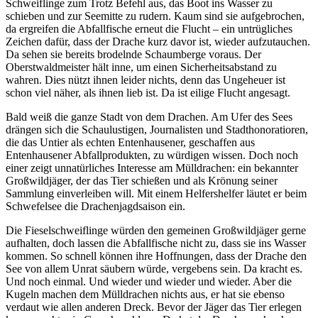
Schweiflinge zum Trotz Befehl aus, das Boot ins Wasser zu
schieben und zur Seemitte zu rudern. Kaum sind sie aufgebrochen,
da ergreifen die Abfallfische erneut die Flucht – ein untrügliches
Zeichen dafür, dass der Drache kurz davor ist, wieder aufzutauchen.
Da sehen sie bereits brodelnde Schaumberge voraus. Der
Oberstwaldmeister hält inne, um einen Sicherheitsabstand zu
wahren. Dies nützt ihnen leider nichts, denn das Ungeheuer ist
schon viel näher, als ihnen lieb ist. Da ist eilige Flucht angesagt.
Bald weiß die ganze Stadt von dem Drachen. Am Ufer des Sees
drängen sich die Schaulustigen, Journalisten und Stadthonoratioren,
die das Untier als echten Entenhausener, geschaffen aus
Entenhausener Abfallprodukten, zu würdigen wissen. Doch noch
einer zeigt unnatürliches Interesse am Mülldrachen: ein bekannter
Großwildjäger, der das Tier schießen und als Krönung seiner
Sammlung einverleiben will. Mit einem Helfershelfer läutet er beim
Schwefelsee die Drachenjagdsaison ein.
Die Fieselschweiflinge würden den gemeinen Großwildjäger gerne
aufhalten, doch lassen die Abfallfische nicht zu, dass sie ins Wasser
kommen. So schnell können ihre Hoffnungen, dass der Drache den
See von allem Unrat säubern würde, vergebens sein. Da kracht es.
Und noch einmal. Und wieder und wieder und wieder. Aber die
Kugeln machen dem Mülldrachen nichts aus, er hat sie ebenso
verdaut wie allen anderen Dreck. Bevor der Jäger das Tier erlegen