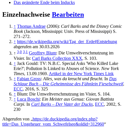
Das geänderte Ende beim Inducks
Einzelnachweise
Bearbeiten
↑
Thomas Andrae
(2006):
Carl Barks and the Disney Comic
Book
(Jackson, Mississippi: Univ. Press of Mississippi) S.
271–272.
↑
https://de.wikipedia.org/wiki/Tag_der_Erde#Entstehung
abgerufen am 30.03.2026
3,0
3,1
↑
Geoffrey Blum
: Die Umweltverschmutzung im
Visier. In:
Carl Barks Collection XXX
, S. 103.
↑
Jack Gould: TV: N.B.C. Special Asks 'Who Killed Lake
Erie?'; Pollution Is Linked to Abuses of Science.
New York
Times
, 13.09.1969.
Artikel in der New York Times Link
↑
Fabian Gross
:
Alles, was da kreucht und fleucht
. In
Das
Schlaue Buch – Die Geheimnisse des Fähnlein Fieselschweif
,
ECC
, 2016, S. 325
↑
Blum: Die Umweltverschmutzung im Visier, S. 104.
↑
Luca Boschi
:
Ein Meister aus Genua: Giovan Battista
Carpi
. In
Carl Barks – Der Vater der Ducks
,
ECC
, 2002, S.
230
Abgerufen von „
https://de.duckipedia.org/index.php?
title=Das_Ungeheuer_vom_Schwefelsee&oldid=312960
“