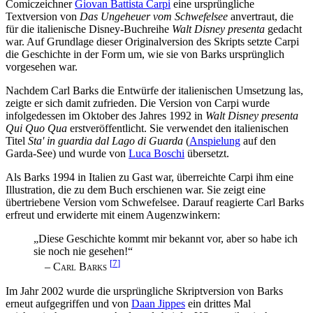
Comiczeichner
Giovan Battista Carpi
eine ursprüngliche
Textversion von
Das Ungeheuer vom Schwefelsee
anvertraut, die
für die italienische Disney-Buchreihe
Walt Disney presenta
gedacht
war. Auf Grundlage dieser Originalversion des Skripts setzte Carpi
die Geschichte in der Form um, wie sie von Barks ursprünglich
vorgesehen war.
Nachdem Carl Barks die Entwürfe der italienischen Umsetzung las,
zeigte er sich damit zufrieden. Die Version von Carpi wurde
infolgedessen im Oktober des Jahres 1992 in
Walt Disney presenta
Qui Quo Qua
erstveröffentlicht. Sie verwendet den italienischen
Titel
Sta' in guardia dal Lago di Guarda
(
Anspielung
auf den
Garda-See) und wurde von
Luca Boschi
übersetzt.
Als Barks 1994 in Italien zu Gast war, überreichte Carpi ihm eine
Illustration, die zu dem Buch erschienen war. Sie zeigt eine
übertriebene Version vom Schwefelsee. Darauf reagierte Carl Barks
erfreut und erwiderte mit einem Augenzwinkern:
„Diese Geschichte kommt mir bekannt vor, aber so habe ich
sie noch nie gesehen!“
[
7
]
–
Carl Barks
Im Jahr 2002 wurde die ursprüngliche Skriptversion von Barks
erneut aufgegriffen und von
Daan Jippes
ein drittes Mal