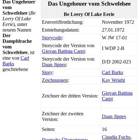
Das Ungeheuer
Das Ungeheuer vom Schwefelsee
vom
Schwefelsee
(
Be
Be Leery Of Lake Eerie
Leery Of Lake
Erstveröffentlichung:
November 1972
Eerie
), unter
neuem Namen
Entstehungsdatum:
27.01.1972
Der
Storycode
:
W JW 17-01
Dampfdrache
Storycode der Version von
vom
I WDP 2-B
Giovan Battista Carpi
:
Schwefelsee
, ist
eine von
Carl
Storycode der Version von
D/D 2002-023
Barks
Daan Jippes
:
geschriebene
Story
:
Carl Barks
Zeichnungen
:
Kay Wright
Giovan Battista
Zeichner der dritten Version:
Carpi
Zeichner der zweiten
Daan Jippes
Version:
Seiten:
16
Claudia Fuchs
,
Deutsche Übersetzung
: