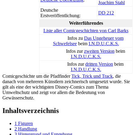
Joachim Stahl
Deutsche
DD 212
Erstveröffentlichung:
Weiterführendes
Liste aller Comicgeschichten von Carl Barks
Infos zu
Das Ungeheuer vom
Schwefelsee
beim
I.N.D.U.C.K.S.
Infos zur
zweiten Version
beim
I.N.D.U.C.K.S.
Infos zur
dritten Version
beim
I.N.D.U.C.K.S.
Comicgeschichte um die Pfadfinder
Tick, Trick und Track
, die
danach von mehreren Künstlern zeichnerisch umgesetzt wurde. Sie
gilt als eine der wichtigsten Disney-Comics zum Thema
Umweltschutz und zeigt vor allem die Bedeutung von
Gewässerschutz.
Inhaltsverzeichnis
1
Figuren
2
Handlung
3
Hintergrund und Entstehung