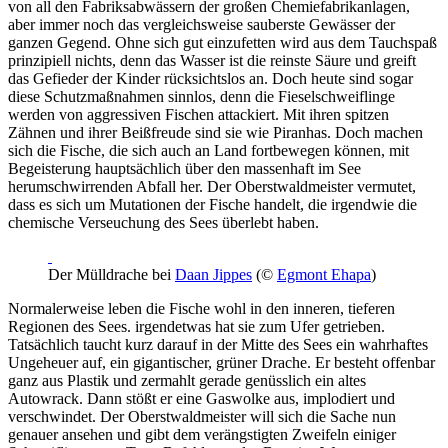
von all den Fabriksabwässern der großen Chemiefabrikanlagen,
aber immer noch das vergleichsweise sauberste Gewässer der
ganzen Gegend. Ohne sich gut einzufetten wird aus dem Tauchspaß
prinzipiell nichts, denn das Wasser ist die reinste Säure und greift
das Gefieder der Kinder rücksichtslos an. Doch heute sind sogar
diese Schutzmaßnahmen sinnlos, denn die Fieselschweiflinge
werden von aggressiven Fischen attackiert. Mit ihren spitzen
Zähnen und ihrer Beißfreude sind sie wie Piranhas. Doch machen
sich die Fische, die sich auch an Land fortbewegen können, mit
Begeisterung hauptsächlich über den massenhaft im See
herumschwirrenden Abfall her. Der Oberstwaldmeister vermutet,
dass es sich um Mutationen der Fische handelt, die irgendwie die
chemische Verseuchung des Sees überlebt haben.
Der Mülldrache bei
Daan Jippes
(©
Egmont Ehapa
)
Normalerweise leben die Fische wohl in den inneren, tieferen
Regionen des Sees. irgendetwas hat sie zum Ufer getrieben.
Tatsächlich taucht kurz darauf in der Mitte des Sees ein wahrhaftes
Ungeheuer auf, ein gigantischer, grüner Drache. Er besteht offenbar
ganz aus Plastik und zermahlt gerade genüsslich ein altes
Autowrack. Dann stößt er eine Gaswolke aus, implodiert und
verschwindet. Der Oberstwaldmeister will sich die Sache nun
genauer ansehen und gibt dem verängstigten Zweifeln einiger