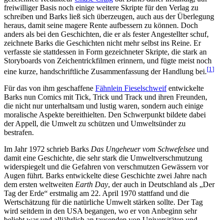
freiwilliger Basis noch einige weitere Skripte für den Verlag zu
schreiben und Barks ließ sich überzeugen, auch aus der Überlegung
heraus, damit seine magere Rente aufbessern zu können. Doch
anders als bei den Geschichten, die er als fester Angestellter schuf,
zeichnete Barks die Geschichten nicht mehr selbst ins Reine. Er
verfasste sie stattdessen in Form gezeichneter Skripte, die stark an
Storyboards von Zeichentrickfilmen erinnern, und fügte meist noch
[
1
]
eine kurze, handschriftliche Zusammenfassung der Handlung bei.
Für das von ihm geschaffene
Fähnlein Fieselschweif
entwickelte
Barks nun Comics mit Tick, Trick und Track und ihren Freunden,
die nicht nur unterhaltsam und lustig waren, sondern auch einige
moralische Aspekte bereithielten. Den Schwerpunkt bildete dabei
der Appell, die Umwelt zu schützen und Umweltsünder zu
bestrafen.
Im Jahr 1972 schrieb Barks
Das Ungeheuer vom Schwefelsee
und
damit eine Geschichte, die sehr stark die Umweltverschmutzung
widerspiegelt und die Gefahren von verschmutzen Gewässern vor
Augen führt. Barks entwickelte diese Geschichte zwei Jahre nach
dem ersten weltweiten
Earth Day
, der auch in Deutschland als „Der
Tag der Erde“ erstmalig am 22. April 1970 stattfand und die
Wertschätzung für die natürliche Umwelt stärken sollte. Der Tag
wird seitdem in den USA begangen, wo er von Anbeginn sehr
beliebt war und alljährlich an tausenden von Universitäten und