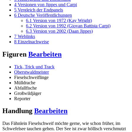
4
Versionen von Jippes und Carpi
5
Vergleich der Endpanels
6
Deutsche Veröffentlichungen
6.1
Version von 1972 (Kay Wright)
6.2
Version von 1992 (Giovan Battista Carpi)
6.3
Version von 2002 (Daan Jippes)
7
Weblinks
8
Einzelnachweise
Figuren
Bearbeiten
Tick, Trick und Track
Oberstwaldmeister
Fieselschweiflinge
Mülldrache
Abfallfische
Großwildjäger
Reporter
Handlung
Bearbeiten
Das Fähnlein Fieselschweif möchte gerne, wie schon früher, im
Schwefelsee tauchen gehen. Der See ist zwar höllisch verschmutzt