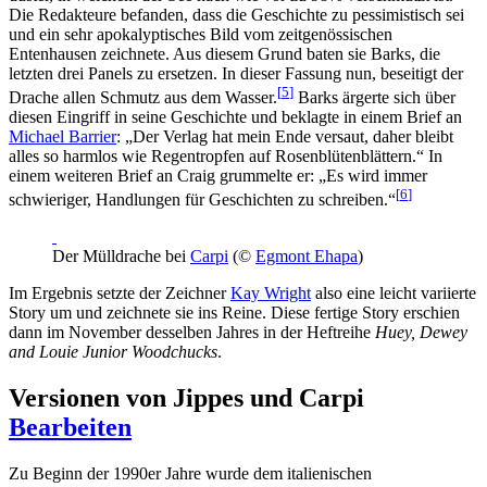
Die Redakteure befanden, dass die Geschichte zu pessimistisch sei
und ein sehr apokalyptisches Bild vom zeitgenössischen
Entenhausen zeichnete. Aus diesem Grund baten sie Barks, die
letzten drei Panels zu ersetzen. In dieser Fassung nun, beseitigt der
[
5
]
Drache allen Schmutz aus dem Wasser.
Barks ärgerte sich über
diesen Eingriff in seine Geschichte und beklagte in einem Brief an
Michael Barrier
: „Der Verlag hat mein Ende versaut, daher bleibt
alles so harmlos wie Regentropfen auf Rosenblütenblättern.“ In
einem weiteren Brief an Craig grummelte er: „Es wird immer
[
6
]
schwieriger, Handlungen für Geschichten zu schreiben.“
Der Mülldrache bei
Carpi
(©
Egmont Ehapa
)
Im Ergebnis setzte der Zeichner
Kay Wright
also eine leicht variierte
Story um und zeichnete sie ins Reine. Diese fertige Story erschien
dann im November desselben Jahres in der Heftreihe
Huey, Dewey
and Louie Junior Woodchucks
.
Versionen von Jippes und Carpi
Bearbeiten
Zu Beginn der 1990er Jahre wurde dem italienischen