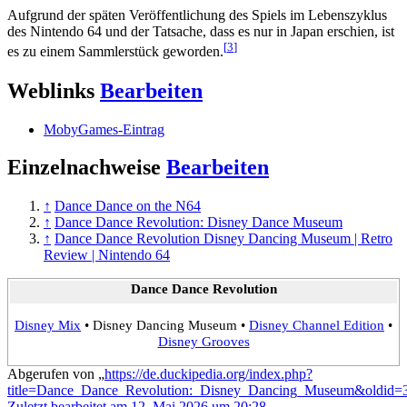
Aufgrund der späten Veröffentlichung des Spiels im Lebenszyklus
des Nintendo 64 und der Tatsache, dass es nur in Japan erschien, ist
[
3
]
es zu einem Sammlerstück geworden.
Weblinks
Bearbeiten
MobyGames-Eintrag
Einzelnachweise
Bearbeiten
↑
Dance Dance on the N64
↑
Dance Dance Revolution: Disney Dance Museum
↑
Dance Dance Revolution Disney Dancing Museum | Retro
Review | Nintendo 64
Dance Dance Revolution
Disney Mix
•
Disney Dancing Museum
•
Disney Channel Edition
•
Disney Grooves
Abgerufen von „
https://de.duckipedia.org/index.php?
title=Dance_Dance_Revolution:_Disney_Dancing_Museum&oldid=
Zuletzt bearbeitet am 12. Mai 2026 um 20:28