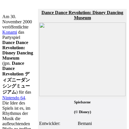
Dance Dance Revolution: Disney Dancing
Am 30.
Museum
November 2000
veröffentlichte
Konami
das
Partyspiel
Dance Dance
Revolution:
Disney Dancing
Museum
(jpn.
Dance
Dance
Revolution デ
ィズニーダン
シングミュー
ジアム
) für das
Nintendo 64
.
Spielszene
Die Idee des
Spiels ist es, im
(© Disney)
Rhythmus der
Musik die
Entwickler:
Bemani
aufleuchtenden
Pfeile zu treffen.