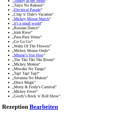
„
Turkey in the Straw
“
„Taiyo No Rakuen“
„
Electrical Parade
“
„Chip 'n' Dale's Vacation“
„
Mickey Mouse March
“
„
it’s a small world
“
„Russian Dance“
„Irish River“
„Para-Para Venus“
„Go Go Go“
„Waltz Of The Flowers“
„Mickey Mouse Ondo“
„
Minnie’s Yoo Hoo
“
„The Tiki Tiki Tiki Room“
„Mickey Motion“
„Miwaku No Tango“
„Tap! Tap! Tap!“
„Savanna No Mukou“
„Disco Magic“
„Morty & Ferdy's Carnival“
„Mickey Fever“
„Goofy's Rock 'n' Roll Show“
Rezeption
Bearbeiten