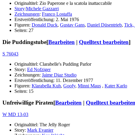
Originaltitel: Zio Paperone e la scatola inattaccabile
Story
:
Michele Gazzarri
Zeichnungen
:
Franco Lostaffa
Erstveröffentlichung: 2. Mai 1976
Figuren:
Donald Duck
,
Gustav Gans
,
Daniel Düsentrieb
,
Tick,
Seiten: 27
Die Puddingstube
[
Bearbeiten
|
Quelltext bearbeiten
]
S 76043
Originaltitel: Clarabelle's Pudding Parlor
Story:
Ed Nofziger
Zeichnungen:
Jaime Diaz Studio
Erstveröffentlichung: 11. Dezember 1977
Figuren:
Klarabella Kuh
,
Goofy
,
Minni Maus
,
Kater Karlo
Seiten: 15
Unfreiwillige Piraten
[
Bearbeiten
|
Quelltext bearbeite
W MD 13-03
Originaltitel: The Jelly Roger
Story:
Mark Evanier