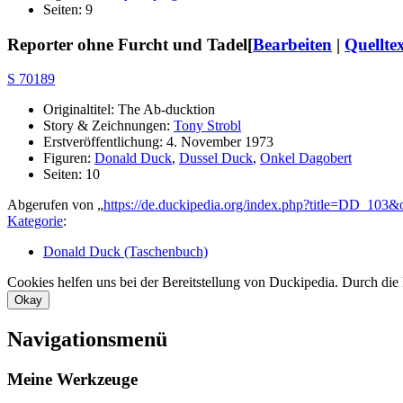
Seiten: 9
Reporter ohne Furcht und Tadel
[
Bearbeiten
|
Quellte
S 70189
Originaltitel: The Ab-ducktion
Story & Zeichnungen:
Tony Strobl
Erstveröffentlichung: 4. November 1973
Figuren:
Donald Duck
,
Dussel Duck
,
Onkel Dagobert
Seiten: 10
Abgerufen von „
https://de.duckipedia.org/index.php?title=DD_103
Kategorie
:
Donald Duck (Taschenbuch)
Cookies helfen uns bei der Bereitstellung von Duckipedia. Durch die
Okay
Navigationsmenü
Meine Werkzeuge