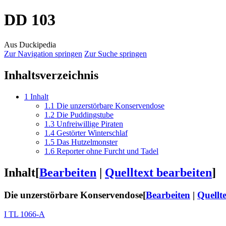
DD 103
Aus Duckipedia
Zur Navigation springen
Zur Suche springen
Inhaltsverzeichnis
1
Inhalt
1.1
Die unzerstörbare Konservendose
1.2
Die Puddingstube
1.3
Unfreiwillige Piraten
1.4
Gestörter Winterschlaf
1.5
Das Hutzelmonster
1.6
Reporter ohne Furcht und Tadel
Inhalt
[
Bearbeiten
|
Quelltext bearbeiten
]
Die unzerstörbare Konservendose
[
Bearbeiten
|
Quellt
I TL 1066-A