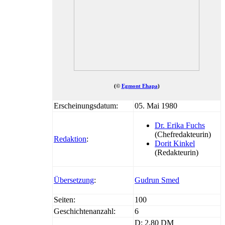
(©
Egmont Ehapa
)
Erscheinungsdatum:
05. Mai 1980
Dr. Erika Fuchs
(Chefredakteurin)
Redaktion
:
Dorit Kinkel
(Redakteurin)
Übersetzung
:
Gudrun Smed
Seiten:
100
Geschichtenanzahl:
6
D: 2,80 DM