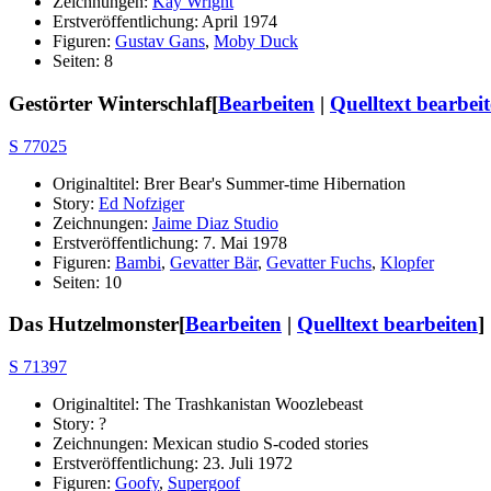
Zeichnungen:
Kay Wright
Erstveröffentlichung: April 1974
Figuren:
Gustav Gans
,
Moby Duck
Seiten: 8
Gestörter Winterschlaf
[
Bearbeiten
|
Quelltext bearbei
S 77025
Originaltitel: Brer Bear's Summer-time Hibernation
Story:
Ed Nofziger
Zeichnungen:
Jaime Diaz Studio
Erstveröffentlichung: 7. Mai 1978
Figuren:
Bambi
,
Gevatter Bär
,
Gevatter Fuchs
,
Klopfer
Seiten: 10
Das Hutzelmonster
[
Bearbeiten
|
Quelltext bearbeiten
]
S 71397
Originaltitel: The Trashkanistan Woozlebeast
Story: ?
Zeichnungen: Mexican studio S-coded stories
Erstveröffentlichung: 23. Juli 1972
Figuren:
Goofy
,
Supergoof