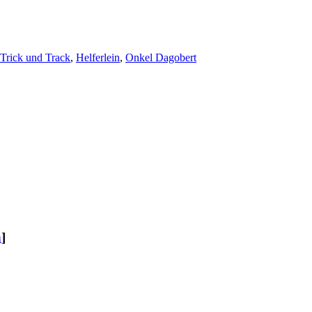
 Trick und Track
,
Helferlein
,
Onkel Dagobert
n
]