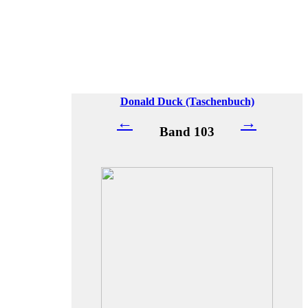
Donald Duck (Taschenbuch)
←
→
Band 103