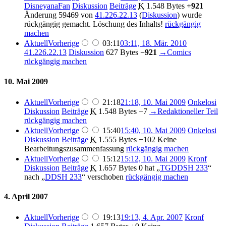
DisneyanaFan
Diskussion
Beiträge
K
1.548 Bytes
+921
Änderung 59469 von
41.226.22.13
(
Diskussion
) wurde
rückgängig gemacht. Löschung des Inhalts!
rückgängig
machen
Aktuell
Vorherige
03:11
03:11, 18. Mär. 2010
41.226.22.13
Diskussion
627 Bytes
−921
→
Comics
rückgängig machen
10. Mai 2009
Aktuell
Vorherige
21:18
21:18, 10. Mai 2009
Onkelosi
Diskussion
Beiträge
K
1.548 Bytes
−7
→
Redaktioneller Teil
rückgängig machen
Aktuell
Vorherige
15:40
15:40, 10. Mai 2009
Onkelosi
Diskussion
Beiträge
K
1.555 Bytes
−102
Keine
Bearbeitungszusammenfassung
rückgängig machen
Aktuell
Vorherige
15:12
15:12, 10. Mai 2009
Kronf
Diskussion
Beiträge
K
1.657 Bytes
0
hat „
TGDDSH 233
“
nach „
DDSH 233
“ verschoben
rückgängig machen
4. April 2007
Aktuell
Vorherige
19:13
19:13, 4. Apr. 2007
Kronf