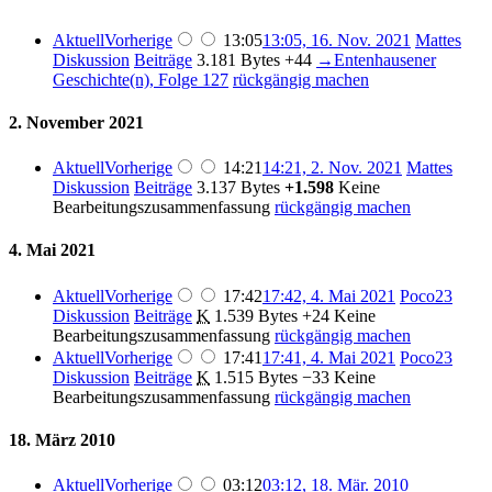
Aktuell
Vorherige
13:05
13:05, 16. Nov. 2021
Mattes
Diskussion
Beiträge
3.181 Bytes
+44
→
Entenhausener
Geschichte(n), Folge 127
rückgängig machen
2. November 2021
Aktuell
Vorherige
14:21
14:21, 2. Nov. 2021
Mattes
Diskussion
Beiträge
3.137 Bytes
+1.598
Keine
Bearbeitungszusammenfassung
rückgängig machen
4. Mai 2021
Aktuell
Vorherige
17:42
17:42, 4. Mai 2021
Poco23
Diskussion
Beiträge
K
1.539 Bytes
+24
Keine
Bearbeitungszusammenfassung
rückgängig machen
Aktuell
Vorherige
17:41
17:41, 4. Mai 2021
Poco23
Diskussion
Beiträge
K
1.515 Bytes
−33
Keine
Bearbeitungszusammenfassung
rückgängig machen
18. März 2010
Aktuell
Vorherige
03:12
03:12, 18. Mär. 2010