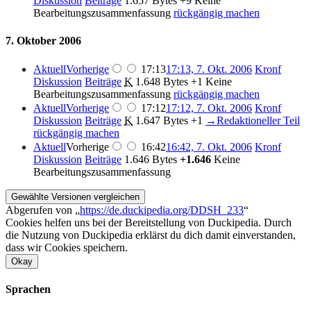
Diskussion
Beiträge
1.657 Bytes
+9
Keine
Bearbeitungszusammenfassung
rückgängig machen
7. Oktober 2006
Aktuell
Vorherige
17:13
17:13, 7. Okt. 2006
Kronf
Diskussion
Beiträge
K
1.648 Bytes
+1
Keine
Bearbeitungszusammenfassung
rückgängig machen
Aktuell
Vorherige
17:12
17:12, 7. Okt. 2006
Kronf
Diskussion
Beiträge
K
1.647 Bytes
+1
→
Redaktioneller Teil
rückgängig machen
Aktuell
Vorherige
16:42
16:42, 7. Okt. 2006
Kronf
Diskussion
Beiträge
1.646 Bytes
+1.646
Keine
Bearbeitungszusammenfassung
Abgerufen von „
https://de.duckipedia.org/DDSH_233
“
Cookies helfen uns bei der Bereitstellung von Duckipedia. Durch
die Nutzung von Duckipedia erklärst du dich damit einverstanden,
dass wir Cookies speichern.
Okay
Sprachen