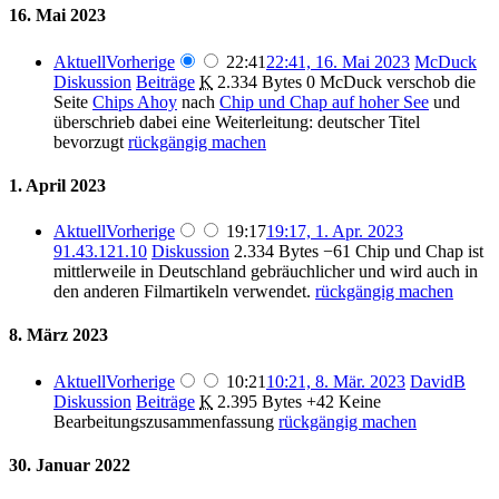
16. Mai 2023
Aktuell
Vorherige
22:41
22:41, 16. Mai 2023
McDuck
Diskussion
Beiträge
K
2.334 Bytes
0
McDuck verschob die
Seite
Chips Ahoy
nach
Chip und Chap auf hoher See
und
überschrieb dabei eine Weiterleitung: deutscher Titel
bevorzugt
rückgängig machen
1. April 2023
Aktuell
Vorherige
19:17
19:17, 1. Apr. 2023
91.43.121.10
Diskussion
2.334 Bytes
−61
Chip und Chap ist
mittlerweile in Deutschland gebräuchlicher und wird auch in
den anderen Filmartikeln verwendet.
rückgängig machen
8. März 2023
Aktuell
Vorherige
10:21
10:21, 8. Mär. 2023
DavidB
Diskussion
Beiträge
K
2.395 Bytes
+42
Keine
Bearbeitungszusammenfassung
rückgängig machen
30. Januar 2022