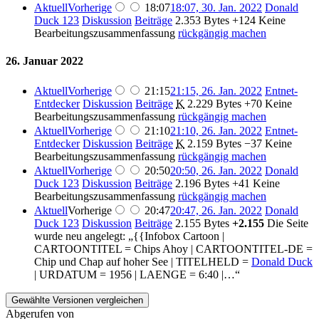
Aktuell
Vorherige
18:07
18:07, 30. Jan. 2022
Donald
Duck 123
Diskussion
Beiträge
2.353 Bytes
+124
Keine
Bearbeitungszusammenfassung
rückgängig machen
26. Januar 2022
Aktuell
Vorherige
21:15
21:15, 26. Jan. 2022
Entnet-
Entdecker
Diskussion
Beiträge
K
2.229 Bytes
+70
Keine
Bearbeitungszusammenfassung
rückgängig machen
Aktuell
Vorherige
21:10
21:10, 26. Jan. 2022
Entnet-
Entdecker
Diskussion
Beiträge
K
2.159 Bytes
−37
Keine
Bearbeitungszusammenfassung
rückgängig machen
Aktuell
Vorherige
20:50
20:50, 26. Jan. 2022
Donald
Duck 123
Diskussion
Beiträge
2.196 Bytes
+41
Keine
Bearbeitungszusammenfassung
rückgängig machen
Aktuell
Vorherige
20:47
20:47, 26. Jan. 2022
Donald
Duck 123
Diskussion
Beiträge
2.155 Bytes
+2.155
Die Seite
wurde neu angelegt: „{{Infobox Cartoon |
CARTOONTITEL = Chips Ahoy | CARTOONTITEL-DE =
Chip und Chap auf hoher See | TITELHELD =
Donald Duck
| URDATUM = 1956 | LAENGE = 6:40 |…“
Abgerufen von