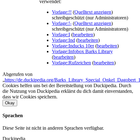
verwendet:
Vorlage:!!
(
Quelltext anzeigen
)
schreibgeschützt (nur Administratoren)
Vorlage:!-
(
Quelltext anzeigen
)
schreibgeschützt (nur Administratoren)
Vorlage:I
(
bearbeiten
)
Vorlage:Ind
(
bearbeiten
)
Vorlage:Inducks 10er
(
bearbeiten
)
Vorlage:Infobox Barks Library
(
bearbeiten
)
Vorlage:Rufzeichen
(
bearbeiten
)
Abgerufen von
„
https://de.duckipedia.org/Barks_Library_Special_Onkel_Dagobert_
Cookies helfen uns bei der Bereitstellung von Duckipedia. Durch
die Nutzung von Duckipedia erklärst du dich damit einverstanden,
dass wir Cookies speichern.
Okay
Sprachen
Diese Seite ist nicht in anderen Sprachen verfügbar.
Duckipedia