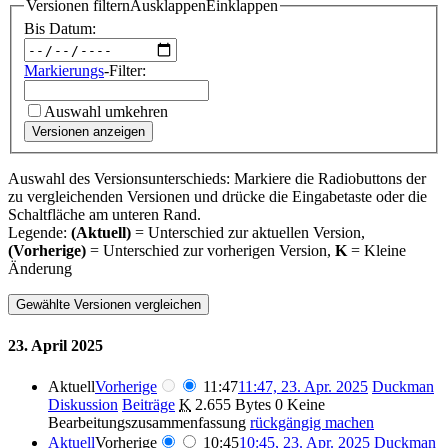
Versionen filtern
Ausklappen
Einklappen
Bis Datum:
Markierungs
-Filter:
Auswahl umkehren
Versionen anzeigen
Auswahl des Versionsunterschieds: Markiere die Radiobuttons der
zu vergleichenden Versionen und drücke die Eingabetaste oder die
Schaltfläche am unteren Rand.
Legende:
(Aktuell)
= Unterschied zur aktuellen Version,
(Vorherige)
= Unterschied zur vorherigen Version,
K
= Kleine
Änderung
23. April 2025
Aktuell
Vorherige
11:47
11:47, 23. Apr. 2025
Duckman
Diskussion
Beiträge
K
2.655 Bytes
0
Keine
Bearbeitungszusammenfassung
rückgängig machen
Aktuell
Vorherige
10:45
10:45, 23. Apr. 2025
Duckman