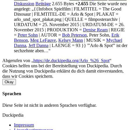
Diskussion
Beiträge
2.655 Bytes
+2.655
Die Seite wurde neu
angelegt: „{{Infobox Spielfilm | FILMTITEL = The Good
Dinosaur | FILMTITEL-DE = Arlo & Spot | PLAKAT =
arlo_und_spot_plakat.png | QUELLE = filmposterarchiv |
URDATUM = 25. November 2015 | URDATUM-DE = 26.
November 2015 | PRODUKTION =
Denise Ream
| REGIE
=
Peter Sohn
| AUTOR =
Bob Peterson
, Peter Sohn,
Erik
Benson
,
Meg LeFauve
,
Kelsey Mann
| MUSIK =
Mychael
Danna
,
Jeff Danna
| LAENGE = 93 }} '''Arlo & Spot''' ist der
sechzehnte aben…“
Abgerufen von „
https://de.duckipedia.org/Arlo_%26_Spot
“
Cookies helfen uns bei der Bereitstellung von Duckipedia. Durch
die Nutzung von Duckipedia erklärst du dich damit einverstanden,
dass wir Cookies speichern.
Okay
Sprachen
Diese Seite ist nicht in anderen Sprachen verfügbar.
Duckipedia
Impressum