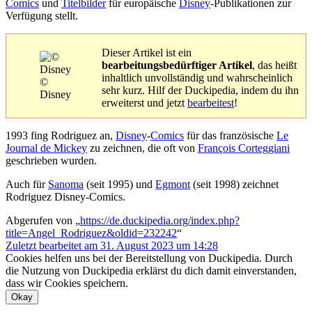
Comics
und
Titelbilder
für europäische
Disney
-Publikationen zur
Verfügung stellt.
Dieser Artikel ist ein
bearbeitungsbedürftiger Artikel
, das heißt
inhaltlich unvollständig und wahrscheinlich
©
sehr kurz. Hilf der Duckipedia, indem du ihn
Disney
erweiterst und jetzt
bearbeitest
!
1993 fing Rodriguez an,
Disney
-
Comics
für das französische
Le
Journal de Mickey
zu zeichnen, die oft von
François Corteggiani
geschrieben wurden.
Auch für
Sanoma
(seit 1995) und
Egmont
(seit 1998) zeichnet
Rodriguez Disney-Comics.
Abgerufen von „
https://de.duckipedia.org/index.php?
title=Angel_Rodriguez&oldid=232242
“
Zuletzt bearbeitet am 31. August 2023 um 14:28
Cookies helfen uns bei der Bereitstellung von Duckipedia. Durch
die Nutzung von Duckipedia erklärst du dich damit einverstanden,
dass wir Cookies speichern.
Okay