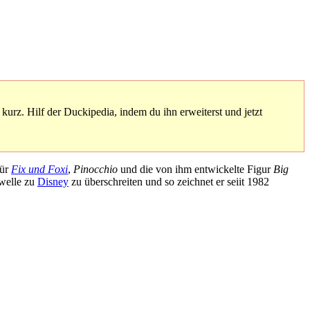
 kurz. Hilf der Duckipedia, indem du ihn erweiterst und jetzt
für
Fix und Foxi
,
Pinocchio
und die von ihm entwickelte Figur
Big
hwelle zu
Disney
zu überschreiten und so zeichnet er seiit 1982