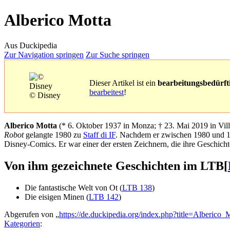
Alberico Motta
Aus Duckipedia
Zur Navigation springen
Zur Suche springen
Dieser Artikel ist ein
bearbeitungsbedürfti
bearbeitest
!
© Disney
Alberico Motta
(* 6. Oktober 1937 in Monza; † 23. Mai 2019 in Villa
Robot
gelangte 1980 zu
Staff di IF
. Nachdem er zwischen 1980 und
Disney-Comics. Er war einer der ersten Zeichnern, die ihre Geschicht
Von ihm gezeichnete Geschichten im LTB
[
Die fantastische Welt von Ot (
LTB 138
)
Die eisigen Minen (
LTB 142
)
Abgerufen von „
https://de.duckipedia.org/index.php?title=Alberic
Kategorien
: