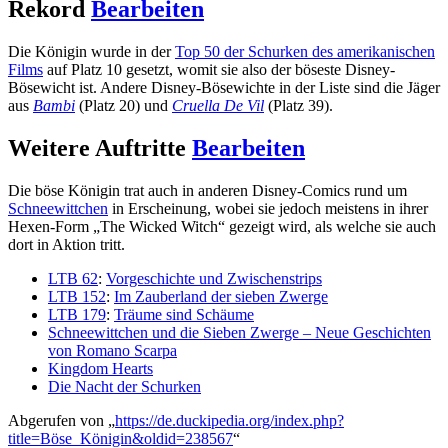
Rekord
Bearbeiten
Die Königin wurde in der
Top 50 der Schurken des amerikanischen
Films
auf Platz 10 gesetzt, womit sie also der böseste Disney-
Bösewicht ist. Andere Disney-Bösewichte in der Liste sind die Jäger
aus
Bambi
(Platz 20) und
Cruella De Vil
(Platz 39).
Weitere Auftritte
Bearbeiten
Die böse Königin trat auch in anderen Disney-Comics rund um
Schneewittchen
in Erscheinung, wobei sie jedoch meistens in ihrer
Hexen-Form „The Wicked Witch“ gezeigt wird, als welche sie auch
dort in Aktion tritt.
LTB 62
:
Vorgeschichte und Zwischenstrips
LTB 152
:
Im Zauberland der sieben Zwerge
LTB 179
:
Träume sind Schäume
Schneewittchen und die Sieben Zwerge – Neue Geschichten
von Romano Scarpa
Kingdom Hearts
Die Nacht der Schurken
Abgerufen von „
https://de.duckipedia.org/index.php?
title=Böse_Königin&oldid=238567
“