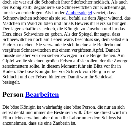
doch sie war auf die Schönheit ihrer Stieftochter neidisch. Als auch
der König starb, degradierte sie Schneewittchen zur Küchenmagd,
um sie zu erniedrigen. Als ihr der
Zauberspiegel
verriet, dass
Schneewittchen schöner als sie sei, befahl sie dem Jäger wütend, das
Mädchen im Wald zu töten und ihr als Beweis ihr Herz zu bringen.
Der Jäger schaffte es jedoch, die Königin zu täuschen und ihr das
Herz eines Schweines zu geben. Als der Spiegel ihr sagte, dass
Schneewittchen noch am Leben wäre, beschloss sie, dem selbst ein
Ende zu machen. Sie verwandelte sich in eine alte Bettlerin und
vergiftete Schneewittchen mit einem vergifteten Apfel. Danach
musste sie aber vor den sieben Zwergen in die Berge fliehen. Am
Gipfel wollte sie einen großen Felsen auf sie rollen, der die Zwerge
zerschmettern sollte. In diesem Moment fuhr ein Blitz vor ihr in
Boden. Die böse Königin fiel vor Schreck vom Berg in eine
Schlucht und der Felsen hinterher. Damit war ihr Schicksal
besiegelt.
Person
Bearbeiten
Die böse Königin ist wahrhaftig eine böse Person, die nur an sich
selbst denkt und immer die Beste sein will. Über sie direkt wird im
Film nichts erwähnt, aber durch ihr Labor unter dem Schloss ist
anzunehmen, dass sie eine Zauberin ist.